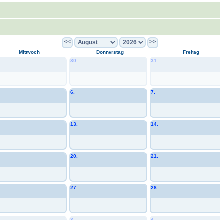
<<
>>
Mittwoch
Donnerstag
Freitag
30.
31.
6.
7.
13.
14.
20.
21.
27.
28.
3.
4.