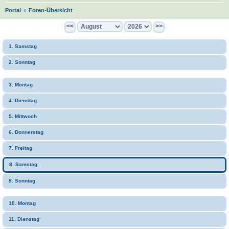
S
Portal
Foren-Übersicht
u
<<
>>
c
1. Samstag
h
e
2. Sonntag
3. Montag
4. Dienstag
5. Mittwoch
6. Donnerstag
7. Freitag
8. Samstag
9. Sonntag
10. Montag
11. Dienstag