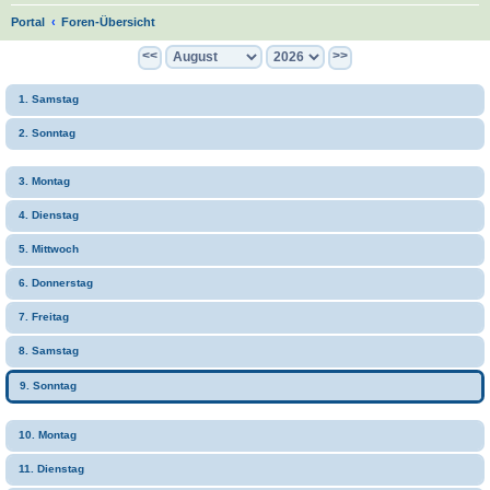
S
Portal
Foren-Übersicht
u
<<
>>
c
1. Samstag
h
e
2. Sonntag
3. Montag
4. Dienstag
5. Mittwoch
6. Donnerstag
7. Freitag
8. Samstag
9. Sonntag
10. Montag
11. Dienstag