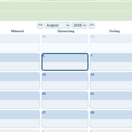
<<
>>
Mittwoch
Donnerstag
Freitag
30.
31.
7.
6.
13.
14.
20.
21.
27.
28.
3.
4.