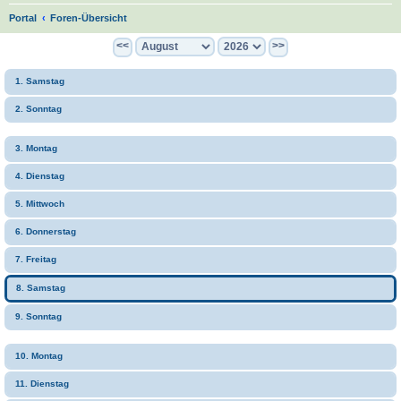
S
Portal
Foren-Übersicht
u
<<
>>
c
1. Samstag
h
e
2. Sonntag
3. Montag
4. Dienstag
5. Mittwoch
6. Donnerstag
7. Freitag
8. Samstag
9. Sonntag
10. Montag
11. Dienstag