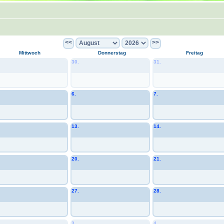
<<
>>
Mittwoch
Donnerstag
Freitag
30.
31.
6.
7.
13.
14.
20.
21.
27.
28.
3.
4.