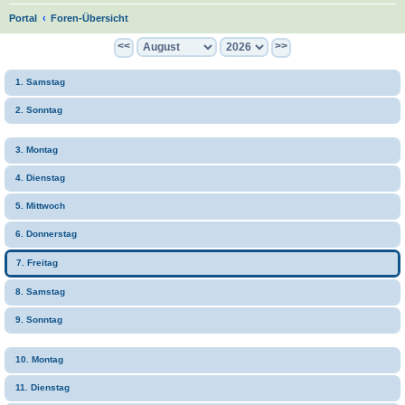
S
Portal
Foren-Übersicht
u
<<
>>
c
1. Samstag
h
e
2. Sonntag
3. Montag
4. Dienstag
5. Mittwoch
6. Donnerstag
7. Freitag
8. Samstag
9. Sonntag
10. Montag
11. Dienstag