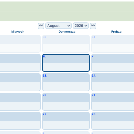
<<
>>
Mittwoch
Donnerstag
Freitag
30.
31.
7.
6.
13.
14.
20.
21.
27.
28.
3.
4.