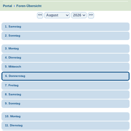
S
Portal
Foren-Übersicht
u
<<
>>
c
1. Samstag
h
e
2. Sonntag
3. Montag
4. Dienstag
5. Mittwoch
6. Donnerstag
7. Freitag
8. Samstag
9. Sonntag
10. Montag
11. Dienstag