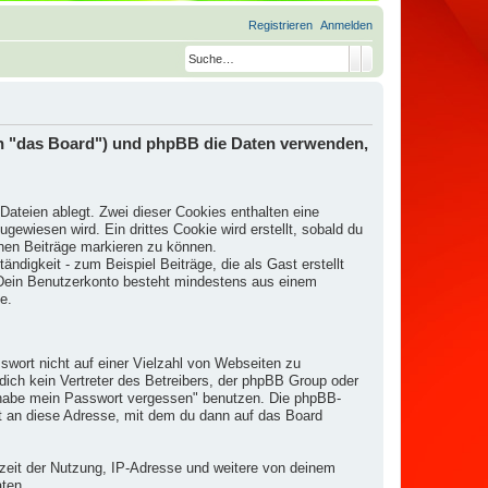
Registrieren
Anmelden
Suche
Erweiterte Suche
den "das Board") und phpBB die Daten verwenden,
ateien ablegt. Zwei dieser Cookies enthalten eine
wiesen wird. Ein drittes Cookie wird erstellt, sobald du
nen Beiträge markieren zu können.
ndigkeit - zum Beispiel Beiträge, die als Gast erstellt
. Dein Benutzerkonto besteht mindestens aus einem
e.
swort nicht auf einer Vielzahl von Webseiten zu
ich kein Vertreter des Betreibers, der phpBB Group oder
h habe mein Passwort vergessen" benutzen. Die phpBB-
t an diese Adresse, mit dem du dann auf das Board
rzeit der Nutzung, IP-Adresse und weitere von deinem
aten