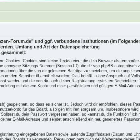
lanzen-Forum.de" und ggf. verbundene Institutionen (im Folgen
erden. Umfang und Art der Datenspeicherung
n gesammelt:
e Cookies. Cookies sind kleine Textdateien, die dein Browser als temporäre D
e anonyme Sitzungs-Nummer (Session-ID), die dir von phpBB automatisch zuge
mationen über die von dir gelesenen Beiträge zu speichern, um die ungelese
n den Betreiber übermittelt werden. Dies betrifft - ohne Anspruch auf Vollstä
sst werden und die von dir nach deiner Registrierung erstellten Nachrichten
eldung mit diesem Konto und einer persönlichen und gültigen E-Mail-Adress
h) gespeichert, so dass es sicher ist. Jedoch wird dir empfohlen, dieses Pas
utzerkonto für das Board, also geh mit ihm sorgsam um. Insbesondere wird d
n. Solltest du dein Passwort vergessen haben, so kannst du die Funktion "Ic
deiner E-Mail-Adresse und sendet anschließend ein neu generiertes Passwor
egistrierung eingegebenen Daten sowie laufende Zugriffsdaten (Datum und Uh
rieb des Boards zu verwenden. Regelungen bezüglich der Weitergabe deiner D