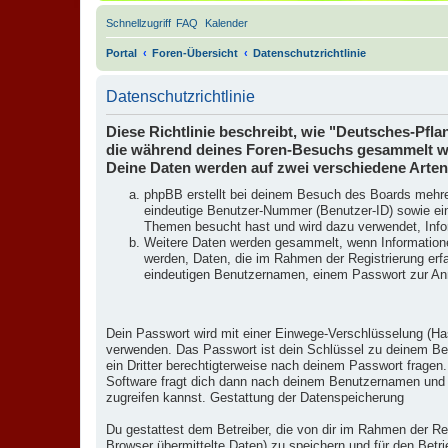
Schnellzugriff
FAQ
Kalender
Portal
Foren-Übersicht
Datenschutzrichtlinie
Datenschutzrichtlinie
Diese Richtlinie beschreibt, wie "Deutsches-Pf
die während deines Foren-Besuchs gesammelt w
Deine Daten werden auf zwei verschiedene Arte
phpBB erstellt bei deinem Besuch des Boards mehrer
eindeutige Benutzer-Nummer (Benutzer-ID) sowie ein
Themen besucht hast und wird dazu verwendet, Infor
Weitere Daten werden gesammelt, wenn Informationen a
werden, Daten, die im Rahmen der Registrierung erfa
eindeutigen Benutzernamen, einem Passwort zur Anm
Dein Passwort wird mit einer Einwege-Verschlüsselung (Has
verwenden. Das Passwort ist dein Schlüssel zu deinem Ben
ein Dritter berechtigterweise nach deinem Passwort frage
Software fragt dich dann nach deinem Benutzernamen und 
zugreifen kannst. Gestattung der Datenspeicherung
Du gestattest dem Betreiber, die von dir im Rahmen der R
Browser übermittelte Daten) zu speichern und für den Bet