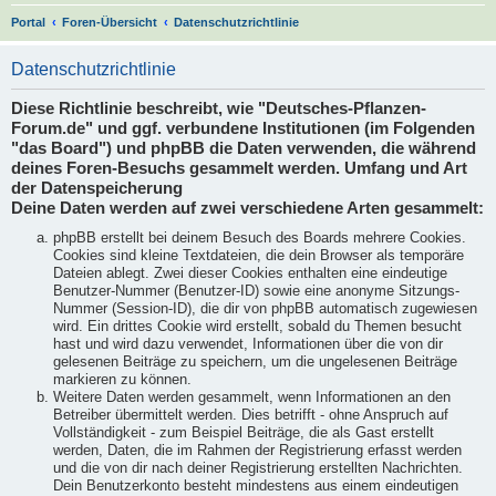
S
Portal
Foren-Übersicht
Datenschutzrichtlinie
u
Datenschutzrichtlinie
c
h
Diese Richtlinie beschreibt, wie "Deutsches-Pflanzen-
Forum.de" und ggf. verbundene Institutionen (im Folgenden
e
"das Board") und phpBB die Daten verwenden, die während
deines Foren-Besuchs gesammelt werden. Umfang und Art
der Datenspeicherung
Deine Daten werden auf zwei verschiedene Arten gesammelt:
phpBB erstellt bei deinem Besuch des Boards mehrere Cookies.
Cookies sind kleine Textdateien, die dein Browser als temporäre
Dateien ablegt. Zwei dieser Cookies enthalten eine eindeutige
Benutzer-Nummer (Benutzer-ID) sowie eine anonyme Sitzungs-
Nummer (Session-ID), die dir von phpBB automatisch zugewiesen
wird. Ein drittes Cookie wird erstellt, sobald du Themen besucht
hast und wird dazu verwendet, Informationen über die von dir
gelesenen Beiträge zu speichern, um die ungelesenen Beiträge
markieren zu können.
Weitere Daten werden gesammelt, wenn Informationen an den
Betreiber übermittelt werden. Dies betrifft - ohne Anspruch auf
Vollständigkeit - zum Beispiel Beiträge, die als Gast erstellt
werden, Daten, die im Rahmen der Registrierung erfasst werden
und die von dir nach deiner Registrierung erstellten Nachrichten.
Dein Benutzerkonto besteht mindestens aus einem eindeutigen