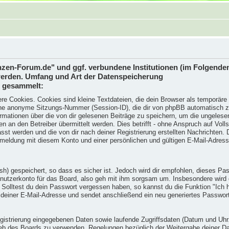
lanzen-Forum.de" und ggf. verbundene Institutionen (im Folgen
erden. Umfang und Art der Datenspeicherung
n gesammelt:
e Cookies. Cookies sind kleine Textdateien, die dein Browser als temporäre D
e anonyme Sitzungs-Nummer (Session-ID), die dir von phpBB automatisch zuge
mationen über die von dir gelesenen Beiträge zu speichern, um die ungelese
n den Betreiber übermittelt werden. Dies betrifft - ohne Anspruch auf Vollstä
sst werden und die von dir nach deiner Registrierung erstellten Nachrichten
eldung mit diesem Konto und einer persönlichen und gültigen E-Mail-Adress
h) gespeichert, so dass es sicher ist. Jedoch wird dir empfohlen, dieses Pas
utzerkonto für das Board, also geh mit ihm sorgsam um. Insbesondere wird d
n. Solltest du dein Passwort vergessen haben, so kannst du die Funktion "Ic
deiner E-Mail-Adresse und sendet anschließend ein neu generiertes Passwor
egistrierung eingegebenen Daten sowie laufende Zugriffsdaten (Datum und Uh
rieb des Boards zu verwenden. Regelungen bezüglich der Weitergabe deiner D