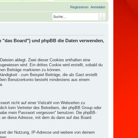
Registrieren
Anmelden
Suche
Erweiterte Suche
den "das Board") und phpBB die Daten verwenden,
ateien ablegt. Zwei dieser Cookies enthalten eine
wiesen wird. Ein drittes Cookie wird erstellt, sobald du
nen Beiträge markieren zu können.
ndigkeit - zum Beispiel Beiträge, die als Gast erstellt
. Dein Benutzerkonto besteht mindestens aus einem
e.
swort nicht auf einer Vielzahl von Webseiten zu
ich kein Vertreter des Betreibers, der phpBB Group oder
h habe mein Passwort vergessen" benutzen. Die phpBB-
t an diese Adresse, mit dem du dann auf das Board
rzeit der Nutzung, IP-Adresse und weitere von deinem
aten