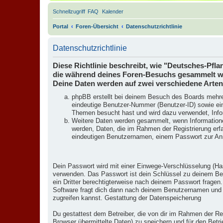
Schnellzugriff
FAQ
Kalender
Portal
Foren-Übersicht
Datenschutzrichtlinie
Datenschutzrichtlinie
Diese Richtlinie beschreibt, wie "Deutsches-Pf
die während deines Foren-Besuchs gesammelt w
Deine Daten werden auf zwei verschiedene Arte
phpBB erstellt bei deinem Besuch des Boards mehrer
eindeutige Benutzer-Nummer (Benutzer-ID) sowie ein
Themen besucht hast und wird dazu verwendet, Infor
Weitere Daten werden gesammelt, wenn Informationen a
werden, Daten, die im Rahmen der Registrierung erfa
eindeutigen Benutzernamen, einem Passwort zur Anm
Dein Passwort wird mit einer Einwege-Verschlüsselung (Has
verwenden. Das Passwort ist dein Schlüssel zu deinem Ben
ein Dritter berechtigterweise nach deinem Passwort frage
Software fragt dich dann nach deinem Benutzernamen und 
zugreifen kannst. Gestattung der Datenspeicherung
Du gestattest dem Betreiber, die von dir im Rahmen der R
Browser übermittelte Daten) zu speichern und für den Bet