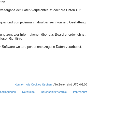
aten
eitergabe der Daten verpflichtet ist oder die Daten zur
fügbar und von jedermann abrufbar sein können. Gestattung
ng zentraler Informationen über das Board erforderlich ist.
eser Richtlinie
er Software weitere personenbezogene Daten verarbeitet,
Kontakt
Alle Cookies löschen
Alle Zeiten sind
UTC+02:00
bedingungen
Netiquette
Datenschutzrichtlinie
Impressum