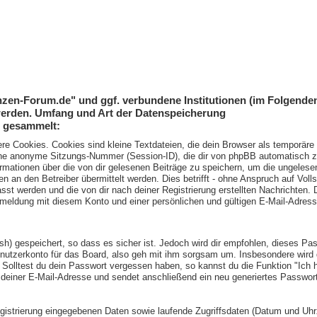
lanzen-Forum.de" und ggf. verbundene Institutionen (im Folgen
erden. Umfang und Art der Datenspeicherung
n gesammelt:
e Cookies. Cookies sind kleine Textdateien, die dein Browser als temporäre D
e anonyme Sitzungs-Nummer (Session-ID), die dir von phpBB automatisch zuge
mationen über die von dir gelesenen Beiträge zu speichern, um die ungelese
n den Betreiber übermittelt werden. Dies betrifft - ohne Anspruch auf Vollstä
sst werden und die von dir nach deiner Registrierung erstellten Nachrichten
eldung mit diesem Konto und einer persönlichen und gültigen E-Mail-Adress
h) gespeichert, so dass es sicher ist. Jedoch wird dir empfohlen, dieses Pas
utzerkonto für das Board, also geh mit ihm sorgsam um. Insbesondere wird d
n. Solltest du dein Passwort vergessen haben, so kannst du die Funktion "Ic
deiner E-Mail-Adresse und sendet anschließend ein neu generiertes Passwor
egistrierung eingegebenen Daten sowie laufende Zugriffsdaten (Datum und Uh