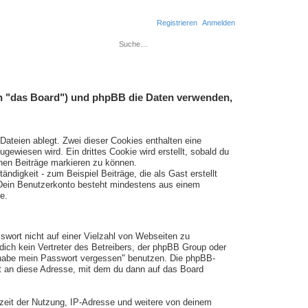
Registrieren
Anmelden
Suche
Erweiterte Suche
den "das Board") und phpBB die Daten verwenden,
ateien ablegt. Zwei dieser Cookies enthalten eine
wiesen wird. Ein drittes Cookie wird erstellt, sobald du
nen Beiträge markieren zu können.
ndigkeit - zum Beispiel Beiträge, die als Gast erstellt
. Dein Benutzerkonto besteht mindestens aus einem
e.
swort nicht auf einer Vielzahl von Webseiten zu
ich kein Vertreter des Betreibers, der phpBB Group oder
h habe mein Passwort vergessen" benutzen. Die phpBB-
t an diese Adresse, mit dem du dann auf das Board
rzeit der Nutzung, IP-Adresse und weitere von deinem