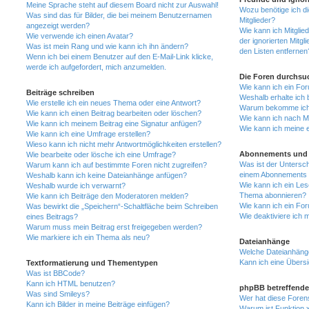
Meine Sprache steht auf diesem Board nicht zur Auswahl!
Wozu benötige ich di
Was sind das für Bilder, die bei meinem Benutzernamen
Mitglieder?
angezeigt werden?
Wie kann ich Mitglied
Wie verwende ich einen Avatar?
der ignorierten Mitg
Was ist mein Rang und wie kann ich ihn ändern?
den Listen entfernen
Wenn ich bei einem Benutzer auf den E-Mail-Link klicke,
werde ich aufgefordert, mich anzumelden.
Die Foren durchsu
Wie kann ich ein Fo
Beiträge schreiben
Weshalb erhalte ich 
Wie erstelle ich ein neues Thema oder eine Antwort?
Warum bekomme ich b
Wie kann ich einen Beitrag bearbeiten oder löschen?
Wie kann ich nach M
Wie kann ich meinem Beitrag eine Signatur anfügen?
Wie kann ich meine 
Wie kann ich eine Umfrage erstellen?
Wieso kann ich nicht mehr Antwortmöglichkeiten erstellen?
Abonnements und 
Wie bearbeite oder lösche ich eine Umfrage?
Was ist der Untersc
Warum kann ich auf bestimmte Foren nicht zugreifen?
einem Abonnements 
Weshalb kann ich keine Dateianhänge anfügen?
Wie kann ich ein Les
Weshalb wurde ich verwarnt?
Thema abonnieren?
Wie kann ich Beiträge den Moderatoren melden?
Wie kann ich ein Fo
Was bewirkt die „Speichern“-Schaltfläche beim Schreiben
Wie deaktiviere ich
eines Beitrags?
Warum muss mein Beitrag erst freigegeben werden?
Wie markiere ich ein Thema als neu?
Dateianhänge
Welche Dateianhänge
Kann ich eine Übersi
Textformatierung und Thementypen
Was ist BBCode?
Kann ich HTML benutzen?
phpBB betreffende
Was sind Smileys?
Wer hat diese Foren
Kann ich Bilder in meine Beiträge einfügen?
Warum ist Funktion x