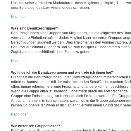
Üblicherweise verhindern Moderatoren, dass Mitglieder „offtopic“, d. h. e
oder Beleidigendes bzw. Angreifendes schreiben.
Nach oben
Was sind Benutzergruppen?
Benutzergruppen sind Gruppen von Mitgliedern, die die Mitglieder des Board
verwaltbare Einheiten aufteilt. Jedes Mitglied kann mehreren Gruppen an
Berechtigungen zugeteilt werden. Dies erleichtert es den Administratoren,
Benutzer auf einmal zu ändern und sie zum Beispiel zu Moderatoren eines
Zugriff zu einem nichtöffentlichen Forum zu geben.
Nach oben
Wo finde ich die Benutzergruppen und wie trete ich ihnen bei?
Du findest die Benutzergruppen unter „Benutzergruppen“ im persönlichen B
möchtest, kannst du dies mit der entsprechenden Schaltfläche machen. Nic
offen. Einige erfordern erst eine Freischaltung, andere können geschlossen 
Wenn die Gruppe offen ist, kannst du ihr einfach durch die entsprechende Fu
Gruppe eine Freischaltung, so kannst du dich für sie bewerben. Ein Gruppe
Antrag annehmen. Er könnte fragen, warum du in die Gruppe aufgenommen 
keinen Gruppenleiter, wenn er dich ablehnt, er wird einen Grund dafür habe
Nach oben
Wie werde ich Gruppenleiter?
Der Leiter einer Gruppe wird normalerweise durch die Board-Administration