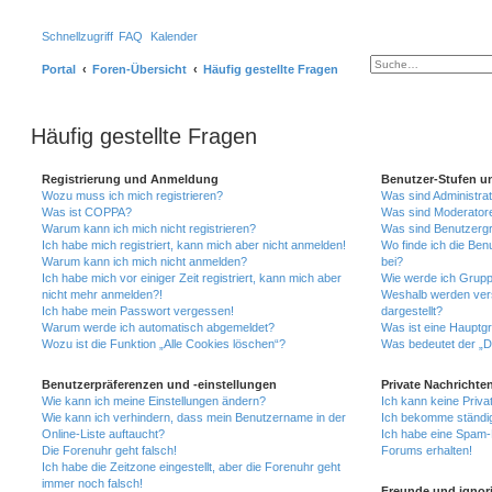
Schnellzugriff
FAQ
Kalender
Suche
Erweiterte Suche
Portal
Foren-Übersicht
Häufig gestellte Fragen
Häufig gestellte Fragen
Registrierung und Anmeldung
Benutzer-Stufen u
Wozu muss ich mich registrieren?
Was sind Administra
Was ist COPPA?
Was sind Moderator
Warum kann ich mich nicht registrieren?
Was sind Benutzerg
Ich habe mich registriert, kann mich aber nicht anmelden!
Wo finde ich die Ben
Warum kann ich mich nicht anmelden?
bei?
Ich habe mich vor einiger Zeit registriert, kann mich aber
Wie werde ich Grupp
nicht mehr anmelden?!
Weshalb werden ver
Ich habe mein Passwort vergessen!
dargestellt?
Warum werde ich automatisch abgemeldet?
Was ist eine Hauptg
Wozu ist die Funktion „Alle Cookies löschen“?
Was bedeutet der „Da
Benutzerpräferenzen und -einstellungen
Private Nachrichte
Wie kann ich meine Einstellungen ändern?
Ich kann keine Priva
Wie kann ich verhindern, dass mein Benutzername in der
Ich bekomme ständig
Online-Liste auftaucht?
Ich habe eine Spam-E
Die Forenuhr geht falsch!
Forums erhalten!
Ich habe die Zeitzone eingestellt, aber die Forenuhr geht
immer noch falsch!
Freunde und ignori