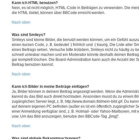
Kann ich HTML benutzen?
Nein, es ist nicht möglich, HTML-Code in Beiträgen zu verwenden. Die mei
die HTML bietet, können über BBCode erreicht werden.
Nach oben
Was sind Smileys?
Smileys sind kleine Bilder, die benutzt werden können, um ein Gefühl auszu
einen kurzen Code, z. B. bedeutet :) fröhlich und :( traurig. Die Liste aller
eines Beitrags sehen. Versuche bitte trotzdem, Smileys nicht zu häufig zu 
schnell unlesbar machen und ein Moderator könnte deshalb deinen Beitrag
gar komplett löschen. Die Board-Administration kann auch die Anzahl der S
Beitrag benutzen kannst.
Nach oben
Kann ich Bilder in meine Beiträge einfügen?
Ja, Bilder können in deinem Beitrag angezeigt werden. Wenn die Administra
kannst du das Bild auch direkt hochladen. Ansonsten musst du zu einem Bild
zugänglichen Server liegt, z. B. http://www.domain.tld/mein-bild.gif. Du kann
auf deinem eigenen PC befinden (außer es ist ein öffentlich zugänglicher Se
einer Anmeldung verfügbar sind, z. B. Hotmail- oder Yahoo-Mailboxen, mit
usw. Um das Bild anzuzeigen, benutze den BBCode-Tag „[img]“.
Nach oben
Was sind globale Bekanntmachungen?