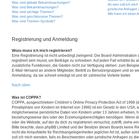
Was sind globale Bekanntmachungen?
An wen soll ich mic
Was sind Bekanntmachungen?
juristische Anfragen
Was sind wichtige Themen?
Wie kann ich einen A
Was sind geschlossene Themen?
Was sind Themen-Symbole?
Registrierung und Anmeldung
Wozu muss ich mich registrieren?
Eine Registrierung ist nicht unbedingt zwingend. Die Board-Administration
registriert sein musst, um Beiträge zu schreiben. Auf jeden Fall erhältst du als
zusätzliche Funktionen, die Gästen nicht zur Verfügung stehen: zum Beispiel
E-Mail-Versand an andere Mitglieder, Beitritt zu Benutzergruppen und so wei
Anmeldung, da sie schnell erledigt ist und dir zahlreiche Vorteile bietet.
Nach oben
Was ist COPPA?
COPPA, ausgeschrieben Children’s Online Privacy Protection Act of 1998 (
Privatsphäre von Kindern im Internet von 1998) ist ein Gesetz in den USA, w
möglicherweise persönliche Daten von Kindern unter 13 Jahren erheben, h
beziehungsweise des oder der Erziehungsberechtigten benötigen. Wenn du di
oder die Website, auf der du dich zu registrieren versuchst, zutrifft, ziehe e
Bitte beachte, dass phpBB Limited und der Besitzer dieses Boards keine 
nicht die Anlaufstelle für Rechtsangelegenheiten jeglicher Art ist; außer so
soll ich mich wenden, falls es Beschwerden oder juristische Anfragen zu d