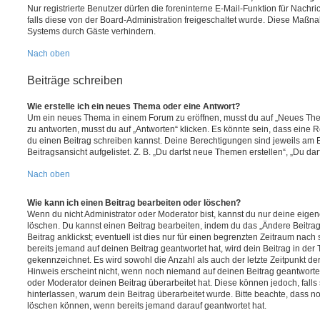
Nur registrierte Benutzer dürfen die foreninterne E-Mail-Funktion für Nachr
falls diese von der Board-Administration freigeschaltet wurde. Diese Maßn
Systems durch Gäste verhindern.
Nach oben
Beiträge schreiben
Wie erstelle ich ein neues Thema oder eine Antwort?
Um ein neues Thema in einem Forum zu eröffnen, musst du auf „Neues Them
zu antworten, musst du auf „Antworten“ klicken. Es könnte sein, dass eine Reg
du einen Beitrag schreiben kannst. Deine Berechtigungen sind jeweils am 
Beitragsansicht aufgelistet. Z. B. „Du darfst neue Themen erstellen“, „Du da
Nach oben
Wie kann ich einen Beitrag bearbeiten oder löschen?
Wenn du nicht Administrator oder Moderator bist, kannst du nur deine eige
löschen. Du kannst einen Beitrag bearbeiten, indem du das „Ändere Beitr
Beitrag anklickst; eventuell ist dies nur für einen begrenzten Zeitraum nac
bereits jemand auf deinen Beitrag geantwortet hat, wird dein Beitrag in der
gekennzeichnet. Es wird sowohl die Anzahl als auch der letzte Zeitpunkt d
Hinweis erscheint nicht, wenn noch niemand auf deinen Beitrag geantwortet
oder Moderator deinen Beitrag überarbeitet hat. Diese können jedoch, falls s
hinterlassen, warum dein Beitrag überarbeitet wurde. Bitte beachte, dass n
löschen können, wenn bereits jemand darauf geantwortet hat.