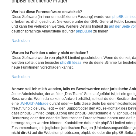
phpBB betreffende Fragen
Wer hat diese Forensoftware entwickelt?
Diese Software (in ihrer unmodifizierten Fassung) wurde von
phpBB Limite
urheberrechtlich geschützt. Sie wurde unter der GNU General Public License
und kann frei vertrieben werden. Weitere Details findest du
auf der Seite v
deutschsprachige Anlaufstelle ist unter
phpBB.de
zu finden.
Nach oben
Warum ist Funktion x oder y nicht enthalten?
Diese Software wurde von phpBB Limited geschrieben. Wenn du denkst, das
werden sollte, dann besuche
phpBB Ideas
, wo du deine Stimme für beste
neue Funktionen vorschlagen kannst.
Nach oben
An wen soll ich mich wenden, falls es Beschwerden oder juristische An
Jeder Administrator, der auf der „Das Team“-Seite aufgeführt ist, ist ein geei
Beschwerde. Wenn du so keine Antwort erhältst, solltest du den Besitzer de
eine
„WHOIS“-Abfrage
durch) oder — falls diese Seite bei einem kostenlos
free.fr, funpic.de usw. liegt — den Support oder den Abuse-Kontakt des betr
dass phpBB Limited (phpBB.com) und phpBB Deutschland e. V. (phpBB.de
Benutzung oder den oder die Benutzer der Forensoftware haben und dafür 
herangezogen werden können. Kontaktiere daher nie phpBB Limited oder p
Zusammenhang mit jeglichen juristischen Fragen (Unterlassungserklärunge
nicht direkt
auf die Websiten phpbb.com, phpbb.de oder die phpBB-Softwar