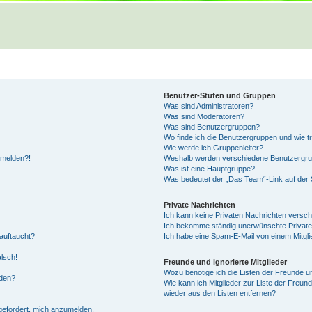
Benutzer-Stufen und Gruppen
Was sind Administratoren?
Was sind Moderatoren?
Was sind Benutzergruppen?
Wo finde ich die Benutzergruppen und wie tr
Wie werde ich Gruppenleiter?
anmelden?!
Weshalb werden verschiedene Benutzergrupp
Was ist eine Hauptgruppe?
Was bedeutet der „Das Team“-Link auf der S
Private Nachrichten
Ich kann keine Privaten Nachrichten versch
Ich bekomme ständig unerwünschte Private
auftaucht?
Ich habe eine Spam-E-Mail von einem Mitgli
alsch!
Freunde und ignorierte Mitglieder
Wozu benötige ich die Listen der Freunde un
rden?
Wie kann ich Mitglieder zur Liste der Freund
wieder aus den Listen entfernen?
fgefordert, mich anzumelden.