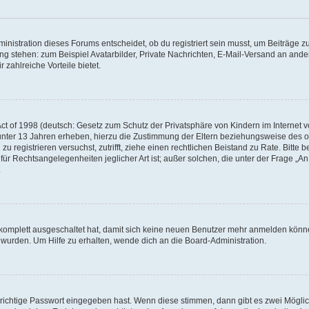
istration dieses Forums entscheidet, ob du registriert sein musst, um Beiträge zu s
ung stehen: zum Beispiel Avatarbilder, Private Nachrichten, E-Mail-Versand an ander
 zahlreiche Vorteile bietet.
t of 1998 (deutsch: Gesetz zum Schutz der Privatsphäre von Kindern im Internet vo
unter 13 Jahren erheben, hierzu die Zustimmung der Eltern beziehungsweise des o
h zu registrieren versuchst, zutrifft, ziehe einen rechtlichen Beistand zu Rate. Bit
für Rechtsangelegenheiten jeglicher Art ist; außer solchen, die unter der Frage „
.
g komplett ausgeschaltet hat, damit sich keine neuen Benutzer mehr anmelden könn
 wurden. Um Hilfe zu erhalten, wende dich an die Board-Administration.
 richtige Passwort eingegeben hast. Wenn diese stimmen, dann gibt es zwei Mögl