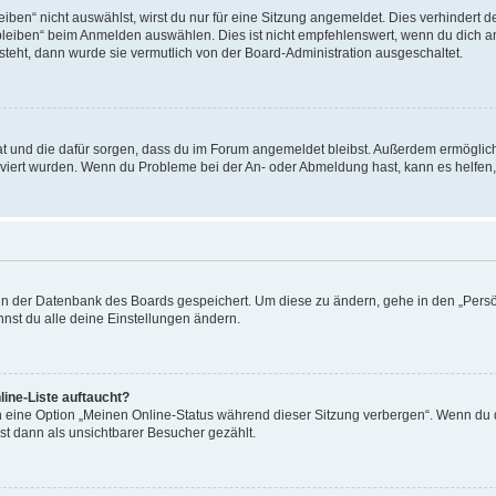
en“ nicht auswählst, wirst du nur für eine Sitzung angemeldet. Dies verhindert 
leiben“ beim Anmelden auswählen. Dies ist nicht empfehlenswert, wenn du dich an
 steht, dann wurde sie vermutlich von der Board-Administration ausgeschaltet.
 hat und die dafür sorgen, dass du im Forum angemeldet bleibst. Außerdem ermögli
tiviert wurden. Wenn du Probleme bei der An- oder Abmeldung hast, kann es helfen
n in der Datenbank des Boards gespeichert. Um diese zu ändern, gehe in den „Persö
nst du alle deine Einstellungen ändern.
ine-Liste auftaucht?
n eine Option „Meinen Online-Status während dieser Sitzung verbergen“. Wenn du d
st dann als unsichtbarer Besucher gezählt.