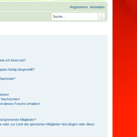
Registrieren
Anmelden
Suche
Erweiterte Suche
ete ich ihnen bei?
en farbig dargestellt?
tartseite?
icken!
 Nachrichten!
ed dieses Forums erhalten!
d ignorierten Mitglieder?
e oder zur Liste der ignorierten Mitglieder hinzufügen oder diese