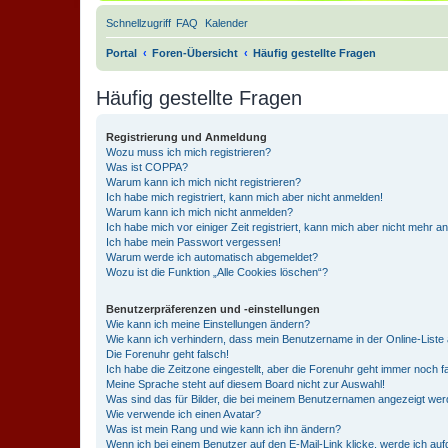
Schnellzugriff
FAQ
Kalender
Portal
Foren-Übersicht
Häufig gestellte Fragen
Häufig gestellte Fragen
Registrierung und Anmeldung
Wozu muss ich mich registrieren?
Was ist COPPA?
Warum kann ich mich nicht registrieren?
Ich habe mich registriert, kann mich aber nicht anmelden!
Warum kann ich mich nicht anmelden?
Ich habe mich vor einiger Zeit registriert, kann mich aber nicht mehr 
Ich habe mein Passwort vergessen!
Warum werde ich automatisch abgemeldet?
Wozu ist die Funktion „Alle Cookies löschen“?
Benutzerpräferenzen und -einstellungen
Wie kann ich meine Einstellungen ändern?
Wie kann ich verhindern, dass mein Benutzername in der Online-Liste 
Die Forenuhr geht falsch!
Ich habe die Zeitzone eingestellt, aber die Forenuhr geht immer noch f
Meine Sprache steht auf diesem Board nicht zur Auswahl!
Was sind das für Bilder, die bei meinem Benutzernamen angezeigt we
Wie verwende ich einen Avatar?
Was ist mein Rang und wie kann ich ihn ändern?
Wenn ich bei einem Benutzer auf den E-Mail-Link klicke, werde ich au