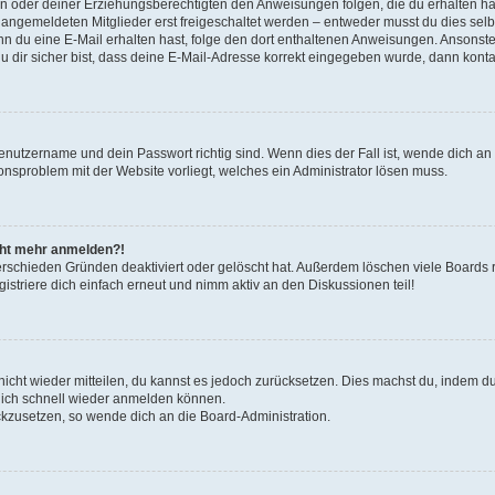
tern oder deiner Erziehungsberechtigten den Anweisungen folgen, die du erhalten ha
u angemeldeten Mitglieder erst freigeschaltet werden – entweder musst du dies selbs
. Wenn du eine E-Mail erhalten hast, folge den dort enthaltenen Anweisungen. Ansons
 dir sicher bist, dass deine E-Mail-Adresse korrekt eingegeben wurde, dann kontak
Benutzername und dein Passwort richtig sind. Wenn dies der Fall ist, wende dich a
ionsproblem mit der Website vorliegt, welches ein Administrator lösen muss.
icht mehr anmelden?!
erschieden Gründen deaktiviert oder gelöscht hat. Außerdem löschen viele Boards r
triere dich einfach erneut und nimm aktiv an den Diskussionen teil!
 nicht wieder mitteilen, du kannst es jedoch zurücksetzen. Dies machst du, indem 
 dich schnell wieder anmelden können.
ückzusetzen, so wende dich an die Board-Administration.