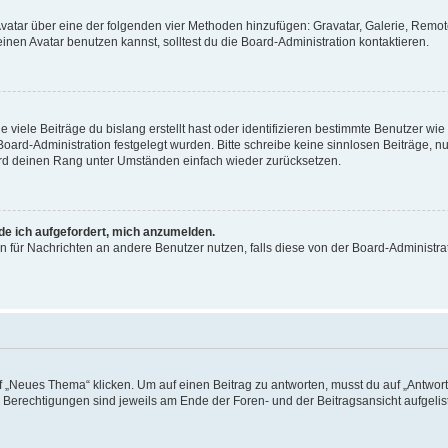
 Avatar über eine der folgenden vier Methoden hinzufügen: Gravatar, Galerie, Rem
en Avatar benutzen kannst, solltest du die Board-Administration kontaktieren.
viele Beiträge du bislang erstellt hast oder identifizieren bestimmte Benutzer w
 Board-Administration festgelegt wurden. Bitte schreibe keine sinnlosen Beiträge
wird deinen Rang unter Umständen einfach wieder zurücksetzen.
rde ich aufgefordert, mich anzumelden.
ion für Nachrichten an andere Benutzer nutzen, falls diese von der Board-Administ
„Neues Thema“ klicken. Um auf einen Beitrag zu antworten, musst du auf „Antworte
e Berechtigungen sind jeweils am Ende der Foren- und der Beitragsansicht aufgeliste