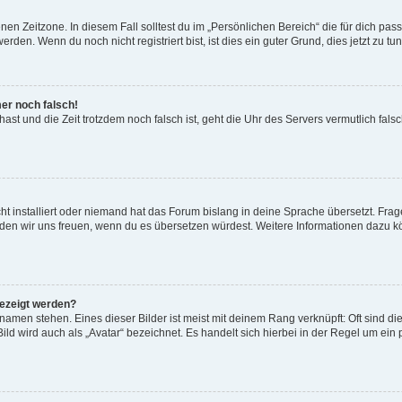
en Zeitzone. In diesem Fall solltest du im „Persönlichen Bereich“ die für dich passe
den. Wenn du noch nicht registriert bist, ist dies ein guter Grund, dies jetzt zu tun
mer noch falsch!
t hast und die Zeit trotzdem noch falsch ist, geht die Uhr des Servers vermutlich fal
t installiert oder niemand hat das Forum bislang in deine Sprache übersetzt. Frag
, würden wir uns freuen, wenn du es übersetzen würdest. Weitere Informationen dazu
gezeigt werden?
amen stehen. Eines dieser Bilder ist meist mit deinem Rang verknüpft: Oft sind di
ld wird auch als „Avatar“ bezeichnet. Es handelt sich hierbei in der Regel um ein