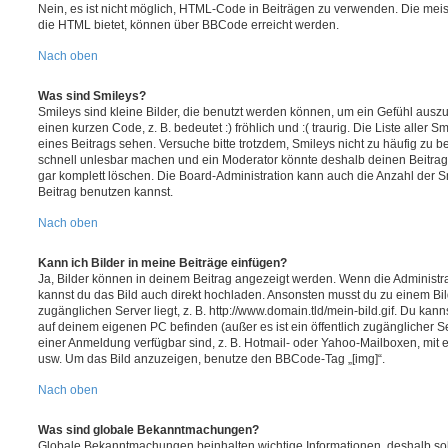
Nein, es ist nicht möglich, HTML-Code in Beiträgen zu verwenden. Die mei
die HTML bietet, können über BBCode erreicht werden.
Nach oben
Was sind Smileys?
Smileys sind kleine Bilder, die benutzt werden können, um ein Gefühl auszu
einen kurzen Code, z. B. bedeutet :) fröhlich und :( traurig. Die Liste aller
eines Beitrags sehen. Versuche bitte trotzdem, Smileys nicht zu häufig zu 
schnell unlesbar machen und ein Moderator könnte deshalb deinen Beitrag
gar komplett löschen. Die Board-Administration kann auch die Anzahl der S
Beitrag benutzen kannst.
Nach oben
Kann ich Bilder in meine Beiträge einfügen?
Ja, Bilder können in deinem Beitrag angezeigt werden. Wenn die Administra
kannst du das Bild auch direkt hochladen. Ansonsten musst du zu einem Bild
zugänglichen Server liegt, z. B. http://www.domain.tld/mein-bild.gif. Du kann
auf deinem eigenen PC befinden (außer es ist ein öffentlich zugänglicher Se
einer Anmeldung verfügbar sind, z. B. Hotmail- oder Yahoo-Mailboxen, mit
usw. Um das Bild anzuzeigen, benutze den BBCode-Tag „[img]“.
Nach oben
Was sind globale Bekanntmachungen?
Globale Bekanntmachungen beinhalten wichtige Informationen, deshalb soll