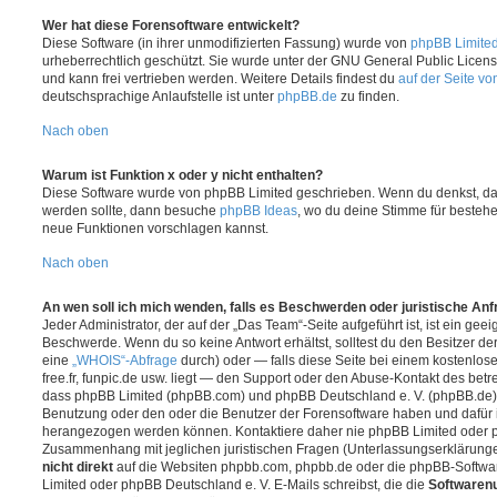
Wer hat diese Forensoftware entwickelt?
Diese Software (in ihrer unmodifizierten Fassung) wurde von
phpBB Limite
urheberrechtlich geschützt. Sie wurde unter der GNU General Public License
und kann frei vertrieben werden. Weitere Details findest du
auf der Seite v
deutschsprachige Anlaufstelle ist unter
phpBB.de
zu finden.
Nach oben
Warum ist Funktion x oder y nicht enthalten?
Diese Software wurde von phpBB Limited geschrieben. Wenn du denkst, das
werden sollte, dann besuche
phpBB Ideas
, wo du deine Stimme für beste
neue Funktionen vorschlagen kannst.
Nach oben
An wen soll ich mich wenden, falls es Beschwerden oder juristische An
Jeder Administrator, der auf der „Das Team“-Seite aufgeführt ist, ist ein geei
Beschwerde. Wenn du so keine Antwort erhältst, solltest du den Besitzer de
eine
„WHOIS“-Abfrage
durch) oder — falls diese Seite bei einem kostenlos
free.fr, funpic.de usw. liegt — den Support oder den Abuse-Kontakt des betr
dass phpBB Limited (phpBB.com) und phpBB Deutschland e. V. (phpBB.de
Benutzung oder den oder die Benutzer der Forensoftware haben und dafür 
herangezogen werden können. Kontaktiere daher nie phpBB Limited oder p
Zusammenhang mit jeglichen juristischen Fragen (Unterlassungserklärunge
nicht direkt
auf die Websiten phpbb.com, phpbb.de oder die phpBB-Softwar
Limited oder phpBB Deutschland e. V. E-Mails schreibst, die die
Softwarenu