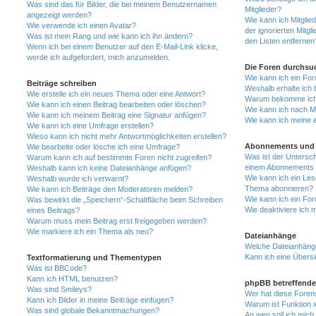
Was sind das für Bilder, die bei meinem Benutzernamen
Mitglieder?
angezeigt werden?
Wie kann ich Mitglied
Wie verwende ich einen Avatar?
der ignorierten Mitg
Was ist mein Rang und wie kann ich ihn ändern?
den Listen entfernen
Wenn ich bei einem Benutzer auf den E-Mail-Link klicke,
werde ich aufgefordert, mich anzumelden.
Die Foren durchsu
Wie kann ich ein Fo
Beiträge schreiben
Weshalb erhalte ich 
Wie erstelle ich ein neues Thema oder eine Antwort?
Warum bekomme ich b
Wie kann ich einen Beitrag bearbeiten oder löschen?
Wie kann ich nach M
Wie kann ich meinem Beitrag eine Signatur anfügen?
Wie kann ich meine 
Wie kann ich eine Umfrage erstellen?
Wieso kann ich nicht mehr Antwortmöglichkeiten erstellen?
Abonnements und 
Wie bearbeite oder lösche ich eine Umfrage?
Was ist der Untersc
Warum kann ich auf bestimmte Foren nicht zugreifen?
einem Abonnements 
Weshalb kann ich keine Dateianhänge anfügen?
Wie kann ich ein Les
Weshalb wurde ich verwarnt?
Thema abonnieren?
Wie kann ich Beiträge den Moderatoren melden?
Wie kann ich ein Fo
Was bewirkt die „Speichern“-Schaltfläche beim Schreiben
Wie deaktiviere ich
eines Beitrags?
Warum muss mein Beitrag erst freigegeben werden?
Wie markiere ich ein Thema als neu?
Dateianhänge
Welche Dateianhänge
Kann ich eine Übersi
Textformatierung und Thementypen
Was ist BBCode?
Kann ich HTML benutzen?
phpBB betreffende
Was sind Smileys?
Wer hat diese Foren
Kann ich Bilder in meine Beiträge einfügen?
Warum ist Funktion x
Was sind globale Bekanntmachungen?
An wen soll ich mic