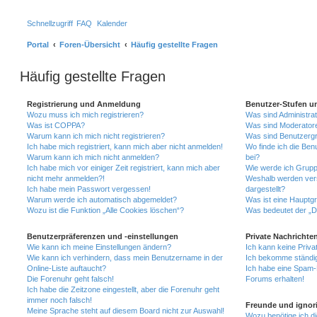
Schnellzugriff
FAQ
Kalender
Portal
Foren-Übersicht
Häufig gestellte Fragen
Häufig gestellte Fragen
Registrierung und Anmeldung
Benutzer-Stufen u
Wozu muss ich mich registrieren?
Was sind Administra
Was ist COPPA?
Was sind Moderator
Warum kann ich mich nicht registrieren?
Was sind Benutzerg
Ich habe mich registriert, kann mich aber nicht anmelden!
Wo finde ich die Ben
Warum kann ich mich nicht anmelden?
bei?
Ich habe mich vor einiger Zeit registriert, kann mich aber
Wie werde ich Grupp
nicht mehr anmelden?!
Weshalb werden ver
Ich habe mein Passwort vergessen!
dargestellt?
Warum werde ich automatisch abgemeldet?
Was ist eine Hauptg
Wozu ist die Funktion „Alle Cookies löschen“?
Was bedeutet der „Da
Benutzerpräferenzen und -einstellungen
Private Nachrichte
Wie kann ich meine Einstellungen ändern?
Ich kann keine Priva
Wie kann ich verhindern, dass mein Benutzername in der
Ich bekomme ständig
Online-Liste auftaucht?
Ich habe eine Spam-E
Die Forenuhr geht falsch!
Forums erhalten!
Ich habe die Zeitzone eingestellt, aber die Forenuhr geht
immer noch falsch!
Freunde und ignori
Meine Sprache steht auf diesem Board nicht zur Auswahl!
Wozu benötige ich di