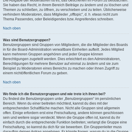
Die Aufgabe der Moderatoren ist es, das Geschehen im Forum zu beobachten.
Sie haben das Recht, in ihrem Bereich Beiträge zu ändern und zu löschen und
Themen zu schließen, zu öffnen, zu verschieben und zu teilen. Üblicherweise
verhindern Moderatoren, dass Mitglieder „offtopic“, d. h. etwas nicht zum
Thema Passendes, oder Beleidigendes bzw. Angreifendes schreiben.
Nach oben
Was sind Benutzergruppen?
Benutzergruppen sind Gruppen von Mitgliedern, die die Mitglieder des Boards
in für die Board-Administration verwaltbare Einheiten aufteilt. Jedes Mitglied
kann mehreren Gruppen angehören und jeder Gruppe können
Berechtigungen zugeteilt werden. Dies erleichtert es den Administratoren,
Berechtigungen für mehrere Benutzer auf einmal zu ändern und sie zum
Beispiel zu Moderatoren eines Bereichs zu machen oder ihnen Zugriff zu
einem nichtöffentlichen Forum zu geben.
Nach oben
Wo finde ich die Benutzergruppen und wie trete ich ihnen bei?
Du findest die Benutzergruppen unter „Benutzergruppen“ im persönlichen
Bereich. Wenn du einer beitreten möchtest, kannst du dies mit der
entsprechenden Schaltfläche machen. Nicht alle Gruppen sind allgemein
offen. Einige erfordern erst eine Freischaltung, andere können geschlossen
sein und weitere sogar versteckt. Wenn die Gruppe offen ist, kannst du ihr
einfach durch die entsprechende Funktion beitreten; verlangt die Gruppe eine
Freischaltung, so kannst du dich für sie bewerben. Ein Gruppenleiter muss
daraufhin deinen Antrag annehmen. Er könnte fragen, warum du in die Gruppe