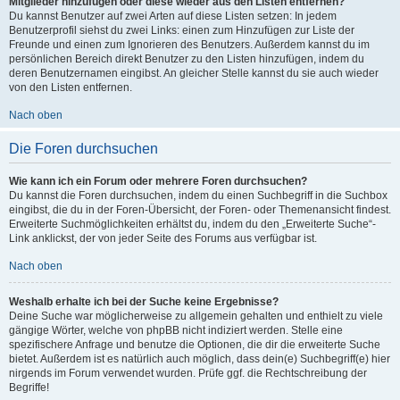
Mitglieder hinzufügen oder diese wieder aus den Listen entfernen?
Du kannst Benutzer auf zwei Arten auf diese Listen setzen: In jedem
Benutzerprofil siehst du zwei Links: einen zum Hinzufügen zur Liste der
Freunde und einen zum Ignorieren des Benutzers. Außerdem kannst du im
persönlichen Bereich direkt Benutzer zu den Listen hinzufügen, indem du
deren Benutzernamen eingibst. An gleicher Stelle kannst du sie auch wieder
von den Listen entfernen.
Nach oben
Die Foren durchsuchen
Wie kann ich ein Forum oder mehrere Foren durchsuchen?
Du kannst die Foren durchsuchen, indem du einen Suchbegriff in die Suchbox
eingibst, die du in der Foren-Übersicht, der Foren- oder Themenansicht findest.
Erweiterte Suchmöglichkeiten erhältst du, indem du den „Erweiterte Suche“-
Link anklickst, der von jeder Seite des Forums aus verfügbar ist.
Nach oben
Weshalb erhalte ich bei der Suche keine Ergebnisse?
Deine Suche war möglicherweise zu allgemein gehalten und enthielt zu viele
gängige Wörter, welche von phpBB nicht indiziert werden. Stelle eine
spezifischere Anfrage und benutze die Optionen, die dir die erweiterte Suche
bietet. Außerdem ist es natürlich auch möglich, dass dein(e) Suchbegriff(e) hier
nirgends im Forum verwendet wurden. Prüfe ggf. die Rechtschreibung der
Begriffe!