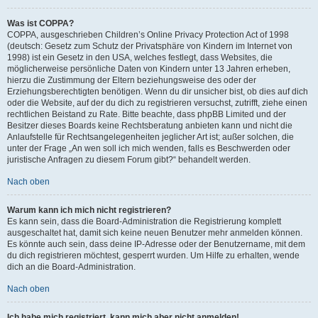
Was ist COPPA?
COPPA, ausgeschrieben Children’s Online Privacy Protection Act of 1998
(deutsch: Gesetz zum Schutz der Privatsphäre von Kindern im Internet von
1998) ist ein Gesetz in den USA, welches festlegt, dass Websites, die
möglicherweise persönliche Daten von Kindern unter 13 Jahren erheben,
hierzu die Zustimmung der Eltern beziehungsweise des oder der
Erziehungsberechtigten benötigen. Wenn du dir unsicher bist, ob dies auf dich
oder die Website, auf der du dich zu registrieren versuchst, zutrifft, ziehe einen
rechtlichen Beistand zu Rate. Bitte beachte, dass phpBB Limited und der
Besitzer dieses Boards keine Rechtsberatung anbieten kann und nicht die
Anlaufstelle für Rechtsangelegenheiten jeglicher Art ist; außer solchen, die
unter der Frage „An wen soll ich mich wenden, falls es Beschwerden oder
juristische Anfragen zu diesem Forum gibt?“ behandelt werden.
Nach oben
Warum kann ich mich nicht registrieren?
Es kann sein, dass die Board-Administration die Registrierung komplett
ausgeschaltet hat, damit sich keine neuen Benutzer mehr anmelden können.
Es könnte auch sein, dass deine IP-Adresse oder der Benutzername, mit dem
du dich registrieren möchtest, gesperrt wurden. Um Hilfe zu erhalten, wende
dich an die Board-Administration.
Nach oben
Ich habe mich registriert, kann mich aber nicht anmelden!