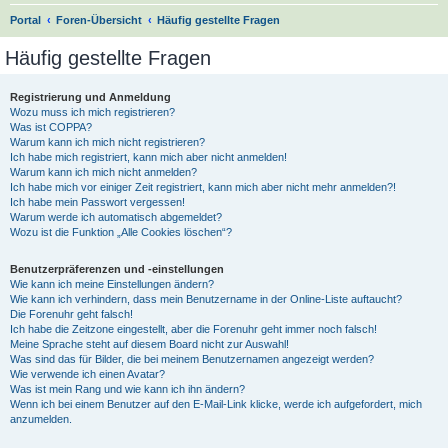
S
Portal
Foren-Übersicht
Häufig gestellte Fragen
u
Häufig gestellte Fragen
c
h
Registrierung und Anmeldung
Wozu muss ich mich registrieren?
e
Was ist COPPA?
Warum kann ich mich nicht registrieren?
Ich habe mich registriert, kann mich aber nicht anmelden!
Warum kann ich mich nicht anmelden?
Ich habe mich vor einiger Zeit registriert, kann mich aber nicht mehr anmelden?!
Ich habe mein Passwort vergessen!
Warum werde ich automatisch abgemeldet?
Wozu ist die Funktion „Alle Cookies löschen“?
Benutzerpräferenzen und -einstellungen
Wie kann ich meine Einstellungen ändern?
Wie kann ich verhindern, dass mein Benutzername in der Online-Liste auftaucht?
Die Forenuhr geht falsch!
Ich habe die Zeitzone eingestellt, aber die Forenuhr geht immer noch falsch!
Meine Sprache steht auf diesem Board nicht zur Auswahl!
Was sind das für Bilder, die bei meinem Benutzernamen angezeigt werden?
Wie verwende ich einen Avatar?
Was ist mein Rang und wie kann ich ihn ändern?
Wenn ich bei einem Benutzer auf den E-Mail-Link klicke, werde ich aufgefordert, mich
anzumelden.