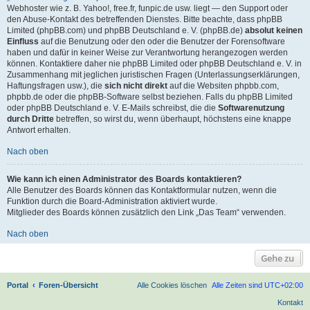
Webhoster wie z. B. Yahoo!, free.fr, funpic.de usw. liegt — den Support oder
den Abuse-Kontakt des betreffenden Dienstes. Bitte beachte, dass phpBB
Limited (phpBB.com) und phpBB Deutschland e. V. (phpBB.de)
absolut keinen
Einfluss
auf die Benutzung oder den oder die Benutzer der Forensoftware
haben und dafür in keiner Weise zur Verantwortung herangezogen werden
können. Kontaktiere daher nie phpBB Limited oder phpBB Deutschland e. V. in
Zusammenhang mit jeglichen juristischen Fragen (Unterlassungserklärungen,
Haftungsfragen usw.), die
sich nicht direkt
auf die Websiten phpbb.com,
phpbb.de oder die phpBB-Software selbst beziehen. Falls du phpBB Limited
oder phpBB Deutschland e. V. E-Mails schreibst, die die
Softwarenutzung
durch Dritte
betreffen, so wirst du, wenn überhaupt, höchstens eine knappe
Antwort erhalten.
Nach oben
Wie kann ich einen Administrator des Boards kontaktieren?
Alle Benutzer des Boards können das Kontaktformular nutzen, wenn die
Funktion durch die Board-Administration aktiviert wurde.
Mitglieder des Boards können zusätzlich den Link „Das Team“ verwenden.
Nach oben
Gehe zu
Portal
Foren-Übersicht
Alle Cookies löschen
Alle Zeiten sind
UTC+02:00
Kontakt