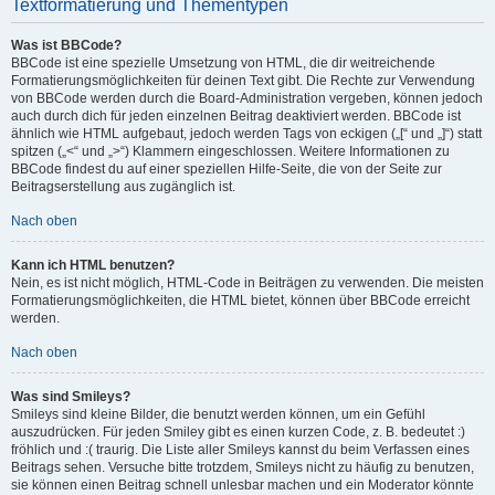
Textformatierung und Thementypen
Was ist BBCode?
BBCode ist eine spezielle Umsetzung von HTML, die dir weitreichende
Formatierungsmöglichkeiten für deinen Text gibt. Die Rechte zur Verwendung
von BBCode werden durch die Board-Administration vergeben, können jedoch
auch durch dich für jeden einzelnen Beitrag deaktiviert werden. BBCode ist
ähnlich wie HTML aufgebaut, jedoch werden Tags von eckigen („[“ und „]“) statt
spitzen („<“ und „>“) Klammern eingeschlossen. Weitere Informationen zu
BBCode findest du auf einer speziellen Hilfe-Seite, die von der Seite zur
Beitragserstellung aus zugänglich ist.
Nach oben
Kann ich HTML benutzen?
Nein, es ist nicht möglich, HTML-Code in Beiträgen zu verwenden. Die meisten
Formatierungsmöglichkeiten, die HTML bietet, können über BBCode erreicht
werden.
Nach oben
Was sind Smileys?
Smileys sind kleine Bilder, die benutzt werden können, um ein Gefühl
auszudrücken. Für jeden Smiley gibt es einen kurzen Code, z. B. bedeutet :)
fröhlich und :( traurig. Die Liste aller Smileys kannst du beim Verfassen eines
Beitrags sehen. Versuche bitte trotzdem, Smileys nicht zu häufig zu benutzen,
sie können einen Beitrag schnell unlesbar machen und ein Moderator könnte