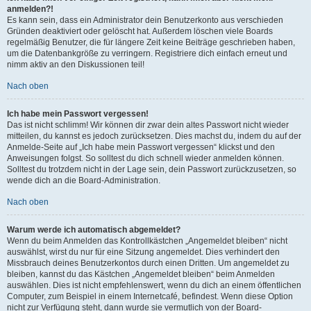
anmelden?!
Es kann sein, dass ein Administrator dein Benutzerkonto aus verschieden
Gründen deaktiviert oder gelöscht hat. Außerdem löschen viele Boards
regelmäßig Benutzer, die für längere Zeit keine Beiträge geschrieben haben,
um die Datenbankgröße zu verringern. Registriere dich einfach erneut und
nimm aktiv an den Diskussionen teil!
Nach oben
Ich habe mein Passwort vergessen!
Das ist nicht schlimm! Wir können dir zwar dein altes Passwort nicht wieder
mitteilen, du kannst es jedoch zurücksetzen. Dies machst du, indem du auf der
Anmelde-Seite auf „Ich habe mein Passwort vergessen“ klickst und den
Anweisungen folgst. So solltest du dich schnell wieder anmelden können.
Solltest du trotzdem nicht in der Lage sein, dein Passwort zurückzusetzen, so
wende dich an die Board-Administration.
Nach oben
Warum werde ich automatisch abgemeldet?
Wenn du beim Anmelden das Kontrollkästchen „Angemeldet bleiben“ nicht
auswählst, wirst du nur für eine Sitzung angemeldet. Dies verhindert den
Missbrauch deines Benutzerkontos durch einen Dritten. Um angemeldet zu
bleiben, kannst du das Kästchen „Angemeldet bleiben“ beim Anmelden
auswählen. Dies ist nicht empfehlenswert, wenn du dich an einem öffentlichen
Computer, zum Beispiel in einem Internetcafé, befindest. Wenn diese Option
nicht zur Verfügung steht, dann wurde sie vermutlich von der Board-