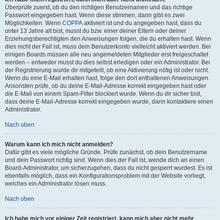
Überprüfe zuerst, ob du den richtigen Benutzernamen und das richtige
Passwort eingegeben hast. Wenn diese stimmen, dann gibt es zwei
Möglichkeiten. Wenn
COPPA
aktiviert ist und du angegeben hast, dass du
unter 13 Jahre alt bist, musst du bzw. einer deiner Eltern oder deiner
Erziehungsberechtigten den Anweisungen folgen, die du erhalten hast. Wenn
dies nicht der Fall ist, muss dein Benutzerkonto vielleicht aktiviert werden. Bei
einigen Boards müssen alle neu angemeldeten Mitglieder erst freigeschaltet
werden – entweder musst du dies selbst erledigen oder ein Administrator. Bei
der Registrierung wurde dir mitgeteilt, ob eine Aktivierung nötig ist oder nicht.
Wenn du eine E-Mail erhalten hast, folge den dort enthaltenen Anweisungen.
Ansonsten prüfe, ob du deine E-Mail-Adresse korrekt eingegeben hast oder
die E-Mail von einem Spam-Filter blockiert wurde. Wenn du dir sicher bist,
dass deine E-Mail-Adresse korrekt eingegeben wurde, dann kontaktiere einen
Administrator.
Nach oben
Warum kann ich mich nicht anmelden?
Dafür gibt es viele mögliche Gründe. Prüfe zunächst, ob dein Benutzername
und dein Passwort richtig sind. Wenn dies der Fall ist, wende dich an einen
Board-Administrator, um sicherzugehen, dass du nicht gesperrt wurdest. Es ist
ebenfalls möglich, dass ein Konfigurationsproblem mit der Website vorliegt,
welches ein Administrator lösen muss.
Nach oben
Ich habe mich vor einiger Zeit registriert, kann mich aber nicht mehr