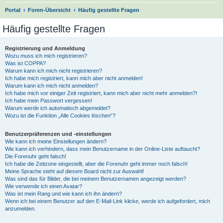
S
Portal
Foren-Übersicht
Häufig gestellte Fragen
u
Häufig gestellte Fragen
c
h
Registrierung und Anmeldung
Wozu muss ich mich registrieren?
e
Was ist COPPA?
Warum kann ich mich nicht registrieren?
Ich habe mich registriert, kann mich aber nicht anmelden!
Warum kann ich mich nicht anmelden?
Ich habe mich vor einiger Zeit registriert, kann mich aber nicht mehr anmelden?!
Ich habe mein Passwort vergessen!
Warum werde ich automatisch abgemeldet?
Wozu ist die Funktion „Alle Cookies löschen“?
Benutzerpräferenzen und -einstellungen
Wie kann ich meine Einstellungen ändern?
Wie kann ich verhindern, dass mein Benutzername in der Online-Liste auftaucht?
Die Forenuhr geht falsch!
Ich habe die Zeitzone eingestellt, aber die Forenuhr geht immer noch falsch!
Meine Sprache steht auf diesem Board nicht zur Auswahl!
Was sind das für Bilder, die bei meinem Benutzernamen angezeigt werden?
Wie verwende ich einen Avatar?
Was ist mein Rang und wie kann ich ihn ändern?
Wenn ich bei einem Benutzer auf den E-Mail-Link klicke, werde ich aufgefordert, mich
anzumelden.