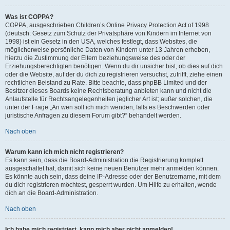
Was ist COPPA?
COPPA, ausgeschrieben Children’s Online Privacy Protection Act of 1998
(deutsch: Gesetz zum Schutz der Privatsphäre von Kindern im Internet von
1998) ist ein Gesetz in den USA, welches festlegt, dass Websites, die
möglicherweise persönliche Daten von Kindern unter 13 Jahren erheben,
hierzu die Zustimmung der Eltern beziehungsweise des oder der
Erziehungsberechtigten benötigen. Wenn du dir unsicher bist, ob dies auf dich
oder die Website, auf der du dich zu registrieren versuchst, zutrifft, ziehe einen
rechtlichen Beistand zu Rate. Bitte beachte, dass phpBB Limited und der
Besitzer dieses Boards keine Rechtsberatung anbieten kann und nicht die
Anlaufstelle für Rechtsangelegenheiten jeglicher Art ist; außer solchen, die
unter der Frage „An wen soll ich mich wenden, falls es Beschwerden oder
juristische Anfragen zu diesem Forum gibt?“ behandelt werden.
Nach oben
Warum kann ich mich nicht registrieren?
Es kann sein, dass die Board-Administration die Registrierung komplett
ausgeschaltet hat, damit sich keine neuen Benutzer mehr anmelden können.
Es könnte auch sein, dass deine IP-Adresse oder der Benutzername, mit dem
du dich registrieren möchtest, gesperrt wurden. Um Hilfe zu erhalten, wende
dich an die Board-Administration.
Nach oben
Ich habe mich registriert, kann mich aber nicht anmelden!