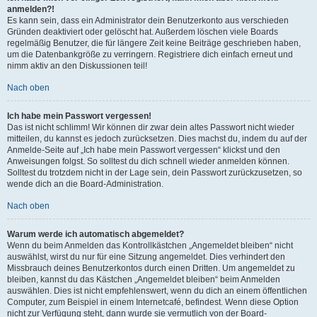
anmelden?!
Es kann sein, dass ein Administrator dein Benutzerkonto aus verschieden
Gründen deaktiviert oder gelöscht hat. Außerdem löschen viele Boards
regelmäßig Benutzer, die für längere Zeit keine Beiträge geschrieben haben,
um die Datenbankgröße zu verringern. Registriere dich einfach erneut und
nimm aktiv an den Diskussionen teil!
Nach oben
Ich habe mein Passwort vergessen!
Das ist nicht schlimm! Wir können dir zwar dein altes Passwort nicht wieder
mitteilen, du kannst es jedoch zurücksetzen. Dies machst du, indem du auf der
Anmelde-Seite auf „Ich habe mein Passwort vergessen“ klickst und den
Anweisungen folgst. So solltest du dich schnell wieder anmelden können.
Solltest du trotzdem nicht in der Lage sein, dein Passwort zurückzusetzen, so
wende dich an die Board-Administration.
Nach oben
Warum werde ich automatisch abgemeldet?
Wenn du beim Anmelden das Kontrollkästchen „Angemeldet bleiben“ nicht
auswählst, wirst du nur für eine Sitzung angemeldet. Dies verhindert den
Missbrauch deines Benutzerkontos durch einen Dritten. Um angemeldet zu
bleiben, kannst du das Kästchen „Angemeldet bleiben“ beim Anmelden
auswählen. Dies ist nicht empfehlenswert, wenn du dich an einem öffentlichen
Computer, zum Beispiel in einem Internetcafé, befindest. Wenn diese Option
nicht zur Verfügung steht, dann wurde sie vermutlich von der Board-