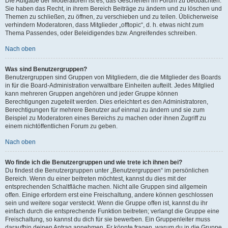
Die Aufgabe der Moderatoren ist es, das Geschehen im Forum zu beobachten.
Sie haben das Recht, in ihrem Bereich Beiträge zu ändern und zu löschen und
Themen zu schließen, zu öffnen, zu verschieben und zu teilen. Üblicherweise
verhindern Moderatoren, dass Mitglieder „offtopic“, d. h. etwas nicht zum
Thema Passendes, oder Beleidigendes bzw. Angreifendes schreiben.
Nach oben
Was sind Benutzergruppen?
Benutzergruppen sind Gruppen von Mitgliedern, die die Mitglieder des Boards
in für die Board-Administration verwaltbare Einheiten aufteilt. Jedes Mitglied
kann mehreren Gruppen angehören und jeder Gruppe können
Berechtigungen zugeteilt werden. Dies erleichtert es den Administratoren,
Berechtigungen für mehrere Benutzer auf einmal zu ändern und sie zum
Beispiel zu Moderatoren eines Bereichs zu machen oder ihnen Zugriff zu
einem nichtöffentlichen Forum zu geben.
Nach oben
Wo finde ich die Benutzergruppen und wie trete ich ihnen bei?
Du findest die Benutzergruppen unter „Benutzergruppen“ im persönlichen
Bereich. Wenn du einer beitreten möchtest, kannst du dies mit der
entsprechenden Schaltfläche machen. Nicht alle Gruppen sind allgemein
offen. Einige erfordern erst eine Freischaltung, andere können geschlossen
sein und weitere sogar versteckt. Wenn die Gruppe offen ist, kannst du ihr
einfach durch die entsprechende Funktion beitreten; verlangt die Gruppe eine
Freischaltung, so kannst du dich für sie bewerben. Ein Gruppenleiter muss
daraufhin deinen Antrag annehmen. Er könnte fragen, warum du in die Gruppe