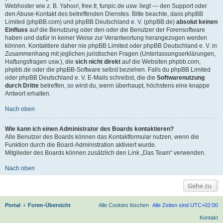
Webhoster wie z. B. Yahoo!, free.fr, funpic.de usw. liegt — den Support oder
den Abuse-Kontakt des betreffenden Dienstes. Bitte beachte, dass phpBB
Limited (phpBB.com) und phpBB Deutschland e. V. (phpBB.de)
absolut keinen
Einfluss
auf die Benutzung oder den oder die Benutzer der Forensoftware
haben und dafür in keiner Weise zur Verantwortung herangezogen werden
können. Kontaktiere daher nie phpBB Limited oder phpBB Deutschland e. V. in
Zusammenhang mit jeglichen juristischen Fragen (Unterlassungserklärungen,
Haftungsfragen usw.), die
sich nicht direkt
auf die Websiten phpbb.com,
phpbb.de oder die phpBB-Software selbst beziehen. Falls du phpBB Limited
oder phpBB Deutschland e. V. E-Mails schreibst, die die
Softwarenutzung
durch Dritte
betreffen, so wirst du, wenn überhaupt, höchstens eine knappe
Antwort erhalten.
Nach oben
Wie kann ich einen Administrator des Boards kontaktieren?
Alle Benutzer des Boards können das Kontaktformular nutzen, wenn die
Funktion durch die Board-Administration aktiviert wurde.
Mitglieder des Boards können zusätzlich den Link „Das Team“ verwenden.
Nach oben
Gehe zu
Portal
Foren-Übersicht
Alle Cookies löschen
Alle Zeiten sind
UTC+02:00
Kontakt