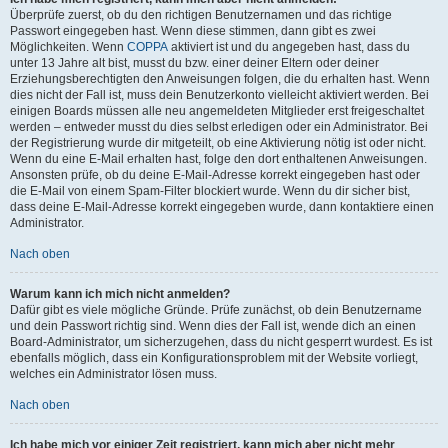
Überprüfe zuerst, ob du den richtigen Benutzernamen und das richtige
Passwort eingegeben hast. Wenn diese stimmen, dann gibt es zwei
Möglichkeiten. Wenn
COPPA
aktiviert ist und du angegeben hast, dass du
unter 13 Jahre alt bist, musst du bzw. einer deiner Eltern oder deiner
Erziehungsberechtigten den Anweisungen folgen, die du erhalten hast. Wenn
dies nicht der Fall ist, muss dein Benutzerkonto vielleicht aktiviert werden. Bei
einigen Boards müssen alle neu angemeldeten Mitglieder erst freigeschaltet
werden – entweder musst du dies selbst erledigen oder ein Administrator. Bei
der Registrierung wurde dir mitgeteilt, ob eine Aktivierung nötig ist oder nicht.
Wenn du eine E-Mail erhalten hast, folge den dort enthaltenen Anweisungen.
Ansonsten prüfe, ob du deine E-Mail-Adresse korrekt eingegeben hast oder
die E-Mail von einem Spam-Filter blockiert wurde. Wenn du dir sicher bist,
dass deine E-Mail-Adresse korrekt eingegeben wurde, dann kontaktiere einen
Administrator.
Nach oben
Warum kann ich mich nicht anmelden?
Dafür gibt es viele mögliche Gründe. Prüfe zunächst, ob dein Benutzername
und dein Passwort richtig sind. Wenn dies der Fall ist, wende dich an einen
Board-Administrator, um sicherzugehen, dass du nicht gesperrt wurdest. Es ist
ebenfalls möglich, dass ein Konfigurationsproblem mit der Website vorliegt,
welches ein Administrator lösen muss.
Nach oben
Ich habe mich vor einiger Zeit registriert, kann mich aber nicht mehr