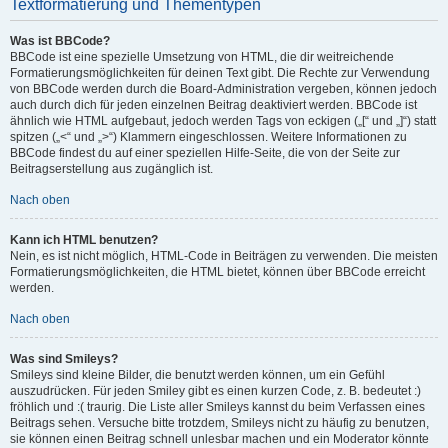
Textformatierung und Thementypen
Was ist BBCode?
BBCode ist eine spezielle Umsetzung von HTML, die dir weitreichende
Formatierungsmöglichkeiten für deinen Text gibt. Die Rechte zur Verwendung
von BBCode werden durch die Board-Administration vergeben, können jedoch
auch durch dich für jeden einzelnen Beitrag deaktiviert werden. BBCode ist
ähnlich wie HTML aufgebaut, jedoch werden Tags von eckigen („[“ und „]“) statt
spitzen („<“ und „>“) Klammern eingeschlossen. Weitere Informationen zu
BBCode findest du auf einer speziellen Hilfe-Seite, die von der Seite zur
Beitragserstellung aus zugänglich ist.
Nach oben
Kann ich HTML benutzen?
Nein, es ist nicht möglich, HTML-Code in Beiträgen zu verwenden. Die meisten
Formatierungsmöglichkeiten, die HTML bietet, können über BBCode erreicht
werden.
Nach oben
Was sind Smileys?
Smileys sind kleine Bilder, die benutzt werden können, um ein Gefühl
auszudrücken. Für jeden Smiley gibt es einen kurzen Code, z. B. bedeutet :)
fröhlich und :( traurig. Die Liste aller Smileys kannst du beim Verfassen eines
Beitrags sehen. Versuche bitte trotzdem, Smileys nicht zu häufig zu benutzen,
sie können einen Beitrag schnell unlesbar machen und ein Moderator könnte