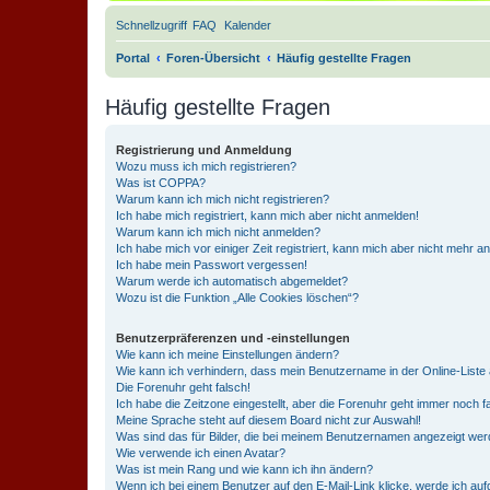
Schnellzugriff
FAQ
Kalender
Portal
Foren-Übersicht
Häufig gestellte Fragen
Häufig gestellte Fragen
Registrierung und Anmeldung
Wozu muss ich mich registrieren?
Was ist COPPA?
Warum kann ich mich nicht registrieren?
Ich habe mich registriert, kann mich aber nicht anmelden!
Warum kann ich mich nicht anmelden?
Ich habe mich vor einiger Zeit registriert, kann mich aber nicht mehr 
Ich habe mein Passwort vergessen!
Warum werde ich automatisch abgemeldet?
Wozu ist die Funktion „Alle Cookies löschen“?
Benutzerpräferenzen und -einstellungen
Wie kann ich meine Einstellungen ändern?
Wie kann ich verhindern, dass mein Benutzername in der Online-Liste 
Die Forenuhr geht falsch!
Ich habe die Zeitzone eingestellt, aber die Forenuhr geht immer noch f
Meine Sprache steht auf diesem Board nicht zur Auswahl!
Was sind das für Bilder, die bei meinem Benutzernamen angezeigt we
Wie verwende ich einen Avatar?
Was ist mein Rang und wie kann ich ihn ändern?
Wenn ich bei einem Benutzer auf den E-Mail-Link klicke, werde ich au