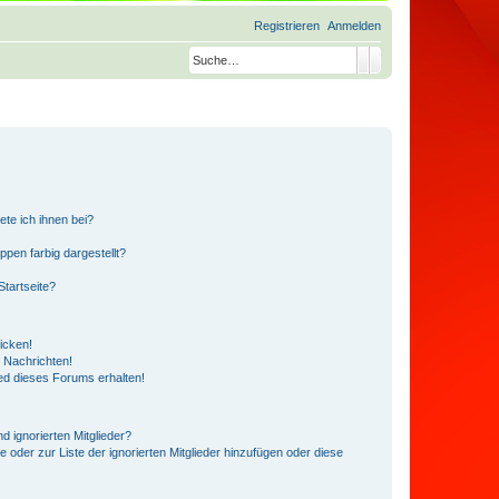
Registrieren
Anmelden
Suche
Erweiterte Suche
ete ich ihnen bei?
en farbig dargestellt?
tartseite?
icken!
 Nachrichten!
ed dieses Forums erhalten!
d ignorierten Mitglieder?
e oder zur Liste der ignorierten Mitglieder hinzufügen oder diese