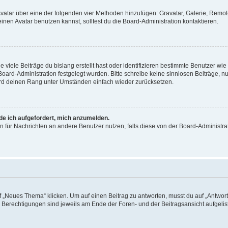
 Avatar über eine der folgenden vier Methoden hinzufügen: Gravatar, Galerie, Rem
en Avatar benutzen kannst, solltest du die Board-Administration kontaktieren.
viele Beiträge du bislang erstellt hast oder identifizieren bestimmte Benutzer w
 Board-Administration festgelegt wurden. Bitte schreibe keine sinnlosen Beiträge
wird deinen Rang unter Umständen einfach wieder zurücksetzen.
rde ich aufgefordert, mich anzumelden.
ion für Nachrichten an andere Benutzer nutzen, falls diese von der Board-Administ
„Neues Thema“ klicken. Um auf einen Beitrag zu antworten, musst du auf „Antworte
e Berechtigungen sind jeweils am Ende der Foren- und der Beitragsansicht aufgeliste