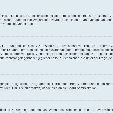
istration dieses Forums entscheidet, ob du registriert sein musst, um Beiträge zu s
ung stehen: zum Beispiel Avatarbilder, Private Nachrichten, E-Mail-Versand an ander
 zahlreiche Vorteile bietet.
t of 1998 (deutsch: Gesetz zum Schutz der Privatsphäre von Kindern im Internet vo
unter 13 Jahren erheben, hierzu die Zustimmung der Eltern beziehungsweise des o
h zu registrieren versuchst, zutrifft, ziehe einen rechtlichen Beistand zu Rate. Bit
für Rechtsangelegenheiten jeglicher Art ist; außer solchen, die unter der Frage „
.
g komplett ausgeschaltet hat, damit sich keine neuen Benutzer mehr anmelden könn
 wurden. Um Hilfe zu erhalten, wende dich an die Board-Administration.
 richtige Passwort eingegeben hast. Wenn diese stimmen, dann gibt es zwei Mögl