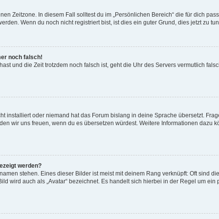
en Zeitzone. In diesem Fall solltest du im „Persönlichen Bereich“ die für dich passe
den. Wenn du noch nicht registriert bist, ist dies ein guter Grund, dies jetzt zu tun
mer noch falsch!
t hast und die Zeit trotzdem noch falsch ist, geht die Uhr des Servers vermutlich fal
t installiert oder niemand hat das Forum bislang in deine Sprache übersetzt. Frag
, würden wir uns freuen, wenn du es übersetzen würdest. Weitere Informationen dazu
gezeigt werden?
amen stehen. Eines dieser Bilder ist meist mit deinem Rang verknüpft: Oft sind di
ld wird auch als „Avatar“ bezeichnet. Es handelt sich hierbei in der Regel um ein