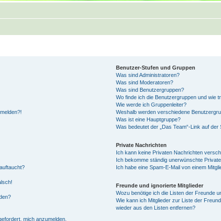
Benutzer-Stufen und Gruppen
Was sind Administratoren?
Was sind Moderatoren?
Was sind Benutzergruppen?
Wo finde ich die Benutzergruppen und wie tr
Wie werde ich Gruppenleiter?
anmelden?!
Weshalb werden verschiedene Benutzergrupp
Was ist eine Hauptgruppe?
Was bedeutet der „Das Team“-Link auf der S
Private Nachrichten
Ich kann keine Privaten Nachrichten versch
Ich bekomme ständig unerwünschte Private
auftaucht?
Ich habe eine Spam-E-Mail von einem Mitgli
alsch!
Freunde und ignorierte Mitglieder
Wozu benötige ich die Listen der Freunde un
rden?
Wie kann ich Mitglieder zur Liste der Freund
wieder aus den Listen entfernen?
fgefordert, mich anzumelden.