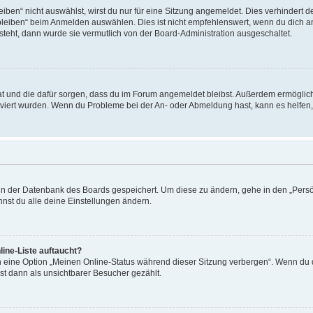
en“ nicht auswählst, wirst du nur für eine Sitzung angemeldet. Dies verhindert 
leiben“ beim Anmelden auswählen. Dies ist nicht empfehlenswert, wenn du dich an
 steht, dann wurde sie vermutlich von der Board-Administration ausgeschaltet.
 hat und die dafür sorgen, dass du im Forum angemeldet bleibst. Außerdem ermögli
tiviert wurden. Wenn du Probleme bei der An- oder Abmeldung hast, kann es helfen
n in der Datenbank des Boards gespeichert. Um diese zu ändern, gehe in den „Persö
nst du alle deine Einstellungen ändern.
ine-Liste auftaucht?
n eine Option „Meinen Online-Status während dieser Sitzung verbergen“. Wenn du d
st dann als unsichtbarer Besucher gezählt.