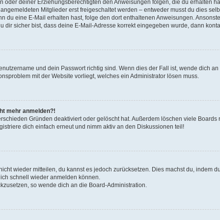
tern oder deiner Erziehungsberechtigten den Anweisungen folgen, die du erhalten ha
u angemeldeten Mitglieder erst freigeschaltet werden – entweder musst du dies selbs
. Wenn du eine E-Mail erhalten hast, folge den dort enthaltenen Anweisungen. Ansons
 dir sicher bist, dass deine E-Mail-Adresse korrekt eingegeben wurde, dann kontak
Benutzername und dein Passwort richtig sind. Wenn dies der Fall ist, wende dich a
ionsproblem mit der Website vorliegt, welches ein Administrator lösen muss.
icht mehr anmelden?!
erschieden Gründen deaktiviert oder gelöscht hat. Außerdem löschen viele Boards r
triere dich einfach erneut und nimm aktiv an den Diskussionen teil!
 nicht wieder mitteilen, du kannst es jedoch zurücksetzen. Dies machst du, indem 
 dich schnell wieder anmelden können.
ückzusetzen, so wende dich an die Board-Administration.