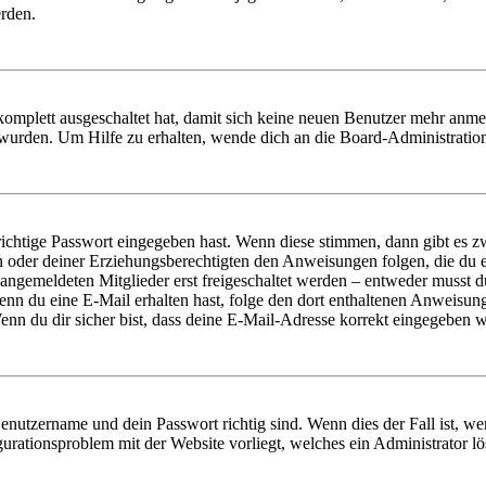
erden.
 komplett ausgeschaltet hat, damit sich keine neuen Benutzer mehr anm
 wurden. Um Hilfe zu erhalten, wende dich an die Board-Administratio
richtige Passwort eingegeben hast. Wenn diese stimmen, dann gibt es
ern oder deiner Erziehungsberechtigten den Anweisungen folgen, die du e
 angemeldeten Mitglieder erst freigeschaltet werden – entweder musst du
. Wenn du eine E-Mail erhalten hast, folge den dort enthaltenen Anweis
nn du dir sicher bist, dass deine E-Mail-Adresse korrekt eingegeben w
Benutzername und dein Passwort richtig sind. Wenn dies der Fall ist, w
igurationsproblem mit der Website vorliegt, welches ein Administrator l