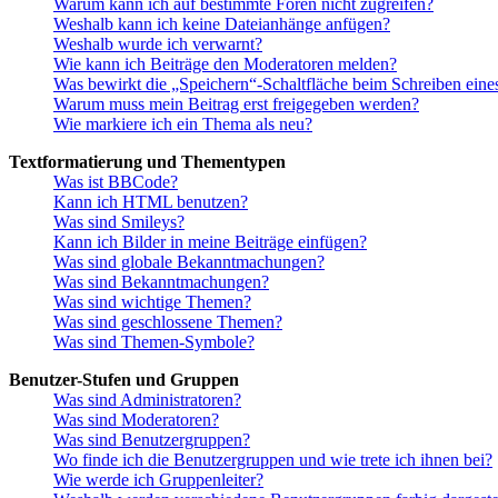
Warum kann ich auf bestimmte Foren nicht zugreifen?
Weshalb kann ich keine Dateianhänge anfügen?
Weshalb wurde ich verwarnt?
Wie kann ich Beiträge den Moderatoren melden?
Was bewirkt die „Speichern“-Schaltfläche beim Schreiben eine
Warum muss mein Beitrag erst freigegeben werden?
Wie markiere ich ein Thema als neu?
Textformatierung und Thementypen
Was ist BBCode?
Kann ich HTML benutzen?
Was sind Smileys?
Kann ich Bilder in meine Beiträge einfügen?
Was sind globale Bekanntmachungen?
Was sind Bekanntmachungen?
Was sind wichtige Themen?
Was sind geschlossene Themen?
Was sind Themen-Symbole?
Benutzer-Stufen und Gruppen
Was sind Administratoren?
Was sind Moderatoren?
Was sind Benutzergruppen?
Wo finde ich die Benutzergruppen und wie trete ich ihnen bei?
Wie werde ich Gruppenleiter?