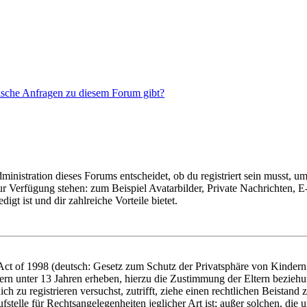
tische Anfragen zu diesem Forum gibt?
istration dieses Forums entscheidet, ob du registriert sein musst, um Be
zur Verfügung stehen: zum Beispiel Avatarbilder, Private Nachrichten, 
igt ist und dir zahlreiche Vorteile bietet.
t of 1998 (deutsch: Gesetz zum Schutz der Privatsphäre von Kindern i
ern unter 13 Jahren erheben, hierzu die Zustimmung der Eltern bezieh
dich zu registrieren versuchst, zutrifft, ziehe einen rechtlichen Beista
stelle für Rechtsangelegenheiten jeglicher Art ist; außer solchen, die