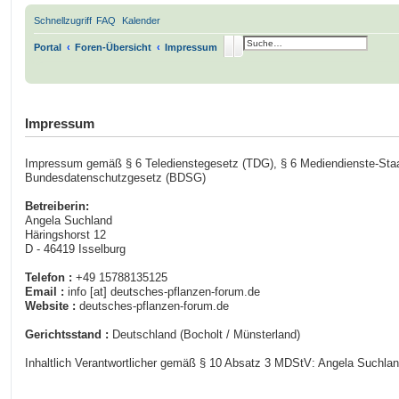
Schnellzugriff
FAQ
Kalender
Suche
Erweiterte Suche
Portal
Foren-Übersicht
Impressum
.
Impressum
Impressum gemäß § 6 Teledienstegesetz (TDG), § 6 Mediendienste-Staa
Bundesdatenschutzgesetz (BDSG)
Betreiberin:
Angela Suchland
Häringshorst 12
D - 46419 Isselburg
Telefon :
+49 15788135125
Email :
info [at] deutsches-pflanzen-forum.de
Website :
deutsches-pflanzen-forum.de
Gerichtsstand :
Deutschland (Bocholt / Münsterland)
Inhaltlich Verantwortlicher gemäß § 10 Absatz 3 MDStV: Angela Suchland