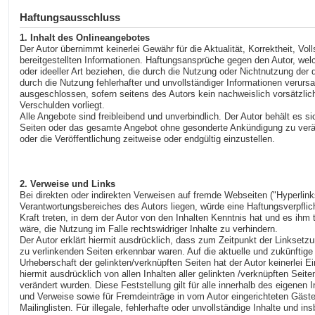
Haftungsausschluss
1. Inhalt des Onlineangebotes
Der Autor übernimmt keinerlei Gewähr für die Aktualität, Korrektheit, Voll
bereitgestellten Informationen. Haftungsansprüche gegen den Autor, wel
oder ideeller Art beziehen, die durch die Nutzung oder Nichtnutzung der
durch die Nutzung fehlerhafter und unvollständiger Informationen verurs
ausgeschlossen, sofern seitens des Autors kein nachweislich vorsätzlic
Verschulden vorliegt.
Alle Angebote sind freibleibend und unverbindlich. Der Autor behält es si
Seiten oder das gesamte Angebot ohne gesonderte Ankündigung zu verä
oder die Veröffentlichung zeitweise oder endgültig einzustellen.
2. Verweise und Links
Bei direkten oder indirekten Verweisen auf fremde Webseiten ("Hyperlink
Verantwortungsbereiches des Autors liegen, würde eine Haftungsverpflich
Kraft treten, in dem der Autor von den Inhalten Kenntnis hat und es ih
wäre, die Nutzung im Falle rechtswidriger Inhalte zu verhindern.
Der Autor erklärt hiermit ausdrücklich, dass zum Zeitpunkt der Linksetzun
zu verlinkenden Seiten erkennbar waren. Auf die aktuelle und zukünftige 
Urheberschaft der gelinkten/verknüpften Seiten hat der Autor keinerlei Ei
hiermit ausdrücklich von allen Inhalten aller gelinkten /verknüpften Seit
verändert wurden. Diese Feststellung gilt für alle innerhalb des eigenen
und Verweise sowie für Fremdeinträge in vom Autor eingerichteten Gäst
Mailinglisten. Für illegale, fehlerhafte oder unvollständige Inhalte und i