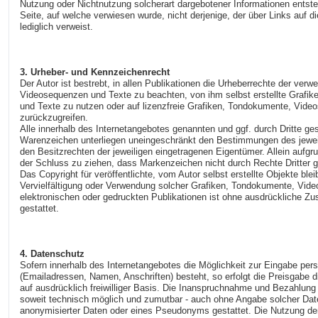
Nutzung oder Nichtnutzung solcherart dargebotener Informationen entstehe
Seite, auf welche verwiesen wurde, nicht derjenige, der über Links auf di
lediglich verweist.
3. Urheber- und Kennzeichenrecht
Der Autor ist bestrebt, in allen Publikationen die Urheberrechte der ve
Videosequenzen und Texte zu beachten, von ihm selbst erstellte Graf
und Texte zu nutzen oder auf lizenzfreie Grafiken, Tondokumente, Vid
zurückzugreifen.
Alle innerhalb des Internetangebotes genannten und ggf. durch Dritte g
Warenzeichen unterliegen uneingeschränkt den Bestimmungen des jewei
den Besitzrechten der jeweiligen eingetragenen Eigentümer. Allein aufgr
der Schluss zu ziehen, dass Markenzeichen nicht durch Rechte Dritter g
Das Copyright für veröffentlichte, vom Autor selbst erstellte Objekte blei
Vervielfältigung oder Verwendung solcher Grafiken, Tondokumente, Vid
elektronischen oder gedruckten Publikationen ist ohne ausdrückliche Z
gestattet.
4. Datenschutz
Sofern innerhalb des Internetangebotes die Möglichkeit zur Eingabe pers
(Emailadressen, Namen, Anschriften) besteht, so erfolgt die Preisgabe 
auf ausdrücklich freiwilliger Basis. Die Inanspruchnahme und Bezahlung 
soweit technisch möglich und zumutbar - auch ohne Angabe solcher Dat
anonymisierter Daten oder eines Pseudonyms gestattet. Die Nutzung 