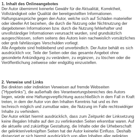
1. Inhalt des Onlineangebotes
Der Autor übernimmt keinerlei Gewähr für die Aktualität, Korrektheit,
Vollständigkeit oder Qualität der bereitgestellten Informationen.
Haftungsansprüche gegen den Autor, welche sich auf Schäden materieller
oder ideeller Art beziehen, die durch die Nutzung oder Nichtnutzung der
dargebotenen Informationen bzw. durch die Nutzung fehlerhafter und
unvollständiger Informationen verursacht wurden, sind grundsätzlich
ausgeschlossen, sofern seitens des Autors kein nachweislich vorsätzliches
oder grob fahrlässiges Verschulden vorliegt.
Alle Angebote sind freibleibend und unverbindlich. Der Autor behält es sich
ausdrücklich vor, Teile der Seiten oder das gesamte Angebot ohne
gesonderte Ankündigung zu verändern, zu ergänzen, zu löschen oder die
Veröffentlichung zeitweise oder endgültig einzustellen.
2. Verweise und Links
Bei direkten oder indirekten Verweisen auf fremde Webseiten
("Hyperlinks"), die außerhalb des Verantwortungsbereiches des Autors
liegen, würde eine Haftungsverpflichtung ausschließlich in dem Fall in Kraft
treten, in dem der Autor von den Inhalten Kenntnis hat und es ihm
technisch möglich und zumutbar wäre, die Nutzung im Falle rechtswidriger
Inhalte zu verhindern.
Der Autor erklärt hiermit ausdrücklich, dass zum Zeitpunkt der Linksetzung
keine illegalen Inhalte auf den zu verlinkenden Seiten erkennbar waren. Auf
die aktuelle und zukünftige Gestaltung, die Inhalte oder die Urheberschaft
der gelinkten/verknüpften Seiten hat der Autor keinerlei Einfluss. Deshalb
distanziert er sich hiermit ausdrücklich von allen Inhalten aller gelinkten