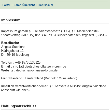
S
Portal
Foren-Übersicht
Impressum
u
.
c
Impressum
h
e
Impressum gemäß § 6 Teledienstegesetz (TDG), § 6 Mediendienste-
Staatsvertrag (MDSTv) und § 4 Abs. 3 Bundesdatenschutzgesetz (BDSG)
Betreiberin:
Angela Suchland
Häringshorst 12
D - 46419 Isselburg
Telefon :
+49 15788135125
Email :
info [at] deutsches-pflanzen-forum.de
Website :
deutsches-pflanzen-forum.de
Gerichtsstand :
Deutschland (Bocholt / Münsterland)
Inhaltlich Verantwortlicher gemäß § 10 Absatz 3 MDStV: Angela Suchland
(Anschrift wie oben).
Haftungsausschluss