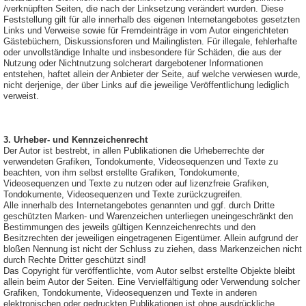
/verknüpften Seiten, die nach der Linksetzung verändert wurden. Diese
Feststellung gilt für alle innerhalb des eigenen Internetangebotes gesetzten
Links und Verweise sowie für Fremdeinträge in vom Autor eingerichteten
Gästebüchern, Diskussionsforen und Mailinglisten. Für illegale, fehlerhafte
oder unvollständige Inhalte und insbesondere für Schäden, die aus der
Nutzung oder Nichtnutzung solcherart dargebotener Informationen
entstehen, haftet allein der Anbieter der Seite, auf welche verwiesen wurde,
nicht derjenige, der über Links auf die jeweilige Veröffentlichung lediglich
verweist.
3. Urheber- und Kennzeichenrecht
Der Autor ist bestrebt, in allen Publikationen die Urheberrechte der
verwendeten Grafiken, Tondokumente, Videosequenzen und Texte zu
beachten, von ihm selbst erstellte Grafiken, Tondokumente,
Videosequenzen und Texte zu nutzen oder auf lizenzfreie Grafiken,
Tondokumente, Videosequenzen und Texte zurückzugreifen.
Alle innerhalb des Internetangebotes genannten und ggf. durch Dritte
geschützten Marken- und Warenzeichen unterliegen uneingeschränkt den
Bestimmungen des jeweils gültigen Kennzeichenrechts und den
Besitzrechten der jeweiligen eingetragenen Eigentümer. Allein aufgrund der
bloßen Nennung ist nicht der Schluss zu ziehen, dass Markenzeichen nicht
durch Rechte Dritter geschützt sind!
Das Copyright für veröffentlichte, vom Autor selbst erstellte Objekte bleibt
allein beim Autor der Seiten. Eine Vervielfältigung oder Verwendung solcher
Grafiken, Tondokumente, Videosequenzen und Texte in anderen
elektronischen oder gedruckten Publikationen ist ohne ausdrückliche