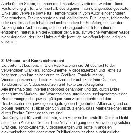
/verknüpften Seiten, die nach der Linksetzung verändert wurden. Diese
Feststellung gilt für alle innerhalb des eigenen Internetangebotes gesetzten
Links und Verweise sowie für Fremdeinträge in vom Autor eingerichteten
Gästebüchern, Diskussionsforen und Mailinglisten. Für illegale, fehlerhafte
oder unvollständige Inhalte und insbesondere für Schäden, die aus der
Nutzung oder Nichtnutzung solcherart dargebotener Informationen
entstehen, haftet allein der Anbieter der Seite, auf welche verwiesen wurde,
nicht derjenige, der über Links auf die jeweilige Veröffentlichung lediglich
verweist.
3. Urheber- und Kennzeichenrecht
Der Autor ist bestrebt, in allen Publikationen die Urheberrechte der
verwendeten Grafiken, Tondokumente, Videosequenzen und Texte zu
beachten, von ihm selbst erstellte Grafiken, Tondokumente,
Videosequenzen und Texte zu nutzen oder auf lizenzfreie Grafiken,
Tondokumente, Videosequenzen und Texte zurückzugreifen.
Alle innerhalb des Internetangebotes genannten und ggf. durch Dritte
geschützten Marken- und Warenzeichen unterliegen uneingeschränkt den
Bestimmungen des jeweils gültigen Kennzeichenrechts und den
Besitzrechten der jeweiligen eingetragenen Eigentümer. Allein aufgrund der
bloßen Nennung ist nicht der Schluss zu ziehen, dass Markenzeichen nicht
durch Rechte Dritter geschützt sind!
Das Copyright für veröffentlichte, vom Autor selbst erstellte Objekte bleibt
allein beim Autor der Seiten. Eine Vervielfältigung oder Verwendung solcher
Grafiken, Tondokumente, Videosequenzen und Texte in anderen
elektronischen oder gedruckten Publikationen ist ohne ausdrückliche