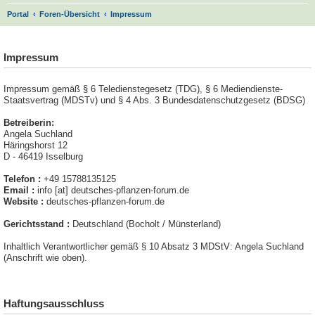
S
Portal
Foren-Übersicht
Impressum
u
.
c
Impressum
h
e
Impressum gemäß § 6 Teledienstegesetz (TDG), § 6 Mediendienste-
Staatsvertrag (MDSTv) und § 4 Abs. 3 Bundesdatenschutzgesetz (BDSG)
Betreiberin:
Angela Suchland
Häringshorst 12
D - 46419 Isselburg
Telefon :
+49 15788135125
Email :
info [at] deutsches-pflanzen-forum.de
Website :
deutsches-pflanzen-forum.de
Gerichtsstand :
Deutschland (Bocholt / Münsterland)
Inhaltlich Verantwortlicher gemäß § 10 Absatz 3 MDStV: Angela Suchland
(Anschrift wie oben).
Haftungsausschluss