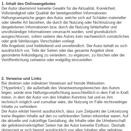
1. Inhalt des Onlineangebotes
Der Autor übernimmt keinerlei Gewähr für die Aktualität, Korrektheit,
Vollständigkeit oder Qualität der bereitgestellten Informationen.
Haftungsansprüche gegen den Autor, welche sich auf Schäden materieller
oder ideeller Art beziehen, die durch die Nutzung oder Nichtnutzung der
dargebotenen Informationen bzw. durch die Nutzung fehlerhafter und
unvollständiger Informationen verursacht wurden, sind grundsätzlich
ausgeschlossen, sofern seitens des Autors kein nachweislich vorsätzliches
oder grob fahrlässiges Verschulden vorliegt.
Alle Angebote sind freibleibend und unverbindlich. Der Autor behält es sich
ausdrücklich vor, Teile der Seiten oder das gesamte Angebot ohne
gesonderte Ankündigung zu verändern, zu ergänzen, zu löschen oder die
Veröffentlichung zeitweise oder endgültig einzustellen.
2. Verweise und Links
Bei direkten oder indirekten Verweisen auf fremde Webseiten
("Hyperlinks"), die außerhalb des Verantwortungsbereiches des Autors
liegen, würde eine Haftungsverpflichtung ausschließlich in dem Fall in Kraft
treten, in dem der Autor von den Inhalten Kenntnis hat und es ihm
technisch möglich und zumutbar wäre, die Nutzung im Falle rechtswidriger
Inhalte zu verhindern.
Der Autor erklärt hiermit ausdrücklich, dass zum Zeitpunkt der Linksetzung
keine illegalen Inhalte auf den zu verlinkenden Seiten erkennbar waren. Auf
die aktuelle und zukünftige Gestaltung, die Inhalte oder die Urheberschaft
der gelinkten/verknüpften Seiten hat der Autor keinerlei Einfluss. Deshalb
distanziert er sich hiermit ausdrücklich von allen Inhalten aller gelinkten