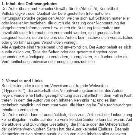
1. Inhalt des Onlineangebotes
Der Autor übernimmt keinerlei Gewähr für die Aktualität, Korrektheit,
Vollständigkeit oder Qualität der bereitgestellten Informationen.
Haftungsansprüche gegen den Autor, welche sich auf Schäden materieller
oder ideeller Art beziehen, die durch die Nutzung oder Nichtnutzung der
dargebotenen Informationen bzw. durch die Nutzung fehlerhafter und
unvollständiger Informationen verursacht wurden, sind grundsätzlich
ausgeschlossen, sofern seitens des Autors kein nachweislich vorsätzliches
oder grob fahrlässiges Verschulden vorliegt.
Alle Angebote sind freibleibend und unverbindlich. Der Autor behält es sich
ausdrücklich vor, Teile der Seiten oder das gesamte Angebot ohne
gesonderte Ankündigung zu verändern, zu ergänzen, zu löschen oder die
Veröffentlichung zeitweise oder endgültig einzustellen.
2. Verweise und Links
Bei direkten oder indirekten Verweisen auf fremde Webseiten
("Hyperlinks"), die außerhalb des Verantwortungsbereiches des Autors
liegen, würde eine Haftungsverpflichtung ausschließlich in dem Fall in Kraft
treten, in dem der Autor von den Inhalten Kenntnis hat und es ihm
technisch möglich und zumutbar wäre, die Nutzung im Falle rechtswidriger
Inhalte zu verhindern.
Der Autor erklärt hiermit ausdrücklich, dass zum Zeitpunkt der Linksetzung
keine illegalen Inhalte auf den zu verlinkenden Seiten erkennbar waren. Auf
die aktuelle und zukünftige Gestaltung, die Inhalte oder die Urheberschaft
der gelinkten/verknüpften Seiten hat der Autor keinerlei Einfluss. Deshalb
distanziert er sich hiermit ausdrücklich von allen Inhalten aller gelinkten