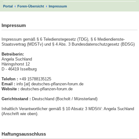
S
Portal
Foren-Übersicht
Impressum
u
.
c
Impressum
h
e
Impressum gemäß § 6 Teledienstegesetz (TDG), § 6 Mediendienste-
Staatsvertrag (MDSTv) und § 4 Abs. 3 Bundesdatenschutzgesetz (BDSG)
Betreiberin:
Angela Suchland
Häringshorst 12
D - 46419 Isselburg
Telefon :
+49 15788135125
Email :
info [at] deutsches-pflanzen-forum.de
Website :
deutsches-pflanzen-forum.de
Gerichtsstand :
Deutschland (Bocholt / Münsterland)
Inhaltlich Verantwortlicher gemäß § 10 Absatz 3 MDStV: Angela Suchland
(Anschrift wie oben).
Haftungsausschluss