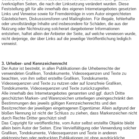
/verknüpften Seiten, die nach der Linksetzung verändert wurden. Diese
Feststellung gilt für alle innerhalb des eigenen Internetangebotes gesetzten
Links und Verweise sowie für Fremdeinträge in vom Autor eingerichteten
Gästebüchern, Diskussionsforen und Mailinglisten. Für illegale, fehlerhafte
oder unvollständige Inhalte und insbesondere für Schäden, die aus der
Nutzung oder Nichtnutzung solcherart dargebotener Informationen
entstehen, haftet allein der Anbieter der Seite, auf welche verwiesen wurde,
nicht derjenige, der über Links auf die jeweilige Veröffentlichung lediglich
verweist.
3. Urheber- und Kennzeichenrecht
Der Autor ist bestrebt, in allen Publikationen die Urheberrechte der
verwendeten Grafiken, Tondokumente, Videosequenzen und Texte zu
beachten, von ihm selbst erstellte Grafiken, Tondokumente,
Videosequenzen und Texte zu nutzen oder auf lizenzfreie Grafiken,
Tondokumente, Videosequenzen und Texte zurückzugreifen.
Alle innerhalb des Internetangebotes genannten und ggf. durch Dritte
geschützten Marken- und Warenzeichen unterliegen uneingeschränkt den
Bestimmungen des jeweils gültigen Kennzeichenrechts und den
Besitzrechten der jeweiligen eingetragenen Eigentümer. Allein aufgrund der
bloßen Nennung ist nicht der Schluss zu ziehen, dass Markenzeichen nicht
durch Rechte Dritter geschützt sind!
Das Copyright für veröffentlichte, vom Autor selbst erstellte Objekte bleibt
allein beim Autor der Seiten. Eine Vervielfältigung oder Verwendung solcher
Grafiken, Tondokumente, Videosequenzen und Texte in anderen
elektronischen oder gedruckten Publikationen ist ohne ausdrückliche