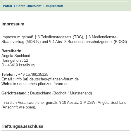
S
Portal
Foren-Übersicht
Impressum
u
.
c
Impressum
h
e
Impressum gemäß § 6 Teledienstegesetz (TDG), § 6 Mediendienste-
Staatsvertrag (MDSTv) und § 4 Abs. 3 Bundesdatenschutzgesetz (BDSG)
Betreiberin:
Angela Suchland
Häringshorst 12
D - 46419 Isselburg
Telefon :
+49 15788135125
Email :
info [at] deutsches-pflanzen-forum.de
Website :
deutsches-pflanzen-forum.de
Gerichtsstand :
Deutschland (Bocholt / Münsterland)
Inhaltlich Verantwortlicher gemäß § 10 Absatz 3 MDStV: Angela Suchland
(Anschrift wie oben).
Haftungsausschluss