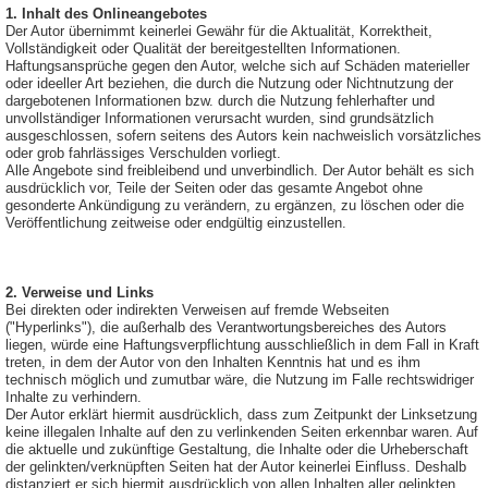
1. Inhalt des Onlineangebotes
Der Autor übernimmt keinerlei Gewähr für die Aktualität, Korrektheit,
Vollständigkeit oder Qualität der bereitgestellten Informationen.
Haftungsansprüche gegen den Autor, welche sich auf Schäden materieller
oder ideeller Art beziehen, die durch die Nutzung oder Nichtnutzung der
dargebotenen Informationen bzw. durch die Nutzung fehlerhafter und
unvollständiger Informationen verursacht wurden, sind grundsätzlich
ausgeschlossen, sofern seitens des Autors kein nachweislich vorsätzliches
oder grob fahrlässiges Verschulden vorliegt.
Alle Angebote sind freibleibend und unverbindlich. Der Autor behält es sich
ausdrücklich vor, Teile der Seiten oder das gesamte Angebot ohne
gesonderte Ankündigung zu verändern, zu ergänzen, zu löschen oder die
Veröffentlichung zeitweise oder endgültig einzustellen.
2. Verweise und Links
Bei direkten oder indirekten Verweisen auf fremde Webseiten
("Hyperlinks"), die außerhalb des Verantwortungsbereiches des Autors
liegen, würde eine Haftungsverpflichtung ausschließlich in dem Fall in Kraft
treten, in dem der Autor von den Inhalten Kenntnis hat und es ihm
technisch möglich und zumutbar wäre, die Nutzung im Falle rechtswidriger
Inhalte zu verhindern.
Der Autor erklärt hiermit ausdrücklich, dass zum Zeitpunkt der Linksetzung
keine illegalen Inhalte auf den zu verlinkenden Seiten erkennbar waren. Auf
die aktuelle und zukünftige Gestaltung, die Inhalte oder die Urheberschaft
der gelinkten/verknüpften Seiten hat der Autor keinerlei Einfluss. Deshalb
distanziert er sich hiermit ausdrücklich von allen Inhalten aller gelinkten