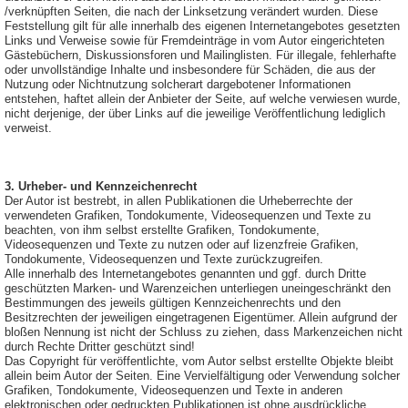
/verknüpften Seiten, die nach der Linksetzung verändert wurden. Diese
Feststellung gilt für alle innerhalb des eigenen Internetangebotes gesetzten
Links und Verweise sowie für Fremdeinträge in vom Autor eingerichteten
Gästebüchern, Diskussionsforen und Mailinglisten. Für illegale, fehlerhafte
oder unvollständige Inhalte und insbesondere für Schäden, die aus der
Nutzung oder Nichtnutzung solcherart dargebotener Informationen
entstehen, haftet allein der Anbieter der Seite, auf welche verwiesen wurde,
nicht derjenige, der über Links auf die jeweilige Veröffentlichung lediglich
verweist.
3. Urheber- und Kennzeichenrecht
Der Autor ist bestrebt, in allen Publikationen die Urheberrechte der
verwendeten Grafiken, Tondokumente, Videosequenzen und Texte zu
beachten, von ihm selbst erstellte Grafiken, Tondokumente,
Videosequenzen und Texte zu nutzen oder auf lizenzfreie Grafiken,
Tondokumente, Videosequenzen und Texte zurückzugreifen.
Alle innerhalb des Internetangebotes genannten und ggf. durch Dritte
geschützten Marken- und Warenzeichen unterliegen uneingeschränkt den
Bestimmungen des jeweils gültigen Kennzeichenrechts und den
Besitzrechten der jeweiligen eingetragenen Eigentümer. Allein aufgrund der
bloßen Nennung ist nicht der Schluss zu ziehen, dass Markenzeichen nicht
durch Rechte Dritter geschützt sind!
Das Copyright für veröffentlichte, vom Autor selbst erstellte Objekte bleibt
allein beim Autor der Seiten. Eine Vervielfältigung oder Verwendung solcher
Grafiken, Tondokumente, Videosequenzen und Texte in anderen
elektronischen oder gedruckten Publikationen ist ohne ausdrückliche