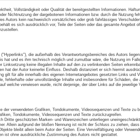
rektheit, Vollständigkeit oder Qualität der bereitgestellten Informationen. H
g oder Nichtnutzung der dargebotenen Informationen bzw. durch die Nutzung feh
es Autors kein nachweislich vorsätzliches oder grob fahrlässiges Verschulden 
r behält es sich ausdrücklich vor, Teile der Seiten oder das gesamte Angebot
nzustellen.
 ("Hyperlinks"), die außerhalb des Verantwortungsbereiches des Autors liegen
tnis hat und es ihm technisch möglich und zumutbar wäre, die Nutzung im Falle
er Linksetzung keine illegalen Inhalte auf den zu verlinkenden Seiten erkennba
n hat der Autor keinerlei Einfluss. Deshalb distanziert er sich hiermit ausdrüc
g gilt für alle innerhalb des eigenen Internetangebotes gesetzten Links und 
le, fehlerhafte oder unvollständige Inhalte und insbesondere für Schäden, di
 auf welche verwiesen wurde, nicht derjenige, der über Links auf die jeweilige V
echte der verwendeten Grafiken, Tondokumente, Videosequenzen und Texte zu b
rafiken, Tondokumente, Videosequenzen und Texte zurückzugreifen.
urch Dritte geschützten Marken- und Warenzeichen unterliegen uneingeschrän
er. Allein aufgrund der bloßen Nennung ist nicht der Schluss zu ziehen, dass
e Objekte bleibt allein beim Autor der Seiten. Eine Vervielfältigung oder Ve
en ist ohne ausdrückliche Zustimmung des Autors nicht gestattet.