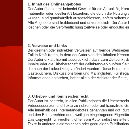
1. Inhalt des Onlineangebotes
Der Autor übernimmt keinerlei Gewähr für die Aktualität, Kor
materieller oder ideeller Art beziehen, die durch die Nutzun
wurden, sind grundsätzlich ausgeschlossen, sofern seitens d
Alle Angebote sind freibleibend und unverbindlich. Der Auto
löschen oder die Veröffentlichung zeitweise oder endgültig ei
2. Verweise und Links
Bei direkten oder indirekten Verweisen auf fremde Webseiten
Fall in Kraft treten, in dem der Autor von den Inhalten Kenn
Der Autor erklärt hiermit ausdrücklich, dass zum Zeitpunkt d
Inhalte oder die Urheberschaft der gelinkten/verknüpften Seite
die nach der Linksetzung verändert wurden. Diese Feststellun
Gästebüchern, Diskussionsforen und Mailinglisten. Für illega
Informationen entstehen, haftet allein der Anbieter der Seite,
3. Urheber- und Kennzeichenrecht
Der Autor ist bestrebt, in allen Publikationen die Urheberr
Videosequenzen und Texte zu nutzen oder auf lizenzfreie G
Alle innerhalb des Internetangebotes genannten und ggf. d
und den Besitzrechten der jeweiligen eingetragenen Eigentüm
Das Copyright für veröffentlichte, vom Autor selbst erstellt
Texte in anderen elektronischen oder gedruckten Publikation