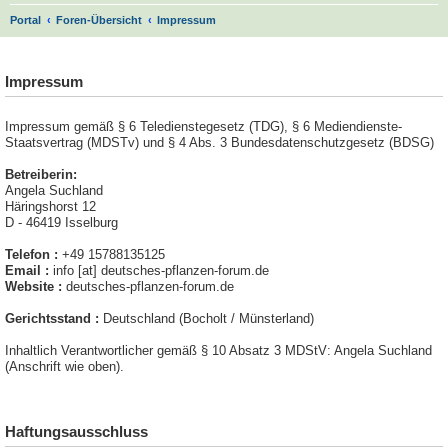
S
Portal
Foren-Übersicht
Impressum
u
.
c
Impressum
h
e
Impressum gemäß § 6 Teledienstegesetz (TDG), § 6 Mediendienste-
Staatsvertrag (MDSTv) und § 4 Abs. 3 Bundesdatenschutzgesetz (BDSG)
Betreiberin:
Angela Suchland
Häringshorst 12
D - 46419 Isselburg
Telefon :
+49 15788135125
Email :
info [at] deutsches-pflanzen-forum.de
Website :
deutsches-pflanzen-forum.de
Gerichtsstand :
Deutschland (Bocholt / Münsterland)
Inhaltlich Verantwortlicher gemäß § 10 Absatz 3 MDStV: Angela Suchland
(Anschrift wie oben).
Haftungsausschluss