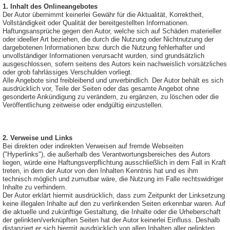
1. Inhalt des Onlineangebotes
Der Autor übernimmt keinerlei Gewähr für die Aktualität, Korrektheit,
Vollständigkeit oder Qualität der bereitgestellten Informationen.
Haftungsansprüche gegen den Autor, welche sich auf Schäden materieller
oder ideeller Art beziehen, die durch die Nutzung oder Nichtnutzung der
dargebotenen Informationen bzw. durch die Nutzung fehlerhafter und
unvollständiger Informationen verursacht wurden, sind grundsätzlich
ausgeschlossen, sofern seitens des Autors kein nachweislich vorsätzliches
oder grob fahrlässiges Verschulden vorliegt.
Alle Angebote sind freibleibend und unverbindlich. Der Autor behält es sich
ausdrücklich vor, Teile der Seiten oder das gesamte Angebot ohne
gesonderte Ankündigung zu verändern, zu ergänzen, zu löschen oder die
Veröffentlichung zeitweise oder endgültig einzustellen.
2. Verweise und Links
Bei direkten oder indirekten Verweisen auf fremde Webseiten
("Hyperlinks"), die außerhalb des Verantwortungsbereiches des Autors
liegen, würde eine Haftungsverpflichtung ausschließlich in dem Fall in Kraft
treten, in dem der Autor von den Inhalten Kenntnis hat und es ihm
technisch möglich und zumutbar wäre, die Nutzung im Falle rechtswidriger
Inhalte zu verhindern.
Der Autor erklärt hiermit ausdrücklich, dass zum Zeitpunkt der Linksetzung
keine illegalen Inhalte auf den zu verlinkenden Seiten erkennbar waren. Auf
die aktuelle und zukünftige Gestaltung, die Inhalte oder die Urheberschaft
der gelinkten/verknüpften Seiten hat der Autor keinerlei Einfluss. Deshalb
distanziert er sich hiermit ausdrücklich von allen Inhalten aller gelinkten