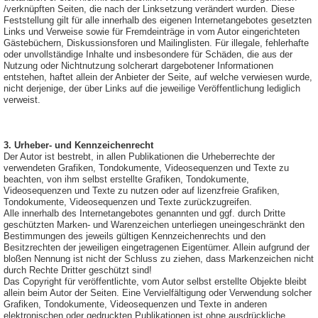
/verknüpften Seiten, die nach der Linksetzung verändert wurden. Diese
Feststellung gilt für alle innerhalb des eigenen Internetangebotes gesetzten
Links und Verweise sowie für Fremdeinträge in vom Autor eingerichteten
Gästebüchern, Diskussionsforen und Mailinglisten. Für illegale, fehlerhafte
oder unvollständige Inhalte und insbesondere für Schäden, die aus der
Nutzung oder Nichtnutzung solcherart dargebotener Informationen
entstehen, haftet allein der Anbieter der Seite, auf welche verwiesen wurde,
nicht derjenige, der über Links auf die jeweilige Veröffentlichung lediglich
verweist.
3. Urheber- und Kennzeichenrecht
Der Autor ist bestrebt, in allen Publikationen die Urheberrechte der
verwendeten Grafiken, Tondokumente, Videosequenzen und Texte zu
beachten, von ihm selbst erstellte Grafiken, Tondokumente,
Videosequenzen und Texte zu nutzen oder auf lizenzfreie Grafiken,
Tondokumente, Videosequenzen und Texte zurückzugreifen.
Alle innerhalb des Internetangebotes genannten und ggf. durch Dritte
geschützten Marken- und Warenzeichen unterliegen uneingeschränkt den
Bestimmungen des jeweils gültigen Kennzeichenrechts und den
Besitzrechten der jeweiligen eingetragenen Eigentümer. Allein aufgrund der
bloßen Nennung ist nicht der Schluss zu ziehen, dass Markenzeichen nicht
durch Rechte Dritter geschützt sind!
Das Copyright für veröffentlichte, vom Autor selbst erstellte Objekte bleibt
allein beim Autor der Seiten. Eine Vervielfältigung oder Verwendung solcher
Grafiken, Tondokumente, Videosequenzen und Texte in anderen
elektronischen oder gedruckten Publikationen ist ohne ausdrückliche