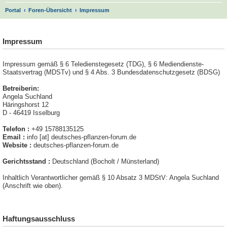
S
Portal
Foren-Übersicht
Impressum
u
.
c
Impressum
h
e
Impressum gemäß § 6 Teledienstegesetz (TDG), § 6 Mediendienste-
Staatsvertrag (MDSTv) und § 4 Abs. 3 Bundesdatenschutzgesetz (BDSG)
Betreiberin:
Angela Suchland
Häringshorst 12
D - 46419 Isselburg
Telefon :
+49 15788135125
Email :
info [at] deutsches-pflanzen-forum.de
Website :
deutsches-pflanzen-forum.de
Gerichtsstand :
Deutschland (Bocholt / Münsterland)
Inhaltlich Verantwortlicher gemäß § 10 Absatz 3 MDStV: Angela Suchland
(Anschrift wie oben).
Haftungsausschluss