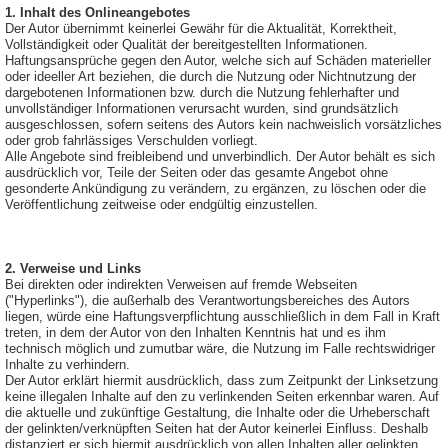
1. Inhalt des Onlineangebotes
Der Autor übernimmt keinerlei Gewähr für die Aktualität, Korrektheit,
Vollständigkeit oder Qualität der bereitgestellten Informationen.
Haftungsansprüche gegen den Autor, welche sich auf Schäden materieller
oder ideeller Art beziehen, die durch die Nutzung oder Nichtnutzung der
dargebotenen Informationen bzw. durch die Nutzung fehlerhafter und
unvollständiger Informationen verursacht wurden, sind grundsätzlich
ausgeschlossen, sofern seitens des Autors kein nachweislich vorsätzliches
oder grob fahrlässiges Verschulden vorliegt.
Alle Angebote sind freibleibend und unverbindlich. Der Autor behält es sich
ausdrücklich vor, Teile der Seiten oder das gesamte Angebot ohne
gesonderte Ankündigung zu verändern, zu ergänzen, zu löschen oder die
Veröffentlichung zeitweise oder endgültig einzustellen.
2. Verweise und Links
Bei direkten oder indirekten Verweisen auf fremde Webseiten
("Hyperlinks"), die außerhalb des Verantwortungsbereiches des Autors
liegen, würde eine Haftungsverpflichtung ausschließlich in dem Fall in Kraft
treten, in dem der Autor von den Inhalten Kenntnis hat und es ihm
technisch möglich und zumutbar wäre, die Nutzung im Falle rechtswidriger
Inhalte zu verhindern.
Der Autor erklärt hiermit ausdrücklich, dass zum Zeitpunkt der Linksetzung
keine illegalen Inhalte auf den zu verlinkenden Seiten erkennbar waren. Auf
die aktuelle und zukünftige Gestaltung, die Inhalte oder die Urheberschaft
der gelinkten/verknüpften Seiten hat der Autor keinerlei Einfluss. Deshalb
distanziert er sich hiermit ausdrücklich von allen Inhalten aller gelinkten