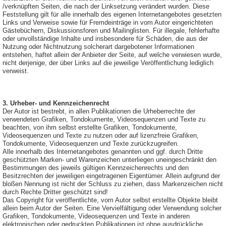
/verknüpften Seiten, die nach der Linksetzung verändert wurden. Diese
Feststellung gilt für alle innerhalb des eigenen Internetangebotes gesetzten
Links und Verweise sowie für Fremdeinträge in vom Autor eingerichteten
Gästebüchern, Diskussionsforen und Mailinglisten. Für illegale, fehlerhafte
oder unvollständige Inhalte und insbesondere für Schäden, die aus der
Nutzung oder Nichtnutzung solcherart dargebotener Informationen
entstehen, haftet allein der Anbieter der Seite, auf welche verwiesen wurde,
nicht derjenige, der über Links auf die jeweilige Veröffentlichung lediglich
verweist.
3. Urheber- und Kennzeichenrecht
Der Autor ist bestrebt, in allen Publikationen die Urheberrechte der
verwendeten Grafiken, Tondokumente, Videosequenzen und Texte zu
beachten, von ihm selbst erstellte Grafiken, Tondokumente,
Videosequenzen und Texte zu nutzen oder auf lizenzfreie Grafiken,
Tondokumente, Videosequenzen und Texte zurückzugreifen.
Alle innerhalb des Internetangebotes genannten und ggf. durch Dritte
geschützten Marken- und Warenzeichen unterliegen uneingeschränkt den
Bestimmungen des jeweils gültigen Kennzeichenrechts und den
Besitzrechten der jeweiligen eingetragenen Eigentümer. Allein aufgrund der
bloßen Nennung ist nicht der Schluss zu ziehen, dass Markenzeichen nicht
durch Rechte Dritter geschützt sind!
Das Copyright für veröffentlichte, vom Autor selbst erstellte Objekte bleibt
allein beim Autor der Seiten. Eine Vervielfältigung oder Verwendung solcher
Grafiken, Tondokumente, Videosequenzen und Texte in anderen
elektronischen oder gedruckten Publikationen ist ohne ausdrückliche