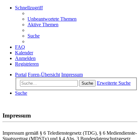
Schnellzugriff
Unbeantwortete Themen
Aktive Themen
Suche
FAQ
Kalender
Anmelden
Registrieren
Portal
Foren-Übersicht
Impressum
Erweiterte Suche
Suche
Suche
.
Impressum
Impressum gemäß § 6 Teledienstegesetz (TDG), § 6 Mediendienste-
Staatsvertrag (MDSTv) und § 4 Abs. 3 Bundesdatenschutzgesetz