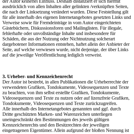
der Autor keinerlei Einfluss. Deshalb distanziert er sich hiermit
ausdrücklich von allen Inhalten aller gelinkten /verknüpften Seiten,
die nach der Linksetzung verändert wurden. Diese Feststellung gilt
für alle innerhalb des eigenen Internetangebotes gesetzten Links und
Verweise sowie für Fremdeinträge in vom Autor eingerichteten
Gästebüchern, Diskussionsforen und Mailinglisten. Für illegale,
fehlerhafte oder unvollständige Inhalte und insbesondere für
Schäden, die aus der Nutzung oder Nichtnutzung solcherart
dargebotener Informationen entstehen, haftet allein der Anbieter der
Seite, auf welche verwiesen wurde, nicht derjenige, der über Links
auf die jeweilige Veröffentlichung lediglich verweist.
3. Urheber- und Kennzeichenrecht
Der Autor ist bestrebt, in allen Publikationen die Urheberrechte der
verwendeten Grafiken, Tondokumente, Videosequenzen und Texte
zu beachten, von ihm selbst erstellte Grafiken, Tondokumente,
Videosequenzen und Texte zu nutzen oder auf lizenzfreie Grafiken,
Tondokumente, Videosequenzen und Texte zurückzugreifen.
Alle innerhalb des Internetangebotes genannten und ggf. durch
Dritte geschützten Marken- und Warenzeichen unterliegen
uneingeschränkt den Bestimmungen des jeweils gültigen
Kennzeichenrechts und den Besitzrechten der jeweiligen
eingetragenen Eigentümer. Allein aufgrund der bloßen Nennung ist