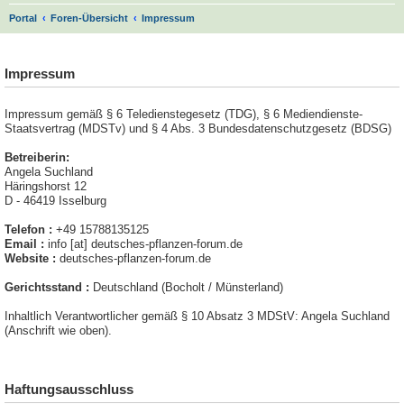
S
Portal
Foren-Übersicht
Impressum
u
.
c
Impressum
h
e
Impressum gemäß § 6 Teledienstegesetz (TDG), § 6 Mediendienste-
Staatsvertrag (MDSTv) und § 4 Abs. 3 Bundesdatenschutzgesetz (BDSG)
Betreiberin:
Angela Suchland
Häringshorst 12
D - 46419 Isselburg
Telefon :
+49 15788135125
Email :
info [at] deutsches-pflanzen-forum.de
Website :
deutsches-pflanzen-forum.de
Gerichtsstand :
Deutschland (Bocholt / Münsterland)
Inhaltlich Verantwortlicher gemäß § 10 Absatz 3 MDStV: Angela Suchland
(Anschrift wie oben).
Haftungsausschluss