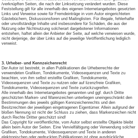
/verknüpften Seiten, die nach der Linksetzung verändert wurden. Diese
Feststellung gilt für alle innerhalb des eigenen Internetangebotes gesetzten
Links und Verweise sowie für Fremdeinträge in vom Autor eingerichteten
Gästebüchern, Diskussionsforen und Mailinglisten. Für illegale, fehlerhafte
oder unvollständige Inhalte und insbesondere für Schäden, die aus der
Nutzung oder Nichtnutzung solcherart dargebotener Informationen
entstehen, haftet allein der Anbieter der Seite, auf welche verwiesen wurde,
nicht derjenige, der über Links auf die jeweilige Veröffentlichung lediglich
verweist.
3. Urheber- und Kennzeichenrecht
Der Autor ist bestrebt, in allen Publikationen die Urheberrechte der
verwendeten Grafiken, Tondokumente, Videosequenzen und Texte zu
beachten, von ihm selbst erstellte Grafiken, Tondokumente,
Videosequenzen und Texte zu nutzen oder auf lizenzfreie Grafiken,
Tondokumente, Videosequenzen und Texte zurückzugreifen.
Alle innerhalb des Internetangebotes genannten und ggf. durch Dritte
geschützten Marken- und Warenzeichen unterliegen uneingeschränkt den
Bestimmungen des jeweils gültigen Kennzeichenrechts und den
Besitzrechten der jeweiligen eingetragenen Eigentümer. Allein aufgrund der
bloßen Nennung ist nicht der Schluss zu ziehen, dass Markenzeichen nicht
durch Rechte Dritter geschützt sind!
Das Copyright für veröffentlichte, vom Autor selbst erstellte Objekte bleibt
allein beim Autor der Seiten. Eine Vervielfältigung oder Verwendung solcher
Grafiken, Tondokumente, Videosequenzen und Texte in anderen
elektronischen oder gedruckten Publikationen ist ohne ausdrückliche