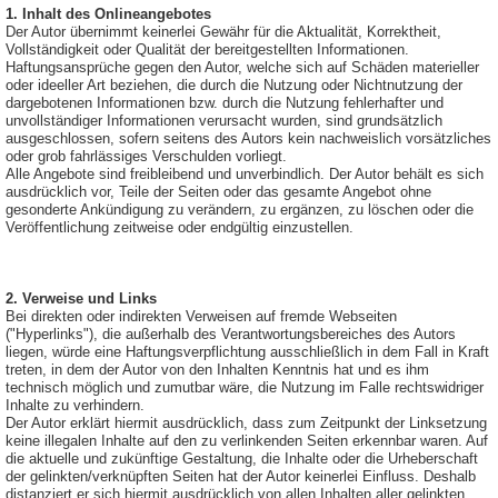
1. Inhalt des Onlineangebotes
Der Autor übernimmt keinerlei Gewähr für die Aktualität, Korrektheit,
Vollständigkeit oder Qualität der bereitgestellten Informationen.
Haftungsansprüche gegen den Autor, welche sich auf Schäden materieller
oder ideeller Art beziehen, die durch die Nutzung oder Nichtnutzung der
dargebotenen Informationen bzw. durch die Nutzung fehlerhafter und
unvollständiger Informationen verursacht wurden, sind grundsätzlich
ausgeschlossen, sofern seitens des Autors kein nachweislich vorsätzliches
oder grob fahrlässiges Verschulden vorliegt.
Alle Angebote sind freibleibend und unverbindlich. Der Autor behält es sich
ausdrücklich vor, Teile der Seiten oder das gesamte Angebot ohne
gesonderte Ankündigung zu verändern, zu ergänzen, zu löschen oder die
Veröffentlichung zeitweise oder endgültig einzustellen.
2. Verweise und Links
Bei direkten oder indirekten Verweisen auf fremde Webseiten
("Hyperlinks"), die außerhalb des Verantwortungsbereiches des Autors
liegen, würde eine Haftungsverpflichtung ausschließlich in dem Fall in Kraft
treten, in dem der Autor von den Inhalten Kenntnis hat und es ihm
technisch möglich und zumutbar wäre, die Nutzung im Falle rechtswidriger
Inhalte zu verhindern.
Der Autor erklärt hiermit ausdrücklich, dass zum Zeitpunkt der Linksetzung
keine illegalen Inhalte auf den zu verlinkenden Seiten erkennbar waren. Auf
die aktuelle und zukünftige Gestaltung, die Inhalte oder die Urheberschaft
der gelinkten/verknüpften Seiten hat der Autor keinerlei Einfluss. Deshalb
distanziert er sich hiermit ausdrücklich von allen Inhalten aller gelinkten