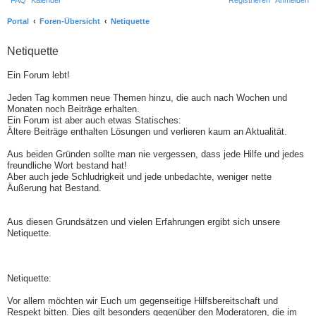
FAQ
Kalender
Registrieren
Anmelden
S
Portal
Foren-Übersicht
Netiquette
u
Netiquette
c
h
Ein Forum lebt!
e
Jeden Tag kommen neue Themen hinzu, die auch nach Wochen und
Monaten noch Beiträge erhalten.
Ein Forum ist aber auch etwas Statisches:
Ältere Beiträge enthalten Lösungen und verlieren kaum an Aktualität.
Aus beiden Gründen sollte man nie vergessen, dass jede Hilfe und jedes
freundliche Wort bestand hat!
Aber auch jede Schludrigkeit und jede unbedachte, weniger nette
Äußerung hat Bestand.
Aus diesen Grundsätzen und vielen Erfahrungen ergibt sich unsere
Netiquette.
Netiquette:
Vor allem möchten wir Euch um gegenseitige Hilfsbereitschaft und
Respekt bitten. Dies gilt besonders gegenüber den Moderatoren, die im