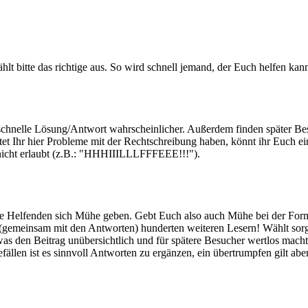
ählt bitte das richtige aus. So wird schnell jemand, der Euch helfen k
e schnelle Lösung/Antwort wahrscheinlicher. Außerdem finden später Be
lltet Ihr hier Probleme mit der Rechtschreibung haben, könnt ihr Euc
d nicht erlaubt (z.B.: "HHHIIILLLFFFEEE!!!").
die Helfenden sich Mühe geben. Gebt Euch also auch Mühe bei der For
gemeinsam mit den Antworten) hunderten weiteren Lesern! Wählt sorgsa
as den Beitrag unübersichtlich und für spätere Besucher wertlos mach
llen ist es sinnvoll Antworten zu ergänzen, ein übertrumpfen gilt aber