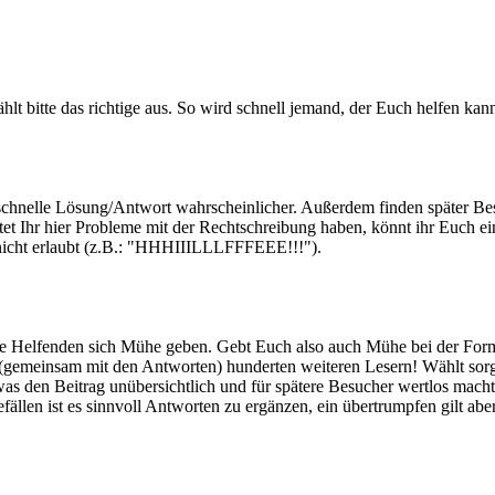
ählt bitte das richtige aus. So wird schnell jemand, der Euch helfen k
e schnelle Lösung/Antwort wahrscheinlicher. Außerdem finden später Be
lltet Ihr hier Probleme mit der Rechtschreibung haben, könnt ihr Euc
d nicht erlaubt (z.B.: "HHHIIILLLFFFEEE!!!").
die Helfenden sich Mühe geben. Gebt Euch also auch Mühe bei der For
gemeinsam mit den Antworten) hunderten weiteren Lesern! Wählt sorgsa
as den Beitrag unübersichtlich und für spätere Besucher wertlos mach
llen ist es sinnvoll Antworten zu ergänzen, ein übertrumpfen gilt aber