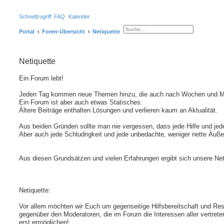
Schnellzugriff
FAQ
Kalender
Portal
Foren-Übersicht
Netiquette
S
E
u
r
c
w
h
e
e
i
Netiquette
t
e
r
t
Ein Forum lebt!
e
S
Jeden Tag kommen neue Themen hinzu, die auch nach Wochen und Mon
u
c
Ein Forum ist aber auch etwas Statisches:
h
Ältere Beiträge enthalten Lösungen und verlieren kaum an Aktualität.
e
Aus beiden Gründen sollte man nie vergessen, dass jede Hilfe und jed
Aber auch jede Schludrigkeit und jede unbedachte, weniger nette Äuß
Aus diesen Grundsätzen und vielen Erfahrungen ergibt sich unsere Net
Netiquette:
Vor allem möchten wir Euch um gegenseitige Hilfsbereitschaft und Resp
gegenüber den Moderatoren, die im Forum die Interessen aller vertrete
erst ermöglichen!