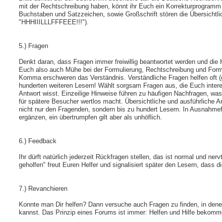
mit der Rechtschreibung haben, könnt ihr Euch ein Korrekturprogramm
Buchstaben und Satzzeichen, sowie Großschrift stören die Übersichtlich
"HHHIIILLLFFFEEE!!!").
5.) Fragen
Denkt daran, dass Fragen immer freiwillig beantwortet werden und di
Euch also auch Mühe bei der Formulierung, Rechtschreibung und Form
Komma erschweren das Verständnis. Verständliche Fragen helfen oft 
hunderten weiteren Lesern! Wählt sorgsam Fragen aus, die Euch interes
Antwort wisst. Einzeilige Hinweise führen zu häufigen Nachfragen, was
für spätere Besucher wertlos macht. Übersichtliche und ausführliche 
nicht nur den Fragenden, sondern bis zu hundert Lesern. In Ausnahmefä
ergänzen, ein übertrumpfen gilt aber als unhöflich.
6.) Feedback
Ihr dürft natürlich jederzeit Rückfragen stellen, das ist normal und ne
geholfen" freut Euren Helfer und signalisiert später den Lesern, dass di
7.) Revanchieren
Konnte man Dir helfen? Dann versuche auch Fragen zu finden, in dene
kannst. Das Prinzip eines Forums ist immer: Helfen und Hilfe bekomm