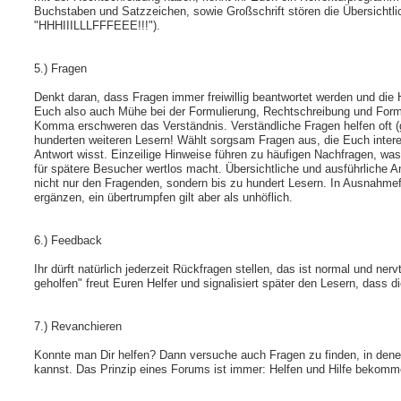
Buchstaben und Satzzeichen, sowie Großschrift stören die Übersichtlich
"HHHIIILLLFFFEEE!!!").
5.) Fragen
Denkt daran, dass Fragen immer freiwillig beantwortet werden und di
Euch also auch Mühe bei der Formulierung, Rechtschreibung und Form
Komma erschweren das Verständnis. Verständliche Fragen helfen oft 
hunderten weiteren Lesern! Wählt sorgsam Fragen aus, die Euch interes
Antwort wisst. Einzeilige Hinweise führen zu häufigen Nachfragen, was
für spätere Besucher wertlos macht. Übersichtliche und ausführliche 
nicht nur den Fragenden, sondern bis zu hundert Lesern. In Ausnahmefä
ergänzen, ein übertrumpfen gilt aber als unhöflich.
6.) Feedback
Ihr dürft natürlich jederzeit Rückfragen stellen, das ist normal und ne
geholfen" freut Euren Helfer und signalisiert später den Lesern, dass di
7.) Revanchieren
Konnte man Dir helfen? Dann versuche auch Fragen zu finden, in dene
kannst. Das Prinzip eines Forums ist immer: Helfen und Hilfe bekomm