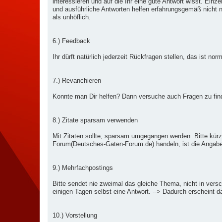
interessieren und auf die Ihr eine gute Antwort wisst. Ein
und ausführliche Antworten helfen erfahrungsgemäß nicht n
als unhöflich.
6.) Feedback
Ihr dürft natürlich jederzeit Rückfragen stellen, das ist n
7.) Revanchieren
Konnte man Dir helfen? Dann versuche auch Fragen zu find
8.) Zitate sparsam verwenden
Mit Zitaten sollte, sparsam umgegangen werden. Bitte kürzt
Forum(Deutsches-Gaten-Forum.de) handeln, ist die Angabe d
9.) Mehrfachpostings
Bitte sendet nie zweimal das gleiche Thema, nicht in vers
einigen Tagen selbst eine Antwort. --> Dadurch erscheint
10.) Vorstellung