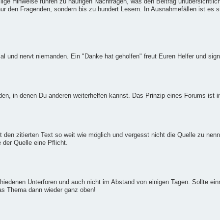
zeilige Hinweise führen zu häufigen Nachfragen, was den Beitrag unübersichtli
ur den Fragenden, sondern bis zu hundert Lesern. In Ausnahmefällen ist es si
ormal und nervt niemanden. Ein "Danke hat geholfen" freut Euren Helfer und sign
en, in denen Du anderen weiterhelfen kannst. Das Prinzip eines Forums ist
 den zitierten Text so weit wie möglich und vergesst nicht die Quelle zu nenn
er Quelle eine Pflicht.
chiedenen Unterforen und auch nicht im Abstand von einigen Tagen. Sollte ei
 das Thema dann wieder ganz oben!