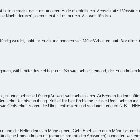
st bitte niemals, dass am anderen Ende ebenfalls ein Mensch sitzt! Vorwürfe 
ine Nacht darüber", denn meist ist es nur ein Missverständnis.
 fündig werdet, habt ihr Euch und anderen viel Mühe/Arbeit erspart. Vor allem i
egorien, wählt bitte das richtige aus. So wird schnell jemand, der Euch helfe
bt, ist eine schnelle Lösung/Antwort wahrscheinlicher. Außerdem finden spät
 Deutsche-Rechtschreibung. Solltet Ihr hier Probleme mit der Rechtschreibun
e Großschrift stören die Übersichtlichkeit und sind nicht erlaubt (z.B.: "HH
rden und die Helfenden sich Mühe geben. Gebt Euch also auch Mühe bei der 
ndliche Fragen helfen oft (gemeinsam mit den Antworten) hunderten weitere