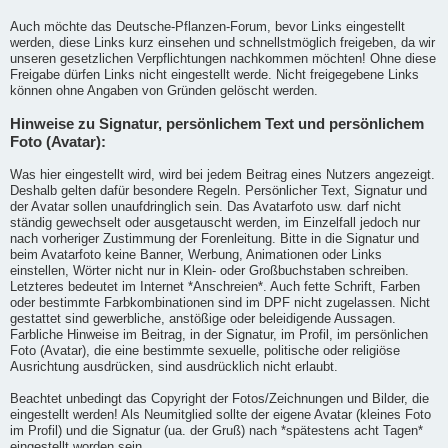
Auch möchte das Deutsche-Pflanzen-Forum, bevor Links eingestellt
werden, diese Links kurz einsehen und schnellstmöglich freigeben, da wir
unseren gesetzlichen Verpflichtungen nachkommen möchten! Ohne diese
Freigabe dürfen Links nicht eingestellt werde. Nicht freigegebene Links
können ohne Angaben von Gründen gelöscht werden.
Hinweise zu Signatur, persönlichem Text und persönlichem
Foto (Avatar):
Was hier eingestellt wird, wird bei jedem Beitrag eines Nutzers angezeigt.
Deshalb gelten dafür besondere Regeln. Persönlicher Text, Signatur und
der Avatar sollen unaufdringlich sein. Das Avatarfoto usw. darf nicht
ständig gewechselt oder ausgetauscht werden, im Einzelfall jedoch nur
nach vorheriger Zustimmung der Forenleitung. Bitte in die Signatur und
beim Avatarfoto keine Banner, Werbung, Animationen oder Links
einstellen, Wörter nicht nur in Klein- oder Großbuchstaben schreiben.
Letzteres bedeutet im Internet *Anschreien*. Auch fette Schrift, Farben
oder bestimmte Farbkombinationen sind im DPF nicht zugelassen. Nicht
gestattet sind gewerbliche, anstößige oder beleidigende Aussagen.
Farbliche Hinweise im Beitrag, in der Signatur, im Profil, im persönlichen
Foto (Avatar), die eine bestimmte sexuelle, politische oder religiöse
Ausrichtung ausdrücken, sind ausdrücklich nicht erlaubt.
Beachtet unbedingt das Copyright der Fotos/Zeichnungen und Bilder, die
eingestellt werden! Als Neumitglied sollte der eigene Avatar (kleines Foto
im Profil) und die Signatur (ua. der Gruß) nach *spätestens acht Tagen*
eingestellt worden sein.