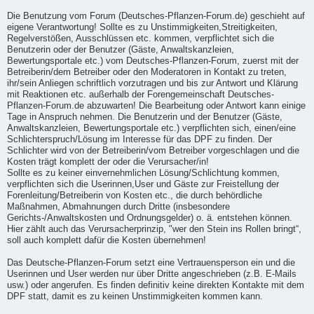
Die Benutzung vom Forum (Deutsches-Pflanzen-Forum.de) geschieht auf
eigene Verantwortung! Sollte es zu Unstimmigkeiten,Streitigkeiten,
Regelverstößen, Ausschlüssen etc. kommen, verpflichtet sich die
Benutzerin oder der Benutzer (Gäste, Anwaltskanzleien,
Bewertungsportale etc.) vom Deutsches-Pflanzen-Forum, zuerst mit der
Betreiberin/dem Betreiber oder den Moderatoren in Kontakt zu treten,
ihr/sein Anliegen schriftlich vorzutragen und bis zur Antwort und Klärung
mit Reaktionen etc. außerhalb der Forengemeinschaft Deutsches-
Pflanzen-Forum.de abzuwarten! Die Bearbeitung oder Antwort kann einige
Tage in Anspruch nehmen. Die Benutzerin und der Benutzer (Gäste,
Anwaltskanzleien, Bewertungsportale etc.) verpflichten sich, einen/eine
Schlichterspruch/Lösung im Interesse für das DPF zu finden. Der
Schlichter wird von der Betreiberin/vom Betreiber vorgeschlagen und die
Kosten trägt komplett der oder die Verursacher/in!
Sollte es zu keiner einvernehmlichen Lösung/Schlichtung kommen,
verpflichten sich die Userinnen,User und Gäste zur Freistellung der
Forenleitung/Betreiberin von Kosten etc., die durch behördliche
Maßnahmen, Abmahnungen durch Dritte (insbesondere
Gerichts-/Anwaltskosten und Ordnungsgelder) o. ä. entstehen können.
Hier zählt auch das Verursacherprinzip, "wer den Stein ins Rollen bringt“,
soll auch komplett dafür die Kosten übernehmen!
Das Deutsche-Pflanzen-Forum setzt eine Vertrauensperson ein und die
Userinnen und User werden nur über Dritte angeschrieben (z.B. E-Mails
usw.) oder angerufen. Es finden definitiv keine direkten Kontakte mit dem
DPF statt, damit es zu keinen Unstimmigkeiten kommen kann.