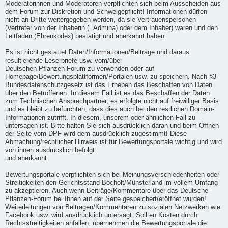
Moderatorinnen und Moderatoren verpflichten sich beim Ausscheiden aus
dem Forum zur Diskretion und Schweigepflicht! Informationen dürfen
nicht an Dritte weitergegeben werden, da sie Vertrauenspersonen
(Vertreter von der Inhaberin (=Admina) oder dem Inhaber) waren und den
Leitfaden (Ehrenkodex) bestätigt und anerkannt haben.
Es ist nicht gestattet Daten/Informationen/Beiträge und daraus
resultierende Leserbriefe usw. vom/über
Deutschen-Pflanzen-Forum zu verwenden oder auf
Homepage/Bewertungsplattformen/Portalen usw. zu speichern. Nach §3
Bundesdatenschutzgesetz ist das Erheben das Beschaffen von Daten
über den Betroffenen. In diesem Fall ist es das Beschaffen der Daten
zum Technischen Ansprechpartner, es erfolgte nicht auf freiwilliger Basis
und es bleibt zu befürchten, dass dies auch bei den restlichen Domain-
Informationen zutrifft. In diesem, unserem oder ähnlichen Fall zu
untersagen ist. Bitte halten Sie sich ausdrücklich daran und beim Öffnen
der Seite vom DPF wird dem ausdrücklich zugestimmt! Diese
Abmachung/rechtlicher Hinweis ist für Bewertungsportale wichtig und wird
von ihnen ausdrücklich befolgt
und anerkannt.
Bewertungsportale verpflichten sich bei Meinungsverschiedenheiten oder
Streitigkeiten den Gerichtsstand Bocholt/Münsterland im vollem Umfang
zu akzeptieren. Auch wenn Beiträge/Kommentare über das Deutsche-
Pflanzen-Forum bei Ihnen auf der Seite gespeichert/eröffnet wurden!
Weiterleitungen von Beiträgen/Kommentaren zu sozialen Netzwerken wie
Facebook usw. wird ausdrücklich untersagt. Sollten Kosten durch
Rechtsstreitigkeiten anfallen, übernehmen die Bewertungsportale die