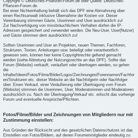
Copyright © Deutsches-Pflanzen-Forum.de oder Quelle: Deutsches-
Pflanzen-Forum.de.
Bei einer Nichteinhaltung behält sich das DPF eine Abmahnung über
einen Rechtsanwalt inklusive Übernahme der Kosten vor. Dieser
Vereinbarung stimmen Gäste, Userinnen und User ausdrücklich zu!
Zur Nachverfolgung von missbräuchlichem Verhalten dürfen die IP-
Adressen gespeichert und verwendet werden. Die Neu-User, User(Nutzer)
und Gäste stimmen dem ausdrücklich zu!
Sollten Userinnen und User an Projekten, neuen Themen, Fachforen,
Strukturen, Texten, Anleitungen usw. beteiligt oder verantwortlich
gewesen sein, können hier keine Copyrightrechte geltend gemacht
werden (siehe Abtretung der Nutzungsrechte an das DPF). Sollte das
Forum (Website) verkauft, veräußert oder übertragen werden, so gehen
die
Inhalte/Ideen/Fotos/Filme/Bilder/Logos/Zeichnungen/Forennamen/Fachfor
en/Strukturen etc. dieser Website an die Nachfolgerin oder Nachfolger
über. Einen Verkauf, einer Veräußerung oder Übertragung vom Forum
(Website) stimmen die Userinnen, User, Moderatorinnen und Moderatoren
ausdrücklich zu. Nach der Übertragung/Verkauf etc. erlischt das vorherige
Forum und eventuelle Ansprüche/Pflichten.
Fotos/Filme/Bilder und Zeichnungen von Mitgliedern nur mit
Zustimmung einstellen:
Aus Gründen der Rücksicht und des gesetzlichen Datenschutzes ist das
Einstellen von Fotos/Bildern, auf denen Forumenmitglieder eindeutig zu