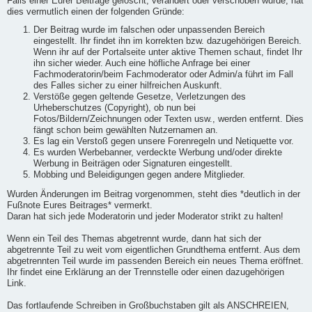
Falls einer Eurer Beiträge gelöscht, verändert oder verschoben wurde, hat
dies vermutlich einen der folgenden Gründe:
Der Beitrag wurde im falschen oder unpassenden Bereich
eingestellt. Ihr findet ihn im korrekten bzw. dazugehörigen Bereich.
Wenn ihr auf der Portalseite unter aktive Themen schaut, findet Ihr
ihn sicher wieder. Auch eine höfliche Anfrage bei einer
Fachmoderatorin/beim Fachmoderator oder Admin/a führt im Fall
des Falles sicher zu einer hilfreichen Auskunft.
Verstöße gegen geltende Gesetze, Verletzungen des
Urheberschutzes (Copyright), ob nun bei
Fotos/Bildern/Zeichnungen oder Texten usw., werden entfernt. Dies
fängt schon beim gewählten Nutzernamen an.
Es lag ein Verstoß gegen unsere Forenregeln und Netiquette vor.
Es wurden Werbebanner, verdeckte Werbung und/oder direkte
Werbung in Beiträgen oder Signaturen eingestellt.
Mobbing und Beleidigungen gegen andere Mitglieder.
Wurden Änderungen im Beitrag vorgenommen, steht dies *deutlich in der
Fußnote Eures Beitrages* vermerkt.
Daran hat sich jede Moderatorin und jeder Moderator strikt zu halten!
Wenn ein Teil des Themas abgetrennt wurde, dann hat sich der
abgetrennte Teil zu weit vom eigentlichen Grundthema entfernt. Aus dem
abgetrennten Teil wurde im passenden Bereich ein neues Thema eröffnet.
Ihr findet eine Erklärung an der Trennstelle oder einen dazugehörigen
Link.
Das fortlaufende Schreiben in Großbuchstaben gilt als ANSCHREIEN,