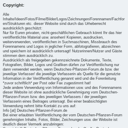
Copyright:
Alle
Inhalte/Ideen/Fotos/Filme/Bilder/Logos/Zeichnungen/Forennamen/Fachfor
en/Strukturen etc. dieser Website sind durch das Urheberrecht
ausdrücklich geschützt:
Nur für Euren privaten, nicht-geschäftlichen Gebrauch könnt Ihr das hier
veröffentlichte Material usw. ansehen! Kopieren, ausdrucken,
weiterverwenden, veröffentlichen in Suchmaschinen, Missbrauch des
Forennamens und Logos in jeglicher Form, abfotografieren, abzeichnen
und speichern ist ausdrücklich untersagt! Nutzerinnen/Nutzer und Gäste
stimmen dem ausdrücklich zu.
Ausdrücklich als freigegeben gekennzeichnete Dokumente, Texte,
Fotografien, Bilder, Logos und Grafiken dürfen zur Veröffentlichung nur
dann verwendet werden, wenn Deutsches-Pflanzen-Forum.de bzw. der
jeweilige Verfasser/ die jeweilige Verfasserin als Quelle für die genutzte
Information in der Veröffentlichung genannt wird und die Forenleitung
*zuvor schriftlich* per Post oder Fax zugestimmt hat!
Jede andere Verwendung von Informationen usw. und des Forennamens
dieser Website ist ohne ausdrückliche Genehmigung vom Deutschen-
Pflanzen-Forum bzw. des jeweiligen Verfassers / der jeweiligen
Verfasserin eines Beitrages untersagt. Bei einer beabsichtigten
Verwendung nehmt bitte Kontakt zu uns auf:
Info [at] Deutsches-Pflanzen-Forum.de
Bei einer erlaubten Veröffentlichung der vom Deutschen-Pflanzen-Forum
genehmigten Inhalte, Fotos, Bilder, Zeichnungen usw. der Website ist
deutlich dieser Vermerk anzubringen: