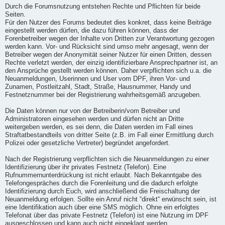
Durch die Forumsnutzung entstehen Rechte und Pflichten für beide
Seiten.
Für den Nutzer des Forums bedeutet dies konkret, dass keine Beiträge
eingestellt werden dürfen, die dazu führen können, dass der
Forenbetreiber wegen der Inhalte von Dritten zur Verantwortung gezogen
werden kann. Vor- und Rücksicht sind umso mehr angesagt, wenn der
Betreiber wegen der Anonymität seiner Nutzer für einen Dritten, dessen
Rechte verletzt werden, der einzig identifizierbare Ansprechpartner ist, an
den Ansprüche gestellt werden können. Daher verpflichten sich u.a. die
Neuanmeldungen, Userinnen und User vom DPF, ihren Vor- und
Zunamen, Postleitzahl, Stadt, Straße, Hausnummer, Handy und
Festnetznummer bei der Registrierung wahrheitsgemäß anzugeben.
Die Daten können nur von der Betreiberin/vom Betreiber und
Administratoren eingesehen werden und dürfen nicht an Dritte
weitergeben werden, es sei denn, die Daten werden im Fall eines
Straftatbestandteils von dritter Seite (z.B. im Fall einer Ermittlung durch
Polizei oder gesetzliche Vertreter) begründet angefordert.
Nach der Registrierung verpflichten sich die Neuanmeldungen zu einer
Identifizierung über ihr privates Festnetz (Telefon). Eine
Rufnummernunterdrückung ist nicht erlaubt. Nach Bekanntgabe des
Telefongespräches durch die Forenleitung und die dadurch erfolgte
Identifizierung durch Euch, wird anschließend die Freischaltung der
Neuanmeldung erfolgen. Sollte ein Anruf nicht “direkt“ erwünscht sein, ist
eine Identifikation auch über eine SMS möglich. Ohne ein erfolgtes
Telefonat über das private Festnetz (Telefon) ist eine Nutzung im DPF
ausgeschlossen und kann auch nicht eingeklagt werden.