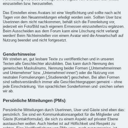
einzustellen bzw. herzustellen.
Das Einstellen eines Avatars ist eine Verpflichtung und sollte nach acht
Tagen von den Neuanmeldungen erledigt worden sein. Sollten User bzw.
Userinnen dem nicht nachkommen, behält sich die Forenleitung vor,
jederzeit ein Foto/Bild nach eigenem Ermessen einzustellen/zu ergänzen.
Beim Ausscheiden aus dem Forum kann eine Löschung nicht verlangt
werden! Beim Nichteinstellen von einem Avatar wird die Anwartschaft auf
Nutzung beendet und nicht fortgesetzt.
Genderhinweise
Wir streben an, gut lesbare Texte zu veröffentlichen und in unseren
Texten alle Geschlechter abzubilden. Das kann durch Nennung des
generischen Maskulinums, Nennung beider Formen („Unternehmerinnen
und Unternehmer“ bzw. „Unternehmer/-innen“) oder die Nutzung von
neutralen Formulierungen („Studierende“) geschehen. Bei allen Formen
sind selbstverständlich immer alle Geschlechtergruppen gemeint – ohne
jede Einschränkung. Von sprachlichen Sonderformen und -zeichen sehen
wir ab.
Persönliche Mitteilungen (PMs)
:
Persönliche Mitteilungen durch Userinnen, User und Gäste sind eben das:
persönlich. Sie sind ein Kommunikationsangebot für die Mitglieder und
Gäste (Kontaktformular), die sich zu einem Aspekt auf privater Ebene
austauschen wollen. Auch hierbei ist auf Höflichkeit und Respekt zu