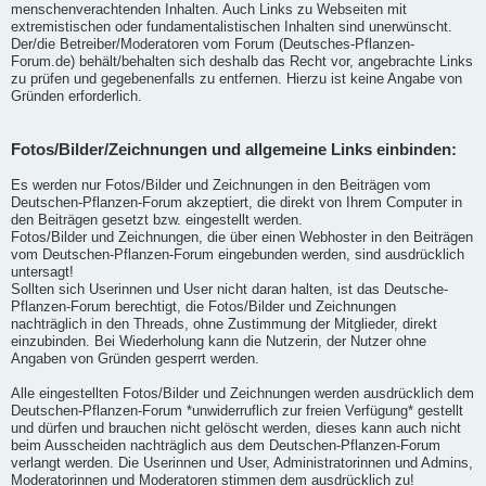
menschenverachtenden Inhalten. Auch Links zu Webseiten mit
extremistischen oder fundamentalistischen Inhalten sind unerwünscht.
Der/die Betreiber/Moderatoren vom Forum (Deutsches-Pflanzen-
Forum.de) behält/behalten sich deshalb das Recht vor, angebrachte Links
zu prüfen und gegebenenfalls zu entfernen. Hierzu ist keine Angabe von
Gründen erforderlich.
Fotos/Bilder/Zeichnungen und allgemeine Links einbinden:
Es werden nur Fotos/Bilder und Zeichnungen in den Beiträgen vom
Deutschen-Pflanzen-Forum akzeptiert, die direkt von Ihrem Computer in
den Beiträgen gesetzt bzw. eingestellt werden.
Fotos/Bilder und Zeichnungen, die über einen Webhoster in den Beiträgen
vom Deutschen-Pflanzen-Forum eingebunden werden, sind ausdrücklich
untersagt!
Sollten sich Userinnen und User nicht daran halten, ist das Deutsche-
Pflanzen-Forum berechtigt, die Fotos/Bilder und Zeichnungen
nachträglich in den Threads, ohne Zustimmung der Mitglieder, direkt
einzubinden. Bei Wiederholung kann die Nutzerin, der Nutzer ohne
Angaben von Gründen gesperrt werden.
Alle eingestellten Fotos/Bilder und Zeichnungen werden ausdrücklich dem
Deutschen-Pflanzen-Forum *unwiderruflich zur freien Verfügung* gestellt
und dürfen und brauchen nicht gelöscht werden, dieses kann auch nicht
beim Ausscheiden nachträglich aus dem Deutschen-Pflanzen-Forum
verlangt werden. Die Userinnen und User, Administratorinnen und Admins,
Moderatorinnen und Moderatoren stimmen dem ausdrücklich zu!