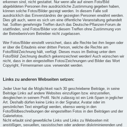
erkennen sind, nicht gestattet. Nur wenn alle auf einem Foto/Bild
abgebildeten Personen ihre ausdrückliche Zustimmung gegeben haben,
können solche Fotos/Bilder gezeigt werden. In diesem Falle soll
ausdrücklich das Einverständnis der gezeigten Personen erwähnt werden.
Dies gilt auch, wenn es sich um eine öffentliche Veranstaltung gehandelt
hat. Sollten genehmigte Treffen durch das Deutsche-Pflanzen-Forum.de
stattfinden, sind Fotos/Bilder von diesem Treffen ohne Zustimmung von
der Betreiberin/vom Betreiber nicht zugelassen.
Wer Fotos/Bilder einstellt versichert, dass alle Rechte bei ihm liegen oder
er über die Erlaubnis einer dritten Person, welche die Rechte am
Foto/Bild/Zeichnung hält, verfügt. Dieses muss im Beitrag unter dem
Foto/Bild/ Zeichnung deutlich gekennzeichnet werden! Auch wünschen wir
nicht, dass in den eingestellten Fotos/Zeichnungen und Bilder das Wort
Copyright, Firmennamen usw. verwendet werden.
Links zu anderen Webseiten setzen:
Jeder User hat die Möglichkeit nach 30 geschriebene Beiträge, in seine
Beiträge Links auf andere Websites einzufügen bzw. einzustellen,
desgleichen in seinem Profil. Nicht zulässig ist ein Link-Spam in jeglicher
Art. Deshalb dürfen keine Links in der Signatur, Avatar oder im
persönlichen Text eingefügt werden, ebenso wenig in den
Foto/Bildbeschreibungen der eingestellten Fotos in den Beiträgen und der
Galeriefotos.
Nicht erlaubt sind gewerbliche Links und Links zu Webseiten mit
anstößigen, sexuellen, rassistischen oder anderen diskriminierenden und