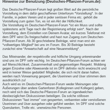
Hinweise zur Benutzung (Deutsches-Pflanzen-Forum.de):
Das Deutsche-Pflanzen-Forum legt großen Wert auf die persönliche
Vorstellung in dem dafür geschaffenen Unterforum *Vorstellung*. In der
Familie, in jedem Verein und in jeder seriösen Firma etc. gehört die
Vorstellung zum guten Ton, es ist ein Akt der Höflichkeit.
Die Vorstellung im Deutschen-Pflanzen-Forum *ist ein Muss und sollte
spätestens acht Tage nach der Registrierung erfolgt sein*. Nach der
Vorstellung, dem Einstellen von Deinem Avatar, ein kurzes Telefonat mit
dem DPF wirst Du freigeschaltet und hast nun Zugang zum Deutschen-
Pflanzen-Forum. Ab 30 geschriebene Beiträge, wirst man erst ein
*vollwertiges Mitglied* bei uns im Forum. Bis 30 Beiträge besteht
zunächst eine *Anwartschaft auf eine Neuanmeldung*.
Das Miteinander, der respektvolle und höfliche Umgang untereinander
sind uns im DPF sehr wichtig. Im Deutschen-Pflanzen-Forum achten wir
auf Menschlichkeit, Zusammenhalt und gegenseitigen Respekt. Mobbing
gegen Einzelne oder Abwesende ist im DPF definitiv nicht erwünscht und
wird in keiner Weise geduldet! Mitglieder, die sich nicht daran halten,
werden nach Vorwarnung gesperrt, die Userinnen und User stimmen dem
ausdrücklich zu!
Auch wird es im Deutschen-Pflanzen-Forum weder Meinungen oder
Äußerungen über andere Gartenforen (Kolleginnen und Kollegen) geben,
noch wird sich das Deutsche-Pflanzen-Forum an irgendwelchen
diesbezüglichen Diskussionen beteiligen. Da solche stillosen
Diskussionen "fast immer" von gesperrten, verbannten oder verstoßenen
Userinnen und User ausgehen oder geführt werden. Im DPF sind solche
Querulanten, Trolle etc. unerwünschte Personen.