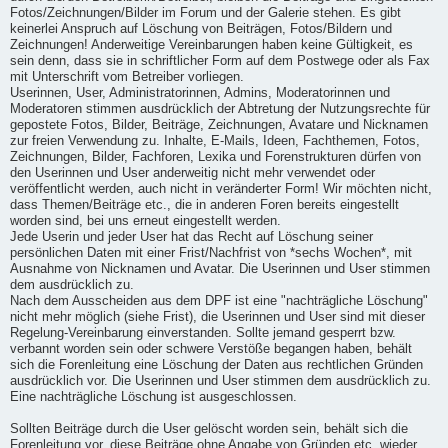
Fotos/Zeichnungen/Bilder im Forum und der Galerie stehen. Es gibt
keinerlei Anspruch auf Löschung von Beiträgen, Fotos/Bildern und
Zeichnungen! Anderweitige Vereinbarungen haben keine Gültigkeit, es
sein denn, dass sie in schriftlicher Form auf dem Postwege oder als Fax
mit Unterschrift vom Betreiber vorliegen.
Userinnen, User, Administratorinnen, Admins, Moderatorinnen und
Moderatoren stimmen ausdrücklich der Abtretung der Nutzungsrechte für
gepostete Fotos, Bilder, Beiträge, Zeichnungen, Avatare und Nicknamen
zur freien Verwendung zu. Inhalte, E-Mails, Ideen, Fachthemen, Fotos,
Zeichnungen, Bilder, Fachforen, Lexika und Forenstrukturen dürfen von
den Userinnen und User anderweitig nicht mehr verwendet oder
veröffentlicht werden, auch nicht in veränderter Form! Wir möchten nicht,
dass Themen/Beiträge etc., die in anderen Foren bereits eingestellt
worden sind, bei uns erneut eingestellt werden.
Jede Userin und jeder User hat das Recht auf Löschung seiner
persönlichen Daten mit einer Frist/Nachfrist von *sechs Wochen*, mit
Ausnahme von Nicknamen und Avatar. Die Userinnen und User stimmen
dem ausdrücklich zu.
Nach dem Ausscheiden aus dem DPF ist eine "nachträgliche Löschung"
nicht mehr möglich (siehe Frist), die Userinnen und User sind mit dieser
Regelung-Vereinbarung einverstanden. Sollte jemand gesperrt bzw.
verbannt worden sein oder schwere Verstöße begangen haben, behält
sich die Forenleitung eine Löschung der Daten aus rechtlichen Gründen
ausdrücklich vor. Die Userinnen und User stimmen dem ausdrücklich zu.
Eine nachträgliche Löschung ist ausgeschlossen.
Sollten Beiträge durch die User gelöscht worden sein, behält sich die
Forenleitung vor, diese Beiträge ohne Angabe von Gründen etc. wieder