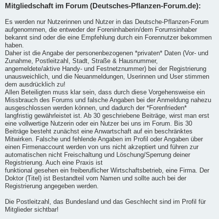
Mitgliedschaft im Forum (Deutsches-Pflanzen-Forum.de):
Es werden nur Nutzerinnen und Nutzer in das Deutsche-Pflanzen-Forum
aufgenommen, die entweder der Foreninhaberin/dem Forumsinhaber
bekannt sind oder die eine Empfehlung durch ein Forennutzer bekommen
haben.
Daher ist die Angabe der personenbezogenen *privaten* Daten (Vor- und
Zunahme, Postleitzahl, Stadt, Straße & Hausnummer,
angemeldete/aktive Handy- und Festnetznummer) bei der Registrierung
unausweichlich, und die Neuanmeldungen, Userinnen und User stimmen
dem ausdrücklich zu!
Allen Beteiligten muss klar sein, dass durch diese Vorgehensweise ein
Missbrauch des Forums und falsche Angaben bei der Anmeldung nahezu
ausgeschlossen werden können, und dadurch der *Forenfrieden*
langfristig gewährleistet ist. Ab 30 geschriebene Beiträge, wirst man erst
eine vollwertige Nutzerin oder ein Nutzer bei uns im Forum. Bis 30
Beiträge besteht zunächst eine Anwartschaft auf ein beschränktes
Mitwirken. Falsche und fehlende Angaben im Profil oder Angaben über
einen Firmenaccount werden von uns nicht akzeptiert und führen zur
automatischen nicht Freischaltung und Löschung/Sperrung deiner
Registrierung. Auch eine Praxis ist
funktional gesehen ein freiberuflicher Wirtschaftsbetrieb, eine Firma. Der
Doktor (Titel) ist Bestandteil vom Namen und sollte auch bei der
Registrierung angegeben werden.
Die Postleitzahl, das Bundesland und das Geschlecht sind im Profil für
Mitglieder sichtbar!