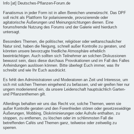
Info [at] Deutsches-Pflanzen-Forum.de
Fanatismus in jeder Form ist in allen Bereichen unerwünscht. Das DPF
soll nicht als Plattform für polarisierende, provozierende oder
agitatorische Äußerungen und Meinungsrichtungen dienen. Eine
forumsfremde Nutzung des Forums und der Galerie wird hierdurch
untersagt.
Besonders Themen, die politischer, religiöser oder weltanschaulicher
Natur sind, haben die Neigung, schnell außer Kontrolle zu geraten, und
könnten unsere bevorzugte friedliche Atmosphäre erheblich
beeinträchtigen. Auch sollten sich Teilnehmer an solchen Diskussionen
bewusst sein, dass diese durchaus Provokationen und im Fall des Falles
Anfeindungen auslösen können. Bitte überlegt Euch immer, was Ihr
schreibt und wie Ihr Euch ausdrückt.
Es fehlt den Administratoren und Moderatoren an Zeit und Interesse, um
sich mit solchen Themen eingehend zu befassen, und wir greifen hier nur
ungern moderierend ein, da unsere Leidenschaft hauptsächlich Garten-
und Pflanzenthemen gilt.
Allerdings behalten wir uns das Recht vor, solche Themen, wenn sie
außer Kontrolle geraten und den Forenfrieden stören oder gesetzeswidrige
Äußerungen, Mobbing, Diskriminierungen oder Aufrufe enthalten, zu
stoppen, zu entfernen, zu löschen oder im schlimmsten Fall die
betreffenden Cafés und Themen ganz, teilweise oder zeitweilig zu
sperren.