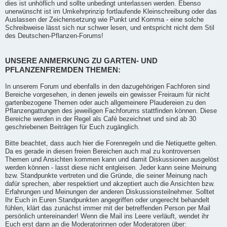
dies ist unhöflich und sollte unbedingt unterlassen werden. Ebenso
unerwünscht ist im Umkehrprinzip fortlaufende Kleinschreibung oder das
Auslassen der Zeichensetzung wie Punkt und Komma - eine solche
Schreibweise lässt sich nur schwer lesen, und entspricht nicht dem Stil
des Deutschen-Pflanzen-Forums!
UNSERE ANMERKUNG ZU GARTEN- UND
PFLANZENFREMDEN THEMEN:
In unserem Forum und ebenfalls in den dazugehörigen Fachforen sind
Bereiche vorgesehen, in denen jeweils ein gewisser Freiraum für nicht
gartenbezogene Themen oder auch allgemeinere Plaudereien zu den
Pflanzengattungen des jeweiligen Fachforums stattfinden können. Diese
Bereiche werden in der Regel als Café bezeichnet und sind ab 30
geschriebenen Beiträgen für Euch zugänglich.
Bitte beachtet, dass auch hier die Forenregeln und die Netiquette gelten.
Da es gerade in diesen freien Bereichen auch mal zu kontroversen
Themen und Ansichten kommen kann und damit Diskussionen ausgelöst
werden können - lasst diese nicht entgleisen. Jeder kann seine Meinung
bzw. Standpunkte vertreten und die Gründe, die seiner Meinung nach
dafür sprechen, aber respektiert und akzeptiert auch die Ansichten bzw.
Erfahrungen und Meinungen der anderen Diskussionsteilnehmer. Solltet
Ihr Euch in Euren Standpunkten angegriffen oder ungerecht behandelt
fühlen, klärt das zunächst immer mit der betreffenden Person per Mail
persönlich untereinander! Wenn die Mail ins Leere verläuft, wendet ihr
Euch erst dann an die Moderatorinnen oder Moderatoren über: