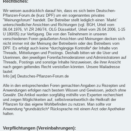
Rechtliches:
Wir weisen ausdrücklich darauf hin, dass es sich beim Deutschen-
Pflanzen-Forum.de (kurz DPF) um ein sogenanntes privates
"Meinungsforum" handelt. Der Betreiber stellt lediglich einen `Markt`
unterschiedlicher Ansichten und Richtungen (vgl. BGH, Urteil vom
06.04.1976, VI ZR 246/74, OLG Düsseldorf, Urteil vom 26.04.2006, 1-15
U 180/05) zur Verfügung. Die von den Teilnehmern in unseren
verschiedenen Foren geäußerten Ansichten und Meinungen decken sich
nicht immer mit der Meinung der Betreiberin oder des Betreibers vom
DPF. Es erfolgt auch keine *durchgängige Kontrolle* der Inhalte von
Threads, Mitteilungen und Postings. Deshalb bitten wir die User und
Userinnen, den jeweiligen Forenfachmoderatoren und Administratoren auf
Threads, Postings und sonstige Inhalte hinzuweisen, die ihrer Ansicht
nach gegen geltendes Recht verstoßen könnten. Unsere Mailadresse
lautet:
Info [at] Deutsches-Pflanzen-Forum.de
Alle in den entsprechenden Foren gemachten Angaben zu Rezepten und
Anwendungen erfolgen nach bestem Wissen und Gewissen, jedoch ohne
Gewähr. Die Artikel wurden sorgfältig mithilfe von Experten recherchiert
und zeigen Möglichkeiten auf, selbstverantwortlich die Heilkraft der
Pflanzen für das eigene Wohlbefinden zu nutzen. Man sollte vor
Anwendung *grundsätzlich* Rücksprache mit einem Arzt oder Apotheker
halten.
Verpflichtungen (Vereinbahrungen):