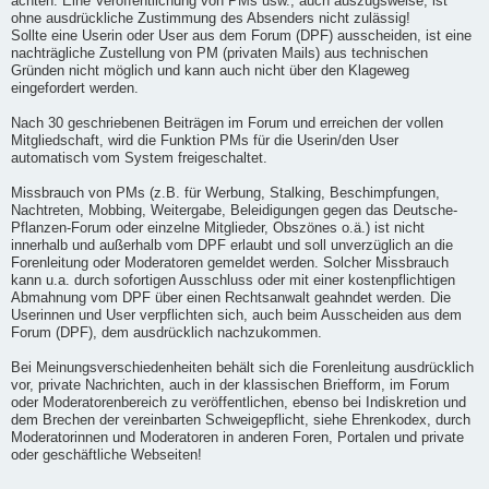
achten. Eine Veröffentlichung von PMs usw., auch auszugsweise, ist
ohne ausdrückliche Zustimmung des Absenders nicht zulässig!
Sollte eine Userin oder User aus dem Forum (DPF) ausscheiden, ist eine
nachträgliche Zustellung von PM (privaten Mails) aus technischen
Gründen nicht möglich und kann auch nicht über den Klageweg
eingefordert werden.
Nach 30 geschriebenen Beiträgen im Forum und erreichen der vollen
Mitgliedschaft, wird die Funktion PMs für die Userin/den User
automatisch vom System freigeschaltet.
Missbrauch von PMs (z.B. für Werbung, Stalking, Beschimpfungen,
Nachtreten, Mobbing, Weitergabe, Beleidigungen gegen das Deutsche-
Pflanzen-Forum oder einzelne Mitglieder, Obszönes o.ä.) ist nicht
innerhalb und außerhalb vom DPF erlaubt und soll unverzüglich an die
Forenleitung oder Moderatoren gemeldet werden. Solcher Missbrauch
kann u.a. durch sofortigen Ausschluss oder mit einer kostenpflichtigen
Abmahnung vom DPF über einen Rechtsanwalt geahndet werden. Die
Userinnen und User verpflichten sich, auch beim Ausscheiden aus dem
Forum (DPF), dem ausdrücklich nachzukommen.
Bei Meinungsverschiedenheiten behält sich die Forenleitung ausdrücklich
vor, private Nachrichten, auch in der klassischen Briefform, im Forum
oder Moderatorenbereich zu veröffentlichen, ebenso bei Indiskretion und
dem Brechen der vereinbarten Schweigepflicht, siehe Ehrenkodex, durch
Moderatorinnen und Moderatoren in anderen Foren, Portalen und private
oder geschäftliche Webseiten!