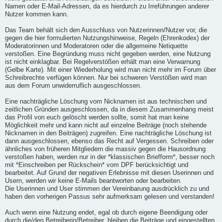
Namen oder E-Mail-Adressen, da es hierdurch zu Irreführungen anderer
Nutzer kommen kann.
Das Team behält sich den Ausschluss von Nutzerinnen/Nutzer vor, die
gegen die hier formulierten Nutzungshinweise, Regeln (Ehrenkodex) der
Moderatorinnen und Moderatoren oder die allgemeine Netiquette
verstoßen. Eine Begründung muss nicht gegeben werden, eine Nutzung
ist nicht einklagbar. Bei Regelverstößen erhält man eine Verwarnung
(Gelbe Karte). Mit einer Wiederholung wird man nicht mehr im Forum über
Schreibrechte verfügen können. Nur bei schweren Verstößen wird man
aus dem Forum unwiderruflich ausgeschlossen.
Eine nachträgliche Löschung vom Nicknamen ist aus technischen und
zeitlichen Gründen ausgeschlossen, da in diesem Zusammenhang meist
das Profil von euch gelöscht werden sollte, somit hat man keine
Möglichkeit mehr und kann nicht auf einzelne Beiträge (noch stehende
Nicknamen in den Beiträgen) zugreifen. Eine nachträgliche Löschung ist
dann ausgeschlossen, ebenso das Recht auf Vergessen. Schreiben oder
ähnliches von früheren Mitgliedern die massiv gegen die Hausordnung
verstoßen haben, werden nur in der *klassischen Briefform*, besser noch
mit *Einschreiben per Rückschein* vom DPF berücksichtigt und
bearbeitet. Auf Grund der negativen Erlebnisse mit diesen Userinnen und
Usern, werden wir keine E-Mails beantworten oder bearbeiten.
Die Userinnen und User stimmen der Vereinbarung ausdrücklich zu und
haben den vorherigen Passus sehr aufmerksam gelesen und verstanden!
Auch wenn eine Nutzung endet, egal ob durch eigene Beendigung oder
durch die/den Betreiberin/Betreiber, bleiben die Beiträge und eingestellten