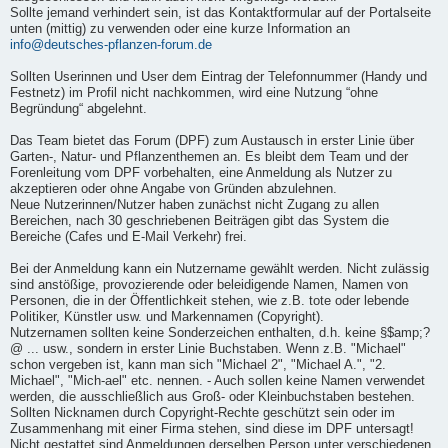
Sollte jemand verhindert sein, ist das Kontaktformular auf der Portalseite
unten (mittig) zu verwenden oder eine kurze Information an
info@deutsches-pflanzen-forum.de
Sollten Userinnen und User dem Eintrag der Telefonnummer (Handy und
Festnetz) im Profil nicht nachkommen, wird eine Nutzung “ohne
Begründung“ abgelehnt.
Das Team bietet das Forum (DPF) zum Austausch in erster Linie über
Garten-, Natur- und Pflanzenthemen an. Es bleibt dem Team und der
Forenleitung vom DPF vorbehalten, eine Anmeldung als Nutzer zu
akzeptieren oder ohne Angabe von Gründen abzulehnen.
Neue Nutzerinnen/Nutzer haben zunächst nicht Zugang zu allen
Bereichen, nach 30 geschriebenen Beiträgen gibt das System die
Bereiche (Cafes und E-Mail Verkehr) frei.
Bei der Anmeldung kann ein Nutzername gewählt werden. Nicht zulässig
sind anstößige, provozierende oder beleidigende Namen, Namen von
Personen, die in der Öffentlichkeit stehen, wie z.B. tote oder lebende
Politiker, Künstler usw. und Markennamen (Copyright).
Nutzernamen sollten keine Sonderzeichen enthalten, d.h. keine §$amp;?
@ ... usw., sondern in erster Linie Buchstaben. Wenn z.B. "Michael"
schon vergeben ist, kann man sich "Michael 2", "Michael A.", "2.
Michael", "Mich-ael" etc. nennen. - Auch sollen keine Namen verwendet
werden, die ausschließlich aus Groß- oder Kleinbuchstaben bestehen.
Sollten Nicknamen durch Copyright-Rechte geschützt sein oder im
Zusammenhang mit einer Firma stehen, sind diese im DPF untersagt!
Nicht gestattet sind Anmeldungen derselben Person unter verschiedenen