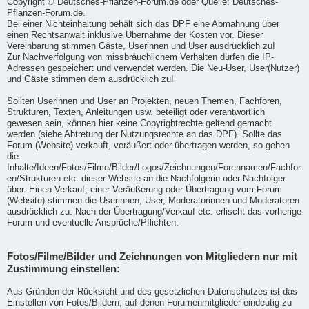
Copyright © Deutsches-Pflanzen-Forum.de oder Quelle: Deutsches-
Pflanzen-Forum.de.
Bei einer Nichteinhaltung behält sich das DPF eine Abmahnung über
einen Rechtsanwalt inklusive Übernahme der Kosten vor. Dieser
Vereinbarung stimmen Gäste, Userinnen und User ausdrücklich zu!
Zur Nachverfolgung von missbräuchlichem Verhalten dürfen die IP-
Adressen gespeichert und verwendet werden. Die Neu-User, User(Nutzer)
und Gäste stimmen dem ausdrücklich zu!
Sollten Userinnen und User an Projekten, neuen Themen, Fachforen,
Strukturen, Texten, Anleitungen usw. beteiligt oder verantwortlich
gewesen sein, können hier keine Copyrightrechte geltend gemacht
werden (siehe Abtretung der Nutzungsrechte an das DPF). Sollte das
Forum (Website) verkauft, veräußert oder übertragen werden, so gehen
die
Inhalte/Ideen/Fotos/Filme/Bilder/Logos/Zeichnungen/Forennamen/Fachfor
en/Strukturen etc. dieser Website an die Nachfolgerin oder Nachfolger
über. Einen Verkauf, einer Veräußerung oder Übertragung vom Forum
(Website) stimmen die Userinnen, User, Moderatorinnen und Moderatoren
ausdrücklich zu. Nach der Übertragung/Verkauf etc. erlischt das vorherige
Forum und eventuelle Ansprüche/Pflichten.
Fotos/Filme/Bilder und Zeichnungen von Mitgliedern nur mit
Zustimmung einstellen:
Aus Gründen der Rücksicht und des gesetzlichen Datenschutzes ist das
Einstellen von Fotos/Bildern, auf denen Forumenmitglieder eindeutig zu