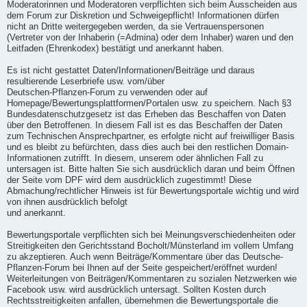
Moderatorinnen und Moderatoren verpflichten sich beim Ausscheiden aus
dem Forum zur Diskretion und Schweigepflicht! Informationen dürfen
nicht an Dritte weitergegeben werden, da sie Vertrauenspersonen
(Vertreter von der Inhaberin (=Admina) oder dem Inhaber) waren und den
Leitfaden (Ehrenkodex) bestätigt und anerkannt haben.
Es ist nicht gestattet Daten/Informationen/Beiträge und daraus
resultierende Leserbriefe usw. vom/über
Deutschen-Pflanzen-Forum zu verwenden oder auf
Homepage/Bewertungsplattformen/Portalen usw. zu speichern. Nach §3
Bundesdatenschutzgesetz ist das Erheben das Beschaffen von Daten
über den Betroffenen. In diesem Fall ist es das Beschaffen der Daten
zum Technischen Ansprechpartner, es erfolgte nicht auf freiwilliger Basis
und es bleibt zu befürchten, dass dies auch bei den restlichen Domain-
Informationen zutrifft. In diesem, unserem oder ähnlichen Fall zu
untersagen ist. Bitte halten Sie sich ausdrücklich daran und beim Öffnen
der Seite vom DPF wird dem ausdrücklich zugestimmt! Diese
Abmachung/rechtlicher Hinweis ist für Bewertungsportale wichtig und wird
von ihnen ausdrücklich befolgt
und anerkannt.
Bewertungsportale verpflichten sich bei Meinungsverschiedenheiten oder
Streitigkeiten den Gerichtsstand Bocholt/Münsterland im vollem Umfang
zu akzeptieren. Auch wenn Beiträge/Kommentare über das Deutsche-
Pflanzen-Forum bei Ihnen auf der Seite gespeichert/eröffnet wurden!
Weiterleitungen von Beiträgen/Kommentaren zu sozialen Netzwerken wie
Facebook usw. wird ausdrücklich untersagt. Sollten Kosten durch
Rechtsstreitigkeiten anfallen, übernehmen die Bewertungsportale die