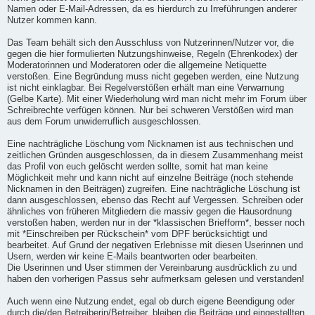
Namen oder E-Mail-Adressen, da es hierdurch zu Irreführungen anderer
Nutzer kommen kann.
Das Team behält sich den Ausschluss von Nutzerinnen/Nutzer vor, die
gegen die hier formulierten Nutzungshinweise, Regeln (Ehrenkodex) der
Moderatorinnen und Moderatoren oder die allgemeine Netiquette
verstoßen. Eine Begründung muss nicht gegeben werden, eine Nutzung
ist nicht einklagbar. Bei Regelverstößen erhält man eine Verwarnung
(Gelbe Karte). Mit einer Wiederholung wird man nicht mehr im Forum über
Schreibrechte verfügen können. Nur bei schweren Verstößen wird man
aus dem Forum unwiderruflich ausgeschlossen.
Eine nachträgliche Löschung vom Nicknamen ist aus technischen und
zeitlichen Gründen ausgeschlossen, da in diesem Zusammenhang meist
das Profil von euch gelöscht werden sollte, somit hat man keine
Möglichkeit mehr und kann nicht auf einzelne Beiträge (noch stehende
Nicknamen in den Beiträgen) zugreifen. Eine nachträgliche Löschung ist
dann ausgeschlossen, ebenso das Recht auf Vergessen. Schreiben oder
ähnliches von früheren Mitgliedern die massiv gegen die Hausordnung
verstoßen haben, werden nur in der *klassischen Briefform*, besser noch
mit *Einschreiben per Rückschein* vom DPF berücksichtigt und
bearbeitet. Auf Grund der negativen Erlebnisse mit diesen Userinnen und
Usern, werden wir keine E-Mails beantworten oder bearbeiten.
Die Userinnen und User stimmen der Vereinbarung ausdrücklich zu und
haben den vorherigen Passus sehr aufmerksam gelesen und verstanden!
Auch wenn eine Nutzung endet, egal ob durch eigene Beendigung oder
durch die/den Betreiberin/Betreiber, bleiben die Beiträge und eingestellten