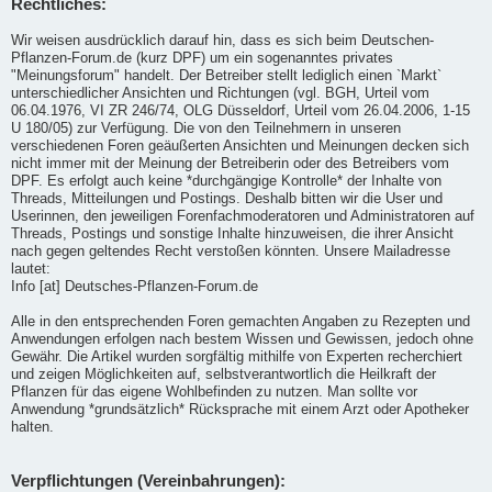
Rechtliches:
Wir weisen ausdrücklich darauf hin, dass es sich beim Deutschen-
Pflanzen-Forum.de (kurz DPF) um ein sogenanntes privates
"Meinungsforum" handelt. Der Betreiber stellt lediglich einen `Markt`
unterschiedlicher Ansichten und Richtungen (vgl. BGH, Urteil vom
06.04.1976, VI ZR 246/74, OLG Düsseldorf, Urteil vom 26.04.2006, 1-15
U 180/05) zur Verfügung. Die von den Teilnehmern in unseren
verschiedenen Foren geäußerten Ansichten und Meinungen decken sich
nicht immer mit der Meinung der Betreiberin oder des Betreibers vom
DPF. Es erfolgt auch keine *durchgängige Kontrolle* der Inhalte von
Threads, Mitteilungen und Postings. Deshalb bitten wir die User und
Userinnen, den jeweiligen Forenfachmoderatoren und Administratoren auf
Threads, Postings und sonstige Inhalte hinzuweisen, die ihrer Ansicht
nach gegen geltendes Recht verstoßen könnten. Unsere Mailadresse
lautet:
Info [at] Deutsches-Pflanzen-Forum.de
Alle in den entsprechenden Foren gemachten Angaben zu Rezepten und
Anwendungen erfolgen nach bestem Wissen und Gewissen, jedoch ohne
Gewähr. Die Artikel wurden sorgfältig mithilfe von Experten recherchiert
und zeigen Möglichkeiten auf, selbstverantwortlich die Heilkraft der
Pflanzen für das eigene Wohlbefinden zu nutzen. Man sollte vor
Anwendung *grundsätzlich* Rücksprache mit einem Arzt oder Apotheker
halten.
Verpflichtungen (Vereinbahrungen):