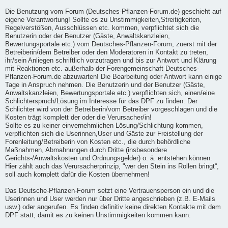
Die Benutzung vom Forum (Deutsches-Pflanzen-Forum.de) geschieht auf
eigene Verantwortung! Sollte es zu Unstimmigkeiten,Streitigkeiten,
Regelverstößen, Ausschlüssen etc. kommen, verpflichtet sich die
Benutzerin oder der Benutzer (Gäste, Anwaltskanzleien,
Bewertungsportale etc.) vom Deutsches-Pflanzen-Forum, zuerst mit der
Betreiberin/dem Betreiber oder den Moderatoren in Kontakt zu treten,
ihr/sein Anliegen schriftlich vorzutragen und bis zur Antwort und Klärung
mit Reaktionen etc. außerhalb der Forengemeinschaft Deutsches-
Pflanzen-Forum.de abzuwarten! Die Bearbeitung oder Antwort kann einige
Tage in Anspruch nehmen. Die Benutzerin und der Benutzer (Gäste,
Anwaltskanzleien, Bewertungsportale etc.) verpflichten sich, einen/eine
Schlichterspruch/Lösung im Interesse für das DPF zu finden. Der
Schlichter wird von der Betreiberin/vom Betreiber vorgeschlagen und die
Kosten trägt komplett der oder die Verursacher/in!
Sollte es zu keiner einvernehmlichen Lösung/Schlichtung kommen,
verpflichten sich die Userinnen,User und Gäste zur Freistellung der
Forenleitung/Betreiberin von Kosten etc., die durch behördliche
Maßnahmen, Abmahnungen durch Dritte (insbesondere
Gerichts-/Anwaltskosten und Ordnungsgelder) o. ä. entstehen können.
Hier zählt auch das Verursacherprinzip, "wer den Stein ins Rollen bringt“,
soll auch komplett dafür die Kosten übernehmen!
Das Deutsche-Pflanzen-Forum setzt eine Vertrauensperson ein und die
Userinnen und User werden nur über Dritte angeschrieben (z.B. E-Mails
usw.) oder angerufen. Es finden definitiv keine direkten Kontakte mit dem
DPF statt, damit es zu keinen Unstimmigkeiten kommen kann.