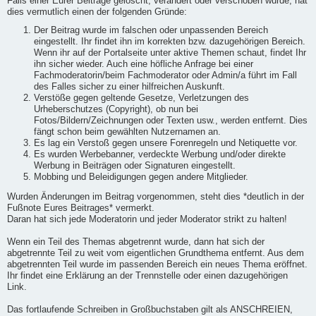
Falls einer Eurer Beiträge gelöscht, verändert oder verschoben wurde, hat
dies vermutlich einen der folgenden Gründe:
Der Beitrag wurde im falschen oder unpassenden Bereich
eingestellt. Ihr findet ihn im korrekten bzw. dazugehörigen Bereich.
Wenn ihr auf der Portalseite unter aktive Themen schaut, findet Ihr
ihn sicher wieder. Auch eine höfliche Anfrage bei einer
Fachmoderatorin/beim Fachmoderator oder Admin/a führt im Fall
des Falles sicher zu einer hilfreichen Auskunft.
Verstöße gegen geltende Gesetze, Verletzungen des
Urheberschutzes (Copyright), ob nun bei
Fotos/Bildern/Zeichnungen oder Texten usw., werden entfernt. Dies
fängt schon beim gewählten Nutzernamen an.
Es lag ein Verstoß gegen unsere Forenregeln und Netiquette vor.
Es wurden Werbebanner, verdeckte Werbung und/oder direkte
Werbung in Beiträgen oder Signaturen eingestellt.
Mobbing und Beleidigungen gegen andere Mitglieder.
Wurden Änderungen im Beitrag vorgenommen, steht dies *deutlich in der
Fußnote Eures Beitrages* vermerkt.
Daran hat sich jede Moderatorin und jeder Moderator strikt zu halten!
Wenn ein Teil des Themas abgetrennt wurde, dann hat sich der
abgetrennte Teil zu weit vom eigentlichen Grundthema entfernt. Aus dem
abgetrennten Teil wurde im passenden Bereich ein neues Thema eröffnet.
Ihr findet eine Erklärung an der Trennstelle oder einen dazugehörigen
Link.
Das fortlaufende Schreiben in Großbuchstaben gilt als ANSCHREIEN,