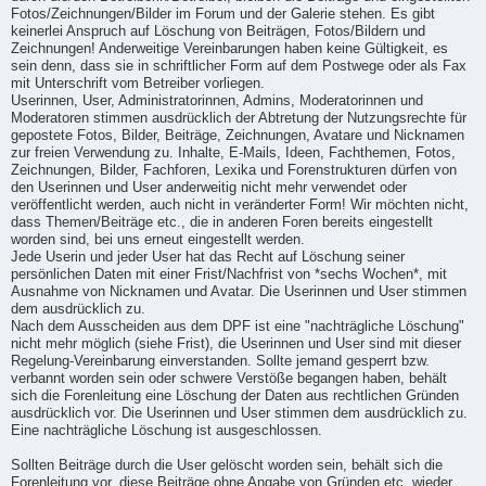
Fotos/Zeichnungen/Bilder im Forum und der Galerie stehen. Es gibt
keinerlei Anspruch auf Löschung von Beiträgen, Fotos/Bildern und
Zeichnungen! Anderweitige Vereinbarungen haben keine Gültigkeit, es
sein denn, dass sie in schriftlicher Form auf dem Postwege oder als Fax
mit Unterschrift vom Betreiber vorliegen.
Userinnen, User, Administratorinnen, Admins, Moderatorinnen und
Moderatoren stimmen ausdrücklich der Abtretung der Nutzungsrechte für
gepostete Fotos, Bilder, Beiträge, Zeichnungen, Avatare und Nicknamen
zur freien Verwendung zu. Inhalte, E-Mails, Ideen, Fachthemen, Fotos,
Zeichnungen, Bilder, Fachforen, Lexika und Forenstrukturen dürfen von
den Userinnen und User anderweitig nicht mehr verwendet oder
veröffentlicht werden, auch nicht in veränderter Form! Wir möchten nicht,
dass Themen/Beiträge etc., die in anderen Foren bereits eingestellt
worden sind, bei uns erneut eingestellt werden.
Jede Userin und jeder User hat das Recht auf Löschung seiner
persönlichen Daten mit einer Frist/Nachfrist von *sechs Wochen*, mit
Ausnahme von Nicknamen und Avatar. Die Userinnen und User stimmen
dem ausdrücklich zu.
Nach dem Ausscheiden aus dem DPF ist eine "nachträgliche Löschung"
nicht mehr möglich (siehe Frist), die Userinnen und User sind mit dieser
Regelung-Vereinbarung einverstanden. Sollte jemand gesperrt bzw.
verbannt worden sein oder schwere Verstöße begangen haben, behält
sich die Forenleitung eine Löschung der Daten aus rechtlichen Gründen
ausdrücklich vor. Die Userinnen und User stimmen dem ausdrücklich zu.
Eine nachträgliche Löschung ist ausgeschlossen.
Sollten Beiträge durch die User gelöscht worden sein, behält sich die
Forenleitung vor, diese Beiträge ohne Angabe von Gründen etc. wieder