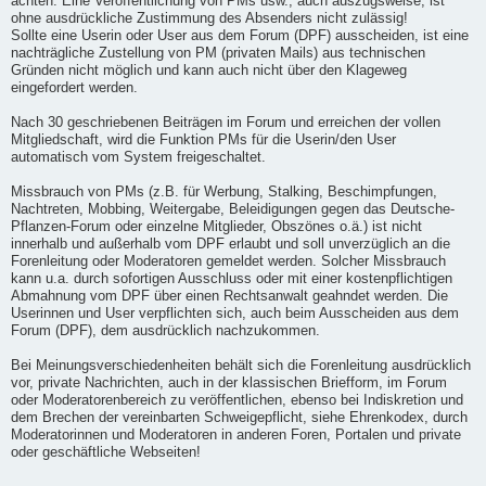
achten. Eine Veröffentlichung von PMs usw., auch auszugsweise, ist
ohne ausdrückliche Zustimmung des Absenders nicht zulässig!
Sollte eine Userin oder User aus dem Forum (DPF) ausscheiden, ist eine
nachträgliche Zustellung von PM (privaten Mails) aus technischen
Gründen nicht möglich und kann auch nicht über den Klageweg
eingefordert werden.
Nach 30 geschriebenen Beiträgen im Forum und erreichen der vollen
Mitgliedschaft, wird die Funktion PMs für die Userin/den User
automatisch vom System freigeschaltet.
Missbrauch von PMs (z.B. für Werbung, Stalking, Beschimpfungen,
Nachtreten, Mobbing, Weitergabe, Beleidigungen gegen das Deutsche-
Pflanzen-Forum oder einzelne Mitglieder, Obszönes o.ä.) ist nicht
innerhalb und außerhalb vom DPF erlaubt und soll unverzüglich an die
Forenleitung oder Moderatoren gemeldet werden. Solcher Missbrauch
kann u.a. durch sofortigen Ausschluss oder mit einer kostenpflichtigen
Abmahnung vom DPF über einen Rechtsanwalt geahndet werden. Die
Userinnen und User verpflichten sich, auch beim Ausscheiden aus dem
Forum (DPF), dem ausdrücklich nachzukommen.
Bei Meinungsverschiedenheiten behält sich die Forenleitung ausdrücklich
vor, private Nachrichten, auch in der klassischen Briefform, im Forum
oder Moderatorenbereich zu veröffentlichen, ebenso bei Indiskretion und
dem Brechen der vereinbarten Schweigepflicht, siehe Ehrenkodex, durch
Moderatorinnen und Moderatoren in anderen Foren, Portalen und private
oder geschäftliche Webseiten!