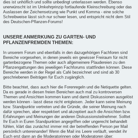
dies ist unhöflich und sollte unbedingt unterlassen werden. Ebenso
unerwünscht ist im Umkehrprinzip fortlaufende Kleinschreibung oder das
Auslassen der Zeichensetzung wie Punkt und Komma - eine solche
Schreibweise lässt sich nur schwer lesen, und entspricht nicht dem Stil
des Deutschen-Pflanzen-Forums!
UNSERE ANMERKUNG ZU GARTEN- UND
PFLANZENFREMDEN THEMEN:
In unserem Forum und ebenfalls in den dazugehörigen Fachforen sind
Bereiche vorgesehen, in denen jeweils ein gewisser Freiraum für nicht
gartenbezogene Themen oder auch allgemeinere Plaudereien zu den
Pflanzengattungen des jeweiligen Fachforums stattfinden können. Diese
Bereiche werden in der Regel als Café bezeichnet und sind ab 30
geschriebenen Beiträgen für Euch zugänglich.
Bitte beachtet, dass auch hier die Forenregeln und die Netiquette gelten.
Da es gerade in diesen freien Bereichen auch mal zu kontroversen
Themen und Ansichten kommen kann und damit Diskussionen ausgelöst
werden können - lasst diese nicht entgleisen. Jeder kann seine Meinung
bzw. Standpunkte vertreten und die Gründe, die seiner Meinung nach
dafür sprechen, aber respektiert und akzeptiert auch die Ansichten bzw.
Erfahrungen und Meinungen der anderen Diskussionsteilnehmer. Solltet
Ihr Euch in Euren Standpunkten angegriffen oder ungerecht behandelt
fühlen, klärt das zunächst immer mit der betreffenden Person per Mail
persönlich untereinander! Wenn die Mail ins Leere verläuft, wendet ihr
Euch erst dann an die Moderatorinnen oder Moderatoren über: