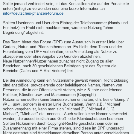
Sollte jemand verhindert sein, ist das Kontaktformular auf der Portalseite
unten (mittig) zu verwenden oder eine kurze Information an
info@deutsches-pflanzen-forum.de
Sollten Userinnen und User dem Eintrag der Telefonnummer (Handy und
Festnetz) im Profil nicht nachkommen, wird eine Nutzung “ohne
Begründung“ abgelehnt.
Das Team bietet das Forum (DPF) zum Austausch in erster Linie über
Garten-, Natur- und Pflanzenthemen an. Es bleibt dem Team und der
Forenleitung vom DPF vorbehalten, eine Anmeldung als Nutzer zu
akzeptieren oder ohne Angabe von Gründen abzulehnen.
Neue Nutzerinnen/Nutzer haben zunächst nicht Zugang zu allen
Bereichen, nach 30 geschriebenen Beiträgen gibt das System die
Bereiche (Cafes und E-Mail Verkehr) frei.
Bei der Anmeldung kann ein Nutzername gewählt werden. Nicht zulässig
sind anstößige, provozierende oder beleidigende Namen, Namen von
Personen, die in der Öffentlichkeit stehen, wie z.B. tote oder lebende
Politiker, Künstler usw. und Markennamen (Copyright).
Nutzernamen sollten keine Sonderzeichen enthalten, d.h. keine §$amp;?
@ ... usw., sondern in erster Linie Buchstaben. Wenn z.B. "Michael"
schon vergeben ist, kann man sich "Michael 2", "Michael A.", "2.
Michael", "Mich-ael" etc. nennen. - Auch sollen keine Namen verwendet
werden, die ausschließlich aus Groß- oder Kleinbuchstaben bestehen.
Sollten Nicknamen durch Copyright-Rechte geschützt sein oder im
Zusammenhang mit einer Firma stehen, sind diese im DPF untersagt!
Nicht gestattet sind Anmeldungen derselben Person unter verschiedenen