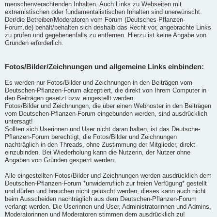
menschenverachtenden Inhalten. Auch Links zu Webseiten mit
extremistischen oder fundamentalistischen Inhalten sind unerwünscht.
Der/die Betreiber/Moderatoren vom Forum (Deutsches-Pflanzen-
Forum.de) behält/behalten sich deshalb das Recht vor, angebrachte Links
zu prüfen und gegebenenfalls zu entfernen. Hierzu ist keine Angabe von
Gründen erforderlich.
Fotos/Bilder/Zeichnungen und allgemeine Links einbinden:
Es werden nur Fotos/Bilder und Zeichnungen in den Beiträgen vom
Deutschen-Pflanzen-Forum akzeptiert, die direkt von Ihrem Computer in
den Beiträgen gesetzt bzw. eingestellt werden.
Fotos/Bilder und Zeichnungen, die über einen Webhoster in den Beiträgen
vom Deutschen-Pflanzen-Forum eingebunden werden, sind ausdrücklich
untersagt!
Sollten sich Userinnen und User nicht daran halten, ist das Deutsche-
Pflanzen-Forum berechtigt, die Fotos/Bilder und Zeichnungen
nachträglich in den Threads, ohne Zustimmung der Mitglieder, direkt
einzubinden. Bei Wiederholung kann die Nutzerin, der Nutzer ohne
Angaben von Gründen gesperrt werden.
Alle eingestellten Fotos/Bilder und Zeichnungen werden ausdrücklich dem
Deutschen-Pflanzen-Forum *unwiderruflich zur freien Verfügung* gestellt
und dürfen und brauchen nicht gelöscht werden, dieses kann auch nicht
beim Ausscheiden nachträglich aus dem Deutschen-Pflanzen-Forum
verlangt werden. Die Userinnen und User, Administratorinnen und Admins,
Moderatorinnen und Moderatoren stimmen dem ausdrücklich zu!