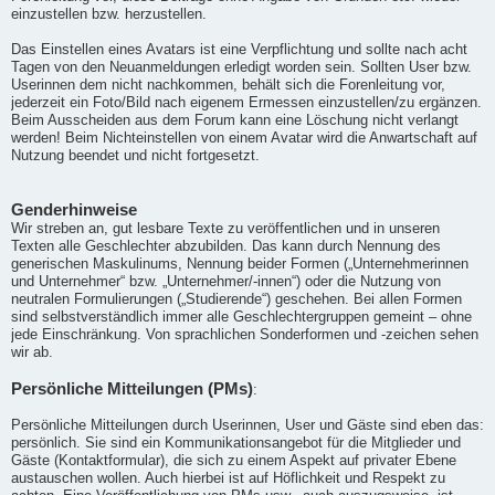
einzustellen bzw. herzustellen.
Das Einstellen eines Avatars ist eine Verpflichtung und sollte nach acht
Tagen von den Neuanmeldungen erledigt worden sein. Sollten User bzw.
Userinnen dem nicht nachkommen, behält sich die Forenleitung vor,
jederzeit ein Foto/Bild nach eigenem Ermessen einzustellen/zu ergänzen.
Beim Ausscheiden aus dem Forum kann eine Löschung nicht verlangt
werden! Beim Nichteinstellen von einem Avatar wird die Anwartschaft auf
Nutzung beendet und nicht fortgesetzt.
Genderhinweise
Wir streben an, gut lesbare Texte zu veröffentlichen und in unseren
Texten alle Geschlechter abzubilden. Das kann durch Nennung des
generischen Maskulinums, Nennung beider Formen („Unternehmerinnen
und Unternehmer“ bzw. „Unternehmer/-innen“) oder die Nutzung von
neutralen Formulierungen („Studierende“) geschehen. Bei allen Formen
sind selbstverständlich immer alle Geschlechtergruppen gemeint – ohne
jede Einschränkung. Von sprachlichen Sonderformen und -zeichen sehen
wir ab.
Persönliche Mitteilungen (PMs)
:
Persönliche Mitteilungen durch Userinnen, User und Gäste sind eben das:
persönlich. Sie sind ein Kommunikationsangebot für die Mitglieder und
Gäste (Kontaktformular), die sich zu einem Aspekt auf privater Ebene
austauschen wollen. Auch hierbei ist auf Höflichkeit und Respekt zu