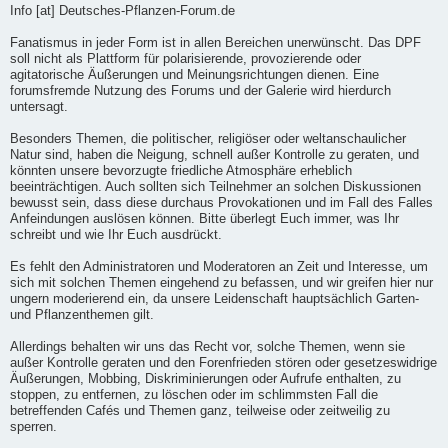
Info [at] Deutsches-Pflanzen-Forum.de
Fanatismus in jeder Form ist in allen Bereichen unerwünscht. Das DPF
soll nicht als Plattform für polarisierende, provozierende oder
agitatorische Äußerungen und Meinungsrichtungen dienen. Eine
forumsfremde Nutzung des Forums und der Galerie wird hierdurch
untersagt.
Besonders Themen, die politischer, religiöser oder weltanschaulicher
Natur sind, haben die Neigung, schnell außer Kontrolle zu geraten, und
könnten unsere bevorzugte friedliche Atmosphäre erheblich
beeinträchtigen. Auch sollten sich Teilnehmer an solchen Diskussionen
bewusst sein, dass diese durchaus Provokationen und im Fall des Falles
Anfeindungen auslösen können. Bitte überlegt Euch immer, was Ihr
schreibt und wie Ihr Euch ausdrückt.
Es fehlt den Administratoren und Moderatoren an Zeit und Interesse, um
sich mit solchen Themen eingehend zu befassen, und wir greifen hier nur
ungern moderierend ein, da unsere Leidenschaft hauptsächlich Garten-
und Pflanzenthemen gilt.
Allerdings behalten wir uns das Recht vor, solche Themen, wenn sie
außer Kontrolle geraten und den Forenfrieden stören oder gesetzeswidrige
Äußerungen, Mobbing, Diskriminierungen oder Aufrufe enthalten, zu
stoppen, zu entfernen, zu löschen oder im schlimmsten Fall die
betreffenden Cafés und Themen ganz, teilweise oder zeitweilig zu
sperren.