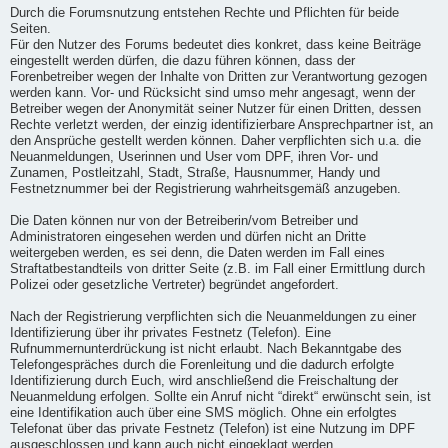
Durch die Forumsnutzung entstehen Rechte und Pflichten für beide
Seiten.
Für den Nutzer des Forums bedeutet dies konkret, dass keine Beiträge
eingestellt werden dürfen, die dazu führen können, dass der
Forenbetreiber wegen der Inhalte von Dritten zur Verantwortung gezogen
werden kann. Vor- und Rücksicht sind umso mehr angesagt, wenn der
Betreiber wegen der Anonymität seiner Nutzer für einen Dritten, dessen
Rechte verletzt werden, der einzig identifizierbare Ansprechpartner ist, an
den Ansprüche gestellt werden können. Daher verpflichten sich u.a. die
Neuanmeldungen, Userinnen und User vom DPF, ihren Vor- und
Zunamen, Postleitzahl, Stadt, Straße, Hausnummer, Handy und
Festnetznummer bei der Registrierung wahrheitsgemäß anzugeben.
Die Daten können nur von der Betreiberin/vom Betreiber und
Administratoren eingesehen werden und dürfen nicht an Dritte
weitergeben werden, es sei denn, die Daten werden im Fall eines
Straftatbestandteils von dritter Seite (z.B. im Fall einer Ermittlung durch
Polizei oder gesetzliche Vertreter) begründet angefordert.
Nach der Registrierung verpflichten sich die Neuanmeldungen zu einer
Identifizierung über ihr privates Festnetz (Telefon). Eine
Rufnummernunterdrückung ist nicht erlaubt. Nach Bekanntgabe des
Telefongespräches durch die Forenleitung und die dadurch erfolgte
Identifizierung durch Euch, wird anschließend die Freischaltung der
Neuanmeldung erfolgen. Sollte ein Anruf nicht “direkt“ erwünscht sein, ist
eine Identifikation auch über eine SMS möglich. Ohne ein erfolgtes
Telefonat über das private Festnetz (Telefon) ist eine Nutzung im DPF
ausgeschlossen und kann auch nicht eingeklagt werden.