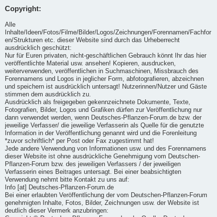
Copyright:
Alle
Inhalte/Ideen/Fotos/Filme/Bilder/Logos/Zeichnungen/Forennamen/Fachfor
en/Strukturen etc. dieser Website sind durch das Urheberrecht
ausdrücklich geschützt:
Nur für Euren privaten, nicht-geschäftlichen Gebrauch könnt Ihr das hier
veröffentlichte Material usw. ansehen! Kopieren, ausdrucken,
weiterverwenden, veröffentlichen in Suchmaschinen, Missbrauch des
Forennamens und Logos in jeglicher Form, abfotografieren, abzeichnen
und speichern ist ausdrücklich untersagt! Nutzerinnen/Nutzer und Gäste
stimmen dem ausdrücklich zu.
Ausdrücklich als freigegeben gekennzeichnete Dokumente, Texte,
Fotografien, Bilder, Logos und Grafiken dürfen zur Veröffentlichung nur
dann verwendet werden, wenn Deutsches-Pflanzen-Forum.de bzw. der
jeweilige Verfasser/ die jeweilige Verfasserin als Quelle für die genutzte
Information in der Veröffentlichung genannt wird und die Forenleitung
*zuvor schriftlich* per Post oder Fax zugestimmt hat!
Jede andere Verwendung von Informationen usw. und des Forennamens
dieser Website ist ohne ausdrückliche Genehmigung vom Deutschen-
Pflanzen-Forum bzw. des jeweiligen Verfassers / der jeweiligen
Verfasserin eines Beitrages untersagt. Bei einer beabsichtigten
Verwendung nehmt bitte Kontakt zu uns auf:
Info [at] Deutsches-Pflanzen-Forum.de
Bei einer erlaubten Veröffentlichung der vom Deutschen-Pflanzen-Forum
genehmigten Inhalte, Fotos, Bilder, Zeichnungen usw. der Website ist
deutlich dieser Vermerk anzubringen: