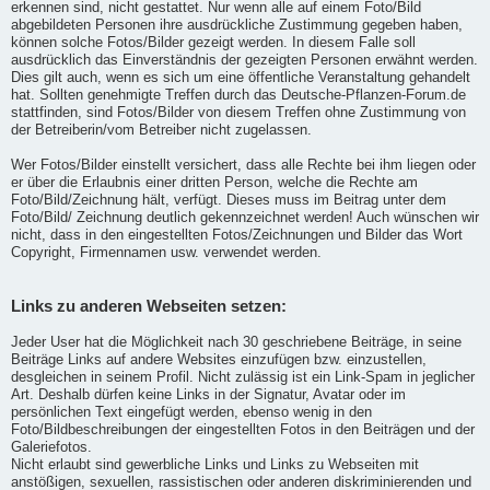
erkennen sind, nicht gestattet. Nur wenn alle auf einem Foto/Bild
abgebildeten Personen ihre ausdrückliche Zustimmung gegeben haben,
können solche Fotos/Bilder gezeigt werden. In diesem Falle soll
ausdrücklich das Einverständnis der gezeigten Personen erwähnt werden.
Dies gilt auch, wenn es sich um eine öffentliche Veranstaltung gehandelt
hat. Sollten genehmigte Treffen durch das Deutsche-Pflanzen-Forum.de
stattfinden, sind Fotos/Bilder von diesem Treffen ohne Zustimmung von
der Betreiberin/vom Betreiber nicht zugelassen.
Wer Fotos/Bilder einstellt versichert, dass alle Rechte bei ihm liegen oder
er über die Erlaubnis einer dritten Person, welche die Rechte am
Foto/Bild/Zeichnung hält, verfügt. Dieses muss im Beitrag unter dem
Foto/Bild/ Zeichnung deutlich gekennzeichnet werden! Auch wünschen wir
nicht, dass in den eingestellten Fotos/Zeichnungen und Bilder das Wort
Copyright, Firmennamen usw. verwendet werden.
Links zu anderen Webseiten setzen:
Jeder User hat die Möglichkeit nach 30 geschriebene Beiträge, in seine
Beiträge Links auf andere Websites einzufügen bzw. einzustellen,
desgleichen in seinem Profil. Nicht zulässig ist ein Link-Spam in jeglicher
Art. Deshalb dürfen keine Links in der Signatur, Avatar oder im
persönlichen Text eingefügt werden, ebenso wenig in den
Foto/Bildbeschreibungen der eingestellten Fotos in den Beiträgen und der
Galeriefotos.
Nicht erlaubt sind gewerbliche Links und Links zu Webseiten mit
anstößigen, sexuellen, rassistischen oder anderen diskriminierenden und