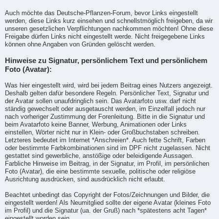
Auch möchte das Deutsche-Pflanzen-Forum, bevor Links eingestellt
werden, diese Links kurz einsehen und schnellstmöglich freigeben, da wir
unseren gesetzlichen Verpflichtungen nachkommen möchten! Ohne diese
Freigabe dürfen Links nicht eingestellt werde. Nicht freigegebene Links
können ohne Angaben von Gründen gelöscht werden.
Hinweise zu Signatur, persönlichem Text und persönlichem
Foto (Avatar):
Was hier eingestellt wird, wird bei jedem Beitrag eines Nutzers angezeigt.
Deshalb gelten dafür besondere Regeln. Persönlicher Text, Signatur und
der Avatar sollen unaufdringlich sein. Das Avatarfoto usw. darf nicht
ständig gewechselt oder ausgetauscht werden, im Einzelfall jedoch nur
nach vorheriger Zustimmung der Forenleitung. Bitte in die Signatur und
beim Avatarfoto keine Banner, Werbung, Animationen oder Links
einstellen, Wörter nicht nur in Klein- oder Großbuchstaben schreiben.
Letzteres bedeutet im Internet *Anschreien*. Auch fette Schrift, Farben
oder bestimmte Farbkombinationen sind im DPF nicht zugelassen. Nicht
gestattet sind gewerbliche, anstößige oder beleidigende Aussagen.
Farbliche Hinweise im Beitrag, in der Signatur, im Profil, im persönlichen
Foto (Avatar), die eine bestimmte sexuelle, politische oder religiöse
Ausrichtung ausdrücken, sind ausdrücklich nicht erlaubt.
Beachtet unbedingt das Copyright der Fotos/Zeichnungen und Bilder, die
eingestellt werden! Als Neumitglied sollte der eigene Avatar (kleines Foto
im Profil) und die Signatur (ua. der Gruß) nach *spätestens acht Tagen*
eingestellt worden sein.