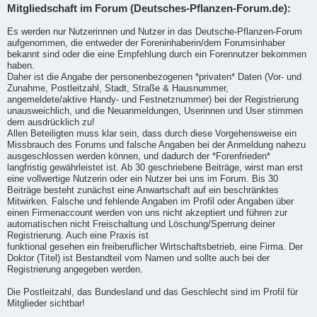
Mitgliedschaft im Forum (Deutsches-Pflanzen-Forum.de):
Es werden nur Nutzerinnen und Nutzer in das Deutsche-Pflanzen-Forum
aufgenommen, die entweder der Foreninhaberin/dem Forumsinhaber
bekannt sind oder die eine Empfehlung durch ein Forennutzer bekommen
haben.
Daher ist die Angabe der personenbezogenen *privaten* Daten (Vor- und
Zunahme, Postleitzahl, Stadt, Straße & Hausnummer,
angemeldete/aktive Handy- und Festnetznummer) bei der Registrierung
unausweichlich, und die Neuanmeldungen, Userinnen und User stimmen
dem ausdrücklich zu!
Allen Beteiligten muss klar sein, dass durch diese Vorgehensweise ein
Missbrauch des Forums und falsche Angaben bei der Anmeldung nahezu
ausgeschlossen werden können, und dadurch der *Forenfrieden*
langfristig gewährleistet ist. Ab 30 geschriebene Beiträge, wirst man erst
eine vollwertige Nutzerin oder ein Nutzer bei uns im Forum. Bis 30
Beiträge besteht zunächst eine Anwartschaft auf ein beschränktes
Mitwirken. Falsche und fehlende Angaben im Profil oder Angaben über
einen Firmenaccount werden von uns nicht akzeptiert und führen zur
automatischen nicht Freischaltung und Löschung/Sperrung deiner
Registrierung. Auch eine Praxis ist
funktional gesehen ein freiberuflicher Wirtschaftsbetrieb, eine Firma. Der
Doktor (Titel) ist Bestandteil vom Namen und sollte auch bei der
Registrierung angegeben werden.
Die Postleitzahl, das Bundesland und das Geschlecht sind im Profil für
Mitglieder sichtbar!