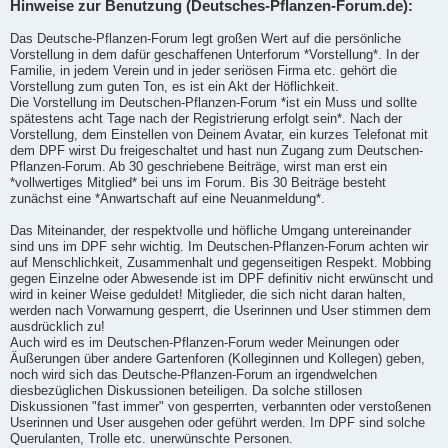
Hinweise zur Benutzung (Deutsches-Pflanzen-Forum.de):
Das Deutsche-Pflanzen-Forum legt großen Wert auf die persönliche
Vorstellung in dem dafür geschaffenen Unterforum *Vorstellung*. In der
Familie, in jedem Verein und in jeder seriösen Firma etc. gehört die
Vorstellung zum guten Ton, es ist ein Akt der Höflichkeit.
Die Vorstellung im Deutschen-Pflanzen-Forum *ist ein Muss und sollte
spätestens acht Tage nach der Registrierung erfolgt sein*. Nach der
Vorstellung, dem Einstellen von Deinem Avatar, ein kurzes Telefonat mit
dem DPF wirst Du freigeschaltet und hast nun Zugang zum Deutschen-
Pflanzen-Forum. Ab 30 geschriebene Beiträge, wirst man erst ein
*vollwertiges Mitglied* bei uns im Forum. Bis 30 Beiträge besteht
zunächst eine *Anwartschaft auf eine Neuanmeldung*.
Das Miteinander, der respektvolle und höfliche Umgang untereinander
sind uns im DPF sehr wichtig. Im Deutschen-Pflanzen-Forum achten wir
auf Menschlichkeit, Zusammenhalt und gegenseitigen Respekt. Mobbing
gegen Einzelne oder Abwesende ist im DPF definitiv nicht erwünscht und
wird in keiner Weise geduldet! Mitglieder, die sich nicht daran halten,
werden nach Vorwarnung gesperrt, die Userinnen und User stimmen dem
ausdrücklich zu!
Auch wird es im Deutschen-Pflanzen-Forum weder Meinungen oder
Äußerungen über andere Gartenforen (Kolleginnen und Kollegen) geben,
noch wird sich das Deutsche-Pflanzen-Forum an irgendwelchen
diesbezüglichen Diskussionen beteiligen. Da solche stillosen
Diskussionen "fast immer" von gesperrten, verbannten oder verstoßenen
Userinnen und User ausgehen oder geführt werden. Im DPF sind solche
Querulanten, Trolle etc. unerwünschte Personen.