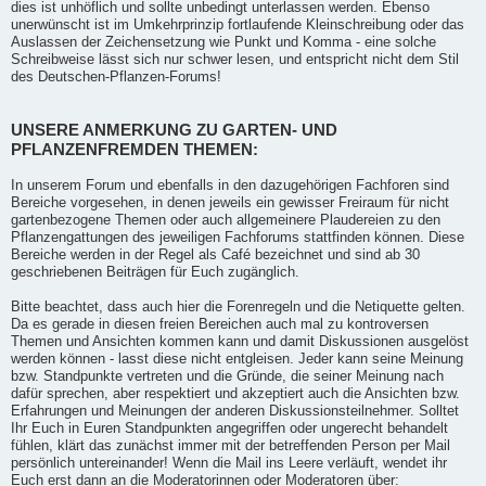
dies ist unhöflich und sollte unbedingt unterlassen werden. Ebenso
unerwünscht ist im Umkehrprinzip fortlaufende Kleinschreibung oder das
Auslassen der Zeichensetzung wie Punkt und Komma - eine solche
Schreibweise lässt sich nur schwer lesen, und entspricht nicht dem Stil
des Deutschen-Pflanzen-Forums!
UNSERE ANMERKUNG ZU GARTEN- UND
PFLANZENFREMDEN THEMEN:
In unserem Forum und ebenfalls in den dazugehörigen Fachforen sind
Bereiche vorgesehen, in denen jeweils ein gewisser Freiraum für nicht
gartenbezogene Themen oder auch allgemeinere Plaudereien zu den
Pflanzengattungen des jeweiligen Fachforums stattfinden können. Diese
Bereiche werden in der Regel als Café bezeichnet und sind ab 30
geschriebenen Beiträgen für Euch zugänglich.
Bitte beachtet, dass auch hier die Forenregeln und die Netiquette gelten.
Da es gerade in diesen freien Bereichen auch mal zu kontroversen
Themen und Ansichten kommen kann und damit Diskussionen ausgelöst
werden können - lasst diese nicht entgleisen. Jeder kann seine Meinung
bzw. Standpunkte vertreten und die Gründe, die seiner Meinung nach
dafür sprechen, aber respektiert und akzeptiert auch die Ansichten bzw.
Erfahrungen und Meinungen der anderen Diskussionsteilnehmer. Solltet
Ihr Euch in Euren Standpunkten angegriffen oder ungerecht behandelt
fühlen, klärt das zunächst immer mit der betreffenden Person per Mail
persönlich untereinander! Wenn die Mail ins Leere verläuft, wendet ihr
Euch erst dann an die Moderatorinnen oder Moderatoren über: