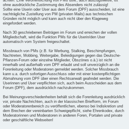
achten. Eine Veröffentlichung von PMs usw., auch auszugsweise, ist
ohne ausdrückliche Zustimmung des Absenders nicht zulässig!
Sollte eine Userin oder User aus dem Forum (DPF) ausscheiden, ist eine
nachträgliche Zustellung von PM (privaten Mails) aus technischen
Gründen nicht möglich und kann auch nicht über den Klageweg
eingefordert werden.
Nach 30 geschriebenen Beiträgen im Forum und erreichen der vollen
Mitgliedschaft, wird die Funktion PMs für die Userin/den User
automatisch vom System freigeschaltet.
Missbrauch von PMs (z.B. für Werbung, Stalking, Beschimpfungen,
Nachtreten, Mobbing, Weitergabe, Beleidigungen gegen das Deutsche-
Pflanzen-Forum oder einzelne Mitglieder, Obszönes o.ä.) ist nicht
innerhalb und außerhalb vom DPF erlaubt und soll unverzüglich an die
Forenleitung oder Moderatoren gemeldet werden. Solcher Missbrauch
kann u.a. durch sofortigen Ausschluss oder mit einer kostenpflichtigen
Abmahnung vom DPF über einen Rechtsanwalt geahndet werden. Die
Userinnen und User verpflichten sich, auch beim Ausscheiden aus dem
Forum (DPF), dem ausdrücklich nachzukommen.
Bei Meinungsverschiedenheiten behält sich die Forenleitung ausdrücklich
vor, private Nachrichten, auch in der klassischen Briefform, im Forum
oder Moderatorenbereich zu veröffentlichen, ebenso bei Indiskretion und
dem Brechen der vereinbarten Schweigepflicht, siehe Ehrenkodex, durch
Moderatorinnen und Moderatoren in anderen Foren, Portalen und private
oder geschäftliche Webseiten!