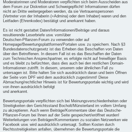
Moderatorinnen und Moderatoren verpflichten sich beim Ausscheiden aus
dem Forum zur Diskretion und Schweigepflicht! Informationen dürfen
nicht an Dritte weitergegeben werden, da sie Vertrauenspersonen
(Vertreter von der Inhaberin (=Admina) oder dem Inhaber) waren und den
Leitfaden (Ehrenkodex) bestätigt und anerkannt haben.
Es ist nicht gestattet Daten/Informationen/Beiträge und daraus
resultierende Leserbriefe usw. vom/über
Deutschen-Pflanzen-Forum zu verwenden oder auf
Homepage/Bewertungsplattformen/Portalen usw. zu speichern. Nach §3
Bundesdatenschutzgesetz ist das Erheben das Beschaffen von Daten
über den Betroffenen. In diesem Fall ist es das Beschaffen der Daten
zum Technischen Ansprechpartner, es erfolgte nicht auf freiwilliger Basis
und es bleibt zu befürchten, dass dies auch bei den restlichen Domain-
Informationen zutrifft. In diesem, unserem oder ähnlichen Fall zu
untersagen ist. Bitte halten Sie sich ausdrücklich daran und beim Öffnen
der Seite vom DPF wird dem ausdrücklich zugestimmt! Diese
Abmachung/rechtlicher Hinweis ist für Bewertungsportale wichtig und wird
von ihnen ausdrücklich befolgt
und anerkannt.
Bewertungsportale verpflichten sich bei Meinungsverschiedenheiten oder
Streitigkeiten den Gerichtsstand Bocholt/Münsterland im vollem Umfang
zu akzeptieren. Auch wenn Beiträge/Kommentare über das Deutsche-
Pflanzen-Forum bei Ihnen auf der Seite gespeichert/eröffnet wurden!
Weiterleitungen von Beiträgen/Kommentaren zu sozialen Netzwerken wie
Facebook usw. wird ausdrücklich untersagt. Sollten Kosten durch
Rechtsstreitigkeiten anfallen, übernehmen die Bewertungsportale die