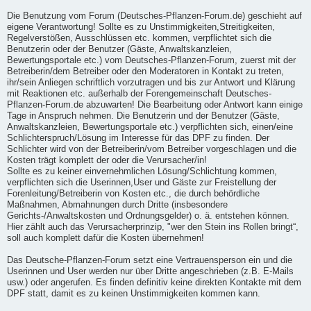
Die Benutzung vom Forum (Deutsches-Pflanzen-Forum.de) geschieht auf
eigene Verantwortung! Sollte es zu Unstimmigkeiten,Streitigkeiten,
Regelverstößen, Ausschlüssen etc. kommen, verpflichtet sich die
Benutzerin oder der Benutzer (Gäste, Anwaltskanzleien,
Bewertungsportale etc.) vom Deutsches-Pflanzen-Forum, zuerst mit der
Betreiberin/dem Betreiber oder den Moderatoren in Kontakt zu treten,
ihr/sein Anliegen schriftlich vorzutragen und bis zur Antwort und Klärung
mit Reaktionen etc. außerhalb der Forengemeinschaft Deutsches-
Pflanzen-Forum.de abzuwarten! Die Bearbeitung oder Antwort kann einige
Tage in Anspruch nehmen. Die Benutzerin und der Benutzer (Gäste,
Anwaltskanzleien, Bewertungsportale etc.) verpflichten sich, einen/eine
Schlichterspruch/Lösung im Interesse für das DPF zu finden. Der
Schlichter wird von der Betreiberin/vom Betreiber vorgeschlagen und die
Kosten trägt komplett der oder die Verursacher/in!
Sollte es zu keiner einvernehmlichen Lösung/Schlichtung kommen,
verpflichten sich die Userinnen,User und Gäste zur Freistellung der
Forenleitung/Betreiberin von Kosten etc., die durch behördliche
Maßnahmen, Abmahnungen durch Dritte (insbesondere
Gerichts-/Anwaltskosten und Ordnungsgelder) o. ä. entstehen können.
Hier zählt auch das Verursacherprinzip, "wer den Stein ins Rollen bringt“,
soll auch komplett dafür die Kosten übernehmen!
Das Deutsche-Pflanzen-Forum setzt eine Vertrauensperson ein und die
Userinnen und User werden nur über Dritte angeschrieben (z.B. E-Mails
usw.) oder angerufen. Es finden definitiv keine direkten Kontakte mit dem
DPF statt, damit es zu keinen Unstimmigkeiten kommen kann.