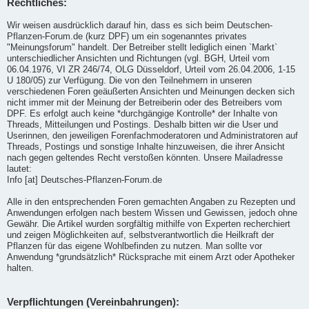
Rechtliches:
Wir weisen ausdrücklich darauf hin, dass es sich beim Deutschen-
Pflanzen-Forum.de (kurz DPF) um ein sogenanntes privates
"Meinungsforum" handelt. Der Betreiber stellt lediglich einen `Markt`
unterschiedlicher Ansichten und Richtungen (vgl. BGH, Urteil vom
06.04.1976, VI ZR 246/74, OLG Düsseldorf, Urteil vom 26.04.2006, 1-15
U 180/05) zur Verfügung. Die von den Teilnehmern in unseren
verschiedenen Foren geäußerten Ansichten und Meinungen decken sich
nicht immer mit der Meinung der Betreiberin oder des Betreibers vom
DPF. Es erfolgt auch keine *durchgängige Kontrolle* der Inhalte von
Threads, Mitteilungen und Postings. Deshalb bitten wir die User und
Userinnen, den jeweiligen Forenfachmoderatoren und Administratoren auf
Threads, Postings und sonstige Inhalte hinzuweisen, die ihrer Ansicht
nach gegen geltendes Recht verstoßen könnten. Unsere Mailadresse
lautet:
Info [at] Deutsches-Pflanzen-Forum.de
Alle in den entsprechenden Foren gemachten Angaben zu Rezepten und
Anwendungen erfolgen nach bestem Wissen und Gewissen, jedoch ohne
Gewähr. Die Artikel wurden sorgfältig mithilfe von Experten recherchiert
und zeigen Möglichkeiten auf, selbstverantwortlich die Heilkraft der
Pflanzen für das eigene Wohlbefinden zu nutzen. Man sollte vor
Anwendung *grundsätzlich* Rücksprache mit einem Arzt oder Apotheker
halten.
Verpflichtungen (Vereinbahrungen):