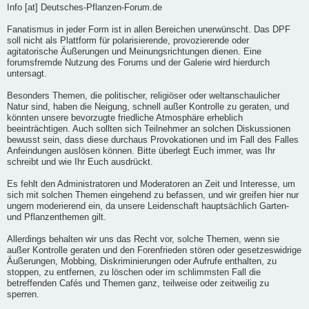
Info [at] Deutsches-Pflanzen-Forum.de
Fanatismus in jeder Form ist in allen Bereichen unerwünscht. Das DPF
soll nicht als Plattform für polarisierende, provozierende oder
agitatorische Äußerungen und Meinungsrichtungen dienen. Eine
forumsfremde Nutzung des Forums und der Galerie wird hierdurch
untersagt.
Besonders Themen, die politischer, religiöser oder weltanschaulicher
Natur sind, haben die Neigung, schnell außer Kontrolle zu geraten, und
könnten unsere bevorzugte friedliche Atmosphäre erheblich
beeinträchtigen. Auch sollten sich Teilnehmer an solchen Diskussionen
bewusst sein, dass diese durchaus Provokationen und im Fall des Falles
Anfeindungen auslösen können. Bitte überlegt Euch immer, was Ihr
schreibt und wie Ihr Euch ausdrückt.
Es fehlt den Administratoren und Moderatoren an Zeit und Interesse, um
sich mit solchen Themen eingehend zu befassen, und wir greifen hier nur
ungern moderierend ein, da unsere Leidenschaft hauptsächlich Garten-
und Pflanzenthemen gilt.
Allerdings behalten wir uns das Recht vor, solche Themen, wenn sie
außer Kontrolle geraten und den Forenfrieden stören oder gesetzeswidrige
Äußerungen, Mobbing, Diskriminierungen oder Aufrufe enthalten, zu
stoppen, zu entfernen, zu löschen oder im schlimmsten Fall die
betreffenden Cafés und Themen ganz, teilweise oder zeitweilig zu
sperren.