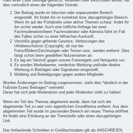
Falls einer Eurer Beiträge gelöscht, verändert oder verschoben wurde, hat
dies vermutlich einen der folgenden Gründe:
Der Beitrag wurde im falschen oder unpassenden Bereich
eingestellt. Ihr findet ihn im korrekten bzw. dazugehörigen Bereich.
Wenn ihr auf der Portalseite unter aktive Themen schaut, findet Ihr
ihn sicher wieder. Auch eine höfliche Anfrage bei einer
Fachmoderatorin/beim Fachmoderator oder Admin/a führt im Fall
des Falles sicher zu einer hilfreichen Auskunft.
Verstöße gegen geltende Gesetze, Verletzungen des
Urheberschutzes (Copyright), ob nun bei
Fotos/Bildern/Zeichnungen oder Texten usw., werden entfernt. Dies
fängt schon beim gewählten Nutzernamen an.
Es lag ein Verstoß gegen unsere Forenregeln und Netiquette vor.
Es wurden Werbebanner, verdeckte Werbung und/oder direkte
Werbung in Beiträgen oder Signaturen eingestellt.
Mobbing und Beleidigungen gegen andere Mitglieder.
Wurden Änderungen im Beitrag vorgenommen, steht dies *deutlich in der
Fußnote Eures Beitrages* vermerkt.
Daran hat sich jede Moderatorin und jeder Moderator strikt zu halten!
Wenn ein Teil des Themas abgetrennt wurde, dann hat sich der
abgetrennte Teil zu weit vom eigentlichen Grundthema entfernt. Aus dem
abgetrennten Teil wurde im passenden Bereich ein neues Thema eröffnet.
Ihr findet eine Erklärung an der Trennstelle oder einen dazugehörigen
Link.
Das fortlaufende Schreiben in Großbuchstaben gilt als ANSCHREIEN,