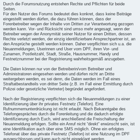
Durch die Forumsnutzung entstehen Rechte und Pflichten für beide
Seiten.
Für den Nutzer des Forums bedeutet dies konkret, dass keine Beiträge
eingestellt werden dürfen, die dazu führen können, dass der
Forenbetreiber wegen der Inhalte von Dritten zur Verantwortung gezogen
werden kann. Vor- und Rücksicht sind umso mehr angesagt, wenn der
Betreiber wegen der Anonymität seiner Nutzer für einen Dritten, dessen
Rechte verletzt werden, der einzig identifizierbare Ansprechpartner ist, an
den Ansprüche gestellt werden können. Daher verpflichten sich u.a. die
Neuanmeldungen, Userinnen und User vom DPF, ihren Vor- und
Zunamen, Postleitzahl, Stadt, Straße, Hausnummer, Handy und
Festnetznummer bei der Registrierung wahrheitsgemäß anzugeben.
Die Daten können nur von der Betreiberin/vom Betreiber und
Administratoren eingesehen werden und dürfen nicht an Dritte
weitergeben werden, es sei denn, die Daten werden im Fall eines
Straftatbestandteils von dritter Seite (z.B. im Fall einer Ermittlung durch
Polizei oder gesetzliche Vertreter) begründet angefordert.
Nach der Registrierung verpflichten sich die Neuanmeldungen zu einer
Identifizierung über ihr privates Festnetz (Telefon). Eine
Rufnummernunterdrückung ist nicht erlaubt. Nach Bekanntgabe des
Telefongespräches durch die Forenleitung und die dadurch erfolgte
Identifizierung durch Euch, wird anschließend die Freischaltung der
Neuanmeldung erfolgen. Sollte ein Anruf nicht “direkt“ erwünscht sein, ist
eine Identifikation auch über eine SMS möglich. Ohne ein erfolgtes
Telefonat über das private Festnetz (Telefon) ist eine Nutzung im DPF
ausgeschlossen und kann auch nicht eingeklagt werden.