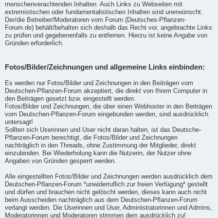
menschenverachtenden Inhalten. Auch Links zu Webseiten mit
extremistischen oder fundamentalistischen Inhalten sind unerwünscht.
Der/die Betreiber/Moderatoren vom Forum (Deutsches-Pflanzen-
Forum.de) behält/behalten sich deshalb das Recht vor, angebrachte Links
zu prüfen und gegebenenfalls zu entfernen. Hierzu ist keine Angabe von
Gründen erforderlich.
Fotos/Bilder/Zeichnungen und allgemeine Links einbinden:
Es werden nur Fotos/Bilder und Zeichnungen in den Beiträgen vom
Deutschen-Pflanzen-Forum akzeptiert, die direkt von Ihrem Computer in
den Beiträgen gesetzt bzw. eingestellt werden.
Fotos/Bilder und Zeichnungen, die über einen Webhoster in den Beiträgen
vom Deutschen-Pflanzen-Forum eingebunden werden, sind ausdrücklich
untersagt!
Sollten sich Userinnen und User nicht daran halten, ist das Deutsche-
Pflanzen-Forum berechtigt, die Fotos/Bilder und Zeichnungen
nachträglich in den Threads, ohne Zustimmung der Mitglieder, direkt
einzubinden. Bei Wiederholung kann die Nutzerin, der Nutzer ohne
Angaben von Gründen gesperrt werden.
Alle eingestellten Fotos/Bilder und Zeichnungen werden ausdrücklich dem
Deutschen-Pflanzen-Forum *unwiderruflich zur freien Verfügung* gestellt
und dürfen und brauchen nicht gelöscht werden, dieses kann auch nicht
beim Ausscheiden nachträglich aus dem Deutschen-Pflanzen-Forum
verlangt werden. Die Userinnen und User, Administratorinnen und Admins,
Moderatorinnen und Moderatoren stimmen dem ausdrücklich zu!