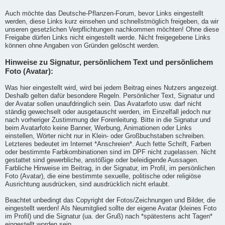
Auch möchte das Deutsche-Pflanzen-Forum, bevor Links eingestellt
werden, diese Links kurz einsehen und schnellstmöglich freigeben, da wir
unseren gesetzlichen Verpflichtungen nachkommen möchten! Ohne diese
Freigabe dürfen Links nicht eingestellt werde. Nicht freigegebene Links
können ohne Angaben von Gründen gelöscht werden.
Hinweise zu Signatur, persönlichem Text und persönlichem
Foto (Avatar):
Was hier eingestellt wird, wird bei jedem Beitrag eines Nutzers angezeigt.
Deshalb gelten dafür besondere Regeln. Persönlicher Text, Signatur und
der Avatar sollen unaufdringlich sein. Das Avatarfoto usw. darf nicht
ständig gewechselt oder ausgetauscht werden, im Einzelfall jedoch nur
nach vorheriger Zustimmung der Forenleitung. Bitte in die Signatur und
beim Avatarfoto keine Banner, Werbung, Animationen oder Links
einstellen, Wörter nicht nur in Klein- oder Großbuchstaben schreiben.
Letzteres bedeutet im Internet *Anschreien*. Auch fette Schrift, Farben
oder bestimmte Farbkombinationen sind im DPF nicht zugelassen. Nicht
gestattet sind gewerbliche, anstößige oder beleidigende Aussagen.
Farbliche Hinweise im Beitrag, in der Signatur, im Profil, im persönlichen
Foto (Avatar), die eine bestimmte sexuelle, politische oder religiöse
Ausrichtung ausdrücken, sind ausdrücklich nicht erlaubt.
Beachtet unbedingt das Copyright der Fotos/Zeichnungen und Bilder, die
eingestellt werden! Als Neumitglied sollte der eigene Avatar (kleines Foto
im Profil) und die Signatur (ua. der Gruß) nach *spätestens acht Tagen*
eingestellt worden sein.