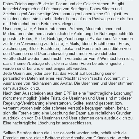
Fotos/Zeichnungen/Bilder im Forum und der Galerie stehen. Es gibt
keinerlei Anspruch auf Löschung von Beiträgen, Fotos/Bildern und
Zeichnungen! Anderweitige Vereinbarungen haben keine Gültigkeit, es
sein denn, dass sie in schriftlicher Form auf dem Postwege oder als Fax
mit Unterschrift vom Betreiber vorliegen.
Userinnen, User, Administratorinnen, Admins, Moderatorinnen und
Moderatoren stimmen ausdrücklich der Abtretung der Nutzungsrechte für
gepostete Fotos, Bilder, Beiträge, Zeichnungen, Avatare und Nicknamen
zur freien Verwendung zu. Inhalte, E-Mails, Ideen, Fachthemen, Fotos,
Zeichnungen, Bilder, Fachforen, Lexika und Forenstrukturen dürfen von
den Userinnen und User anderweitig nicht mehr verwendet oder
veröffentlicht werden, auch nicht in veränderter Form! Wir möchten nicht,
dass Themen/Beiträge etc., die in anderen Foren bereits eingestellt
worden sind, bei uns erneut eingestellt werden.
Jede Userin und jeder User hat das Recht auf Löschung seiner
persönlichen Daten mit einer Frist/Nachfrist von *sechs Wochen*, mit
Ausnahme von Nicknamen und Avatar. Die Userinnen und User stimmen
dem ausdrücklich zu.
Nach dem Ausscheiden aus dem DPF ist eine "nachträgliche Löschung"
nicht mehr möglich (siehe Frist), die Userinnen und User sind mit dieser
Regelung-Vereinbarung einverstanden. Sollte jemand gesperrt bzw.
verbannt worden sein oder schwere Verstöße begangen haben, behält
sich die Forenleitung eine Löschung der Daten aus rechtlichen Gründen
ausdrücklich vor. Die Userinnen und User stimmen dem ausdrücklich zu.
Eine nachträgliche Löschung ist ausgeschlossen.
Sollten Beiträge durch die User gelöscht worden sein, behält sich die
Forenleitung vor, diese Beiträge ohne Angabe von Gründen etc. wieder