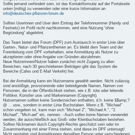
Sollte jemand verhindert sein, ist das Kontaktformular auf der Portalseite
unten (mittig) zu verwenden oder eine kurze Information an
info@deutsches-pflanzen-forum.de
Sollten Userinnen und User dem Eintrag der Telefonnummer (Handy und
Festnetz) im Profil nicht nachkommen, wird eine Nutzung “ohne
Begründung“ abgelehnt.
Das Team bietet das Forum (DPF) zum Austausch in erster Linie über
Garten-, Natur- und Pflanzenthemen an. Es bleibt dem Team und der
Forenleitung vom DPF vorbehalten, eine Anmeldung als Nutzer zu
akzeptieren oder ohne Angabe von Gründen abzulehnen.
Neue Nutzerinnen/Nutzer haben zunächst nicht Zugang zu allen
Bereichen, nach 30 geschriebenen Beiträgen gibt das System die
Bereiche (Cafes und E-Mail Verkehr) frei.
Bei der Anmeldung kann ein Nutzername gewählt werden. Nicht zulässig
sind anstößige, provozierende oder beleidigende Namen, Namen von
Personen, die in der Öffentlichkeit stehen, wie z.B. tote oder lebende
Politiker, Künstler usw. und Markennamen (Copyright).
Nutzernamen sollten keine Sonderzeichen enthalten, d.h. keine §$amp;?
@ ... usw., sondern in erster Linie Buchstaben. Wenn z.B. "Michael"
schon vergeben ist, kann man sich "Michael 2", "Michael A.", "2.
Michael", "Mich-ael" etc. nennen. - Auch sollen keine Namen verwendet
werden, die ausschließlich aus Groß- oder Kleinbuchstaben bestehen.
Sollten Nicknamen durch Copyright-Rechte geschützt sein oder im
Zusammenhang mit einer Firma stehen, sind diese im DPF untersagt!
Nicht gestattet sind Anmeldungen derselben Person unter verschiedenen