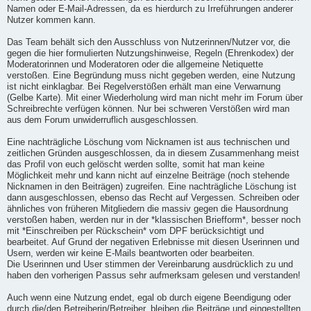
Namen oder E-Mail-Adressen, da es hierdurch zu Irreführungen anderer
Nutzer kommen kann.
Das Team behält sich den Ausschluss von Nutzerinnen/Nutzer vor, die
gegen die hier formulierten Nutzungshinweise, Regeln (Ehrenkodex) der
Moderatorinnen und Moderatoren oder die allgemeine Netiquette
verstoßen. Eine Begründung muss nicht gegeben werden, eine Nutzung
ist nicht einklagbar. Bei Regelverstößen erhält man eine Verwarnung
(Gelbe Karte). Mit einer Wiederholung wird man nicht mehr im Forum über
Schreibrechte verfügen können. Nur bei schweren Verstößen wird man
aus dem Forum unwiderruflich ausgeschlossen.
Eine nachträgliche Löschung vom Nicknamen ist aus technischen und
zeitlichen Gründen ausgeschlossen, da in diesem Zusammenhang meist
das Profil von euch gelöscht werden sollte, somit hat man keine
Möglichkeit mehr und kann nicht auf einzelne Beiträge (noch stehende
Nicknamen in den Beiträgen) zugreifen. Eine nachträgliche Löschung ist
dann ausgeschlossen, ebenso das Recht auf Vergessen. Schreiben oder
ähnliches von früheren Mitgliedern die massiv gegen die Hausordnung
verstoßen haben, werden nur in der *klassischen Briefform*, besser noch
mit *Einschreiben per Rückschein* vom DPF berücksichtigt und
bearbeitet. Auf Grund der negativen Erlebnisse mit diesen Userinnen und
Usern, werden wir keine E-Mails beantworten oder bearbeiten.
Die Userinnen und User stimmen der Vereinbarung ausdrücklich zu und
haben den vorherigen Passus sehr aufmerksam gelesen und verstanden!
Auch wenn eine Nutzung endet, egal ob durch eigene Beendigung oder
durch die/den Betreiberin/Betreiber, bleiben die Beiträge und eingestellten