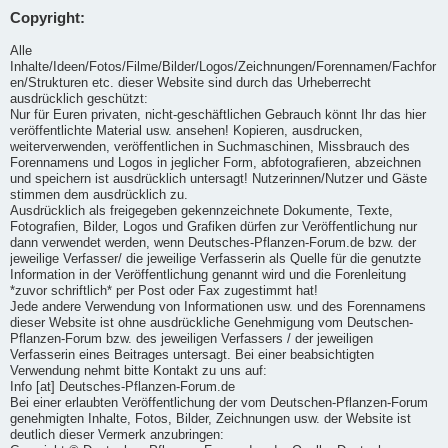
Copyright:
Alle
Inhalte/Ideen/Fotos/Filme/Bilder/Logos/Zeichnungen/Forennamen/Fachfor
en/Strukturen etc. dieser Website sind durch das Urheberrecht
ausdrücklich geschützt:
Nur für Euren privaten, nicht-geschäftlichen Gebrauch könnt Ihr das hier
veröffentlichte Material usw. ansehen! Kopieren, ausdrucken,
weiterverwenden, veröffentlichen in Suchmaschinen, Missbrauch des
Forennamens und Logos in jeglicher Form, abfotografieren, abzeichnen
und speichern ist ausdrücklich untersagt! Nutzerinnen/Nutzer und Gäste
stimmen dem ausdrücklich zu.
Ausdrücklich als freigegeben gekennzeichnete Dokumente, Texte,
Fotografien, Bilder, Logos und Grafiken dürfen zur Veröffentlichung nur
dann verwendet werden, wenn Deutsches-Pflanzen-Forum.de bzw. der
jeweilige Verfasser/ die jeweilige Verfasserin als Quelle für die genutzte
Information in der Veröffentlichung genannt wird und die Forenleitung
*zuvor schriftlich* per Post oder Fax zugestimmt hat!
Jede andere Verwendung von Informationen usw. und des Forennamens
dieser Website ist ohne ausdrückliche Genehmigung vom Deutschen-
Pflanzen-Forum bzw. des jeweiligen Verfassers / der jeweiligen
Verfasserin eines Beitrages untersagt. Bei einer beabsichtigten
Verwendung nehmt bitte Kontakt zu uns auf:
Info [at] Deutsches-Pflanzen-Forum.de
Bei einer erlaubten Veröffentlichung der vom Deutschen-Pflanzen-Forum
genehmigten Inhalte, Fotos, Bilder, Zeichnungen usw. der Website ist
deutlich dieser Vermerk anzubringen: