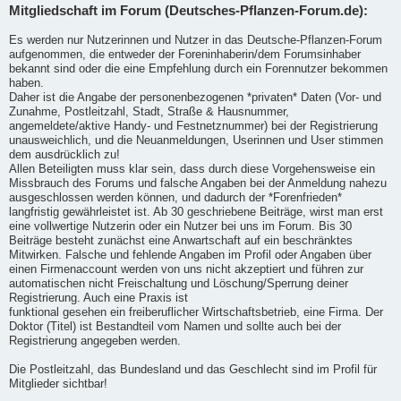
Mitgliedschaft im Forum (Deutsches-Pflanzen-Forum.de):
Es werden nur Nutzerinnen und Nutzer in das Deutsche-Pflanzen-Forum
aufgenommen, die entweder der Foreninhaberin/dem Forumsinhaber
bekannt sind oder die eine Empfehlung durch ein Forennutzer bekommen
haben.
Daher ist die Angabe der personenbezogenen *privaten* Daten (Vor- und
Zunahme, Postleitzahl, Stadt, Straße & Hausnummer,
angemeldete/aktive Handy- und Festnetznummer) bei der Registrierung
unausweichlich, und die Neuanmeldungen, Userinnen und User stimmen
dem ausdrücklich zu!
Allen Beteiligten muss klar sein, dass durch diese Vorgehensweise ein
Missbrauch des Forums und falsche Angaben bei der Anmeldung nahezu
ausgeschlossen werden können, und dadurch der *Forenfrieden*
langfristig gewährleistet ist. Ab 30 geschriebene Beiträge, wirst man erst
eine vollwertige Nutzerin oder ein Nutzer bei uns im Forum. Bis 30
Beiträge besteht zunächst eine Anwartschaft auf ein beschränktes
Mitwirken. Falsche und fehlende Angaben im Profil oder Angaben über
einen Firmenaccount werden von uns nicht akzeptiert und führen zur
automatischen nicht Freischaltung und Löschung/Sperrung deiner
Registrierung. Auch eine Praxis ist
funktional gesehen ein freiberuflicher Wirtschaftsbetrieb, eine Firma. Der
Doktor (Titel) ist Bestandteil vom Namen und sollte auch bei der
Registrierung angegeben werden.
Die Postleitzahl, das Bundesland und das Geschlecht sind im Profil für
Mitglieder sichtbar!