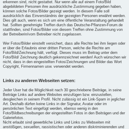
erkennen sind, nicht gestattet. Nur wenn alle auf einem Foto/Bild
abgebildeten Personen ihre ausdrückliche Zustimmung gegeben haben,
können solche Fotos/Bilder gezeigt werden. In diesem Falle soll
ausdrücklich das Einverständnis der gezeigten Personen erwähnt werden.
Dies gilt auch, wenn es sich um eine öffentliche Veranstaltung gehandelt
hat. Sollten genehmigte Treffen durch das Deutsche-Pflanzen-Forum.de
stattfinden, sind Fotos/Bilder von diesem Treffen ohne Zustimmung von
der Betreiberin/vom Betreiber nicht zugelassen.
Wer Fotos/Bilder einstellt versichert, dass alle Rechte bei ihm liegen oder
er über die Erlaubnis einer dritten Person, welche die Rechte am
Foto/Bild/Zeichnung hält, verfügt. Dieses muss im Beitrag unter dem
Foto/Bild/ Zeichnung deutlich gekennzeichnet werden! Auch wünschen wir
nicht, dass in den eingestellten Fotos/Zeichnungen und Bilder das Wort
Copyright, Firmennamen usw. verwendet werden.
Links zu anderen Webseiten setzen:
Jeder User hat die Möglichkeit nach 30 geschriebene Beiträge, in seine
Beiträge Links auf andere Websites einzufügen bzw. einzustellen,
desgleichen in seinem Profil. Nicht zulässig ist ein Link-Spam in jeglicher
Art. Deshalb dürfen keine Links in der Signatur, Avatar oder im
persönlichen Text eingefügt werden, ebenso wenig in den
Foto/Bildbeschreibungen der eingestellten Fotos in den Beiträgen und der
Galeriefotos.
Nicht erlaubt sind gewerbliche Links und Links zu Webseiten mit
anstößigen, sexuellen, rassistischen oder anderen diskriminierenden und