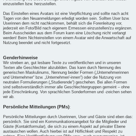
einzustellen bzw. herzustellen.
Das Einstellen eines Avatars ist eine Verpflichtung und sollte nach acht
Tagen von den Neuanmeldungen erledigt worden sein. Sollten User bzw.
Userinnen dem nicht nachkommen, behält sich die Forenleitung vor,
jederzeit ein Foto/Bild nach eigenem Ermessen einzustellen/zu ergänzen.
Beim Ausscheiden aus dem Forum kann eine Löschung nicht verlangt
werden! Beim Nichteinstellen von einem Avatar wird die Anwartschaft auf
Nutzung beendet und nicht fortgesetzt.
Genderhinweise
Wir streben an, gut lesbare Texte zu veröffentlichen und in unseren
Texten alle Geschlechter abzubilden. Das kann durch Nennung des
generischen Maskulinums, Nennung beider Formen („Unternehmerinnen
und Unternehmer“ bzw. „Unternehmer/-innen“) oder die Nutzung von
neutralen Formulierungen („Studierende“) geschehen. Bei allen Formen
sind selbstverständlich immer alle Geschlechtergruppen gemeint – ohne
jede Einschränkung. Von sprachlichen Sonderformen und -zeichen sehen
wir ab.
Persönliche Mitteilungen (PMs)
:
Persönliche Mitteilungen durch Userinnen, User und Gäste sind eben das:
persönlich. Sie sind ein Kommunikationsangebot für die Mitglieder und
Gäste (Kontaktformular), die sich zu einem Aspekt auf privater Ebene
austauschen wollen. Auch hierbei ist auf Höflichkeit und Respekt zu