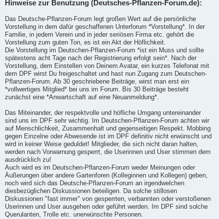
Hinweise zur Benutzung (Deutsches-Pflanzen-Forum.de):
Das Deutsche-Pflanzen-Forum legt großen Wert auf die persönliche
Vorstellung in dem dafür geschaffenen Unterforum *Vorstellung*. In der
Familie, in jedem Verein und in jeder seriösen Firma etc. gehört die
Vorstellung zum guten Ton, es ist ein Akt der Höflichkeit.
Die Vorstellung im Deutschen-Pflanzen-Forum *ist ein Muss und sollte
spätestens acht Tage nach der Registrierung erfolgt sein*. Nach der
Vorstellung, dem Einstellen von Deinem Avatar, ein kurzes Telefonat mit
dem DPF wirst Du freigeschaltet und hast nun Zugang zum Deutschen-
Pflanzen-Forum. Ab 30 geschriebene Beiträge, wirst man erst ein
*vollwertiges Mitglied* bei uns im Forum. Bis 30 Beiträge besteht
zunächst eine *Anwartschaft auf eine Neuanmeldung*.
Das Miteinander, der respektvolle und höfliche Umgang untereinander
sind uns im DPF sehr wichtig. Im Deutschen-Pflanzen-Forum achten wir
auf Menschlichkeit, Zusammenhalt und gegenseitigen Respekt. Mobbing
gegen Einzelne oder Abwesende ist im DPF definitiv nicht erwünscht und
wird in keiner Weise geduldet! Mitglieder, die sich nicht daran halten,
werden nach Vorwarnung gesperrt, die Userinnen und User stimmen dem
ausdrücklich zu!
Auch wird es im Deutschen-Pflanzen-Forum weder Meinungen oder
Äußerungen über andere Gartenforen (Kolleginnen und Kollegen) geben,
noch wird sich das Deutsche-Pflanzen-Forum an irgendwelchen
diesbezüglichen Diskussionen beteiligen. Da solche stillosen
Diskussionen "fast immer" von gesperrten, verbannten oder verstoßenen
Userinnen und User ausgehen oder geführt werden. Im DPF sind solche
Querulanten, Trolle etc. unerwünschte Personen.