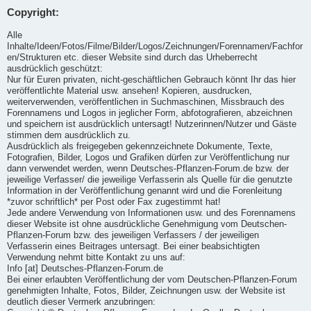
Copyright:
Alle
Inhalte/Ideen/Fotos/Filme/Bilder/Logos/Zeichnungen/Forennamen/Fachfor
en/Strukturen etc. dieser Website sind durch das Urheberrecht
ausdrücklich geschützt:
Nur für Euren privaten, nicht-geschäftlichen Gebrauch könnt Ihr das hier
veröffentlichte Material usw. ansehen! Kopieren, ausdrucken,
weiterverwenden, veröffentlichen in Suchmaschinen, Missbrauch des
Forennamens und Logos in jeglicher Form, abfotografieren, abzeichnen
und speichern ist ausdrücklich untersagt! Nutzerinnen/Nutzer und Gäste
stimmen dem ausdrücklich zu.
Ausdrücklich als freigegeben gekennzeichnete Dokumente, Texte,
Fotografien, Bilder, Logos und Grafiken dürfen zur Veröffentlichung nur
dann verwendet werden, wenn Deutsches-Pflanzen-Forum.de bzw. der
jeweilige Verfasser/ die jeweilige Verfasserin als Quelle für die genutzte
Information in der Veröffentlichung genannt wird und die Forenleitung
*zuvor schriftlich* per Post oder Fax zugestimmt hat!
Jede andere Verwendung von Informationen usw. und des Forennamens
dieser Website ist ohne ausdrückliche Genehmigung vom Deutschen-
Pflanzen-Forum bzw. des jeweiligen Verfassers / der jeweiligen
Verfasserin eines Beitrages untersagt. Bei einer beabsichtigten
Verwendung nehmt bitte Kontakt zu uns auf:
Info [at] Deutsches-Pflanzen-Forum.de
Bei einer erlaubten Veröffentlichung der vom Deutschen-Pflanzen-Forum
genehmigten Inhalte, Fotos, Bilder, Zeichnungen usw. der Website ist
deutlich dieser Vermerk anzubringen: