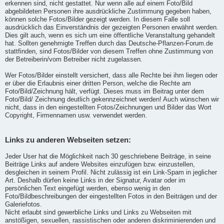
erkennen sind, nicht gestattet. Nur wenn alle auf einem Foto/Bild
abgebildeten Personen ihre ausdrückliche Zustimmung gegeben haben,
können solche Fotos/Bilder gezeigt werden. In diesem Falle soll
ausdrücklich das Einverständnis der gezeigten Personen erwähnt werden.
Dies gilt auch, wenn es sich um eine öffentliche Veranstaltung gehandelt
hat. Sollten genehmigte Treffen durch das Deutsche-Pflanzen-Forum.de
stattfinden, sind Fotos/Bilder von diesem Treffen ohne Zustimmung von
der Betreiberin/vom Betreiber nicht zugelassen.
Wer Fotos/Bilder einstellt versichert, dass alle Rechte bei ihm liegen oder
er über die Erlaubnis einer dritten Person, welche die Rechte am
Foto/Bild/Zeichnung hält, verfügt. Dieses muss im Beitrag unter dem
Foto/Bild/ Zeichnung deutlich gekennzeichnet werden! Auch wünschen wir
nicht, dass in den eingestellten Fotos/Zeichnungen und Bilder das Wort
Copyright, Firmennamen usw. verwendet werden.
Links zu anderen Webseiten setzen:
Jeder User hat die Möglichkeit nach 30 geschriebene Beiträge, in seine
Beiträge Links auf andere Websites einzufügen bzw. einzustellen,
desgleichen in seinem Profil. Nicht zulässig ist ein Link-Spam in jeglicher
Art. Deshalb dürfen keine Links in der Signatur, Avatar oder im
persönlichen Text eingefügt werden, ebenso wenig in den
Foto/Bildbeschreibungen der eingestellten Fotos in den Beiträgen und der
Galeriefotos.
Nicht erlaubt sind gewerbliche Links und Links zu Webseiten mit
anstößigen, sexuellen, rassistischen oder anderen diskriminierenden und