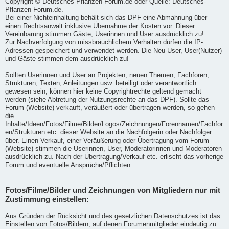
Copyright © Deutsches-Pflanzen-Forum.de oder Quelle: Deutsches-
Pflanzen-Forum.de.
Bei einer Nichteinhaltung behält sich das DPF eine Abmahnung über
einen Rechtsanwalt inklusive Übernahme der Kosten vor. Dieser
Vereinbarung stimmen Gäste, Userinnen und User ausdrücklich zu!
Zur Nachverfolgung von missbräuchlichem Verhalten dürfen die IP-
Adressen gespeichert und verwendet werden. Die Neu-User, User(Nutzer)
und Gäste stimmen dem ausdrücklich zu!
Sollten Userinnen und User an Projekten, neuen Themen, Fachforen,
Strukturen, Texten, Anleitungen usw. beteiligt oder verantwortlich
gewesen sein, können hier keine Copyrightrechte geltend gemacht
werden (siehe Abtretung der Nutzungsrechte an das DPF). Sollte das
Forum (Website) verkauft, veräußert oder übertragen werden, so gehen
die
Inhalte/Ideen/Fotos/Filme/Bilder/Logos/Zeichnungen/Forennamen/Fachfor
en/Strukturen etc. dieser Website an die Nachfolgerin oder Nachfolger
über. Einen Verkauf, einer Veräußerung oder Übertragung vom Forum
(Website) stimmen die Userinnen, User, Moderatorinnen und Moderatoren
ausdrücklich zu. Nach der Übertragung/Verkauf etc. erlischt das vorherige
Forum und eventuelle Ansprüche/Pflichten.
Fotos/Filme/Bilder und Zeichnungen von Mitgliedern nur mit
Zustimmung einstellen:
Aus Gründen der Rücksicht und des gesetzlichen Datenschutzes ist das
Einstellen von Fotos/Bildern, auf denen Forumenmitglieder eindeutig zu