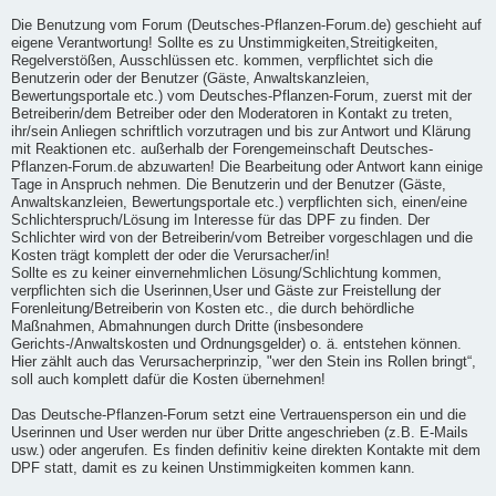
Die Benutzung vom Forum (Deutsches-Pflanzen-Forum.de) geschieht auf
eigene Verantwortung! Sollte es zu Unstimmigkeiten,Streitigkeiten,
Regelverstößen, Ausschlüssen etc. kommen, verpflichtet sich die
Benutzerin oder der Benutzer (Gäste, Anwaltskanzleien,
Bewertungsportale etc.) vom Deutsches-Pflanzen-Forum, zuerst mit der
Betreiberin/dem Betreiber oder den Moderatoren in Kontakt zu treten,
ihr/sein Anliegen schriftlich vorzutragen und bis zur Antwort und Klärung
mit Reaktionen etc. außerhalb der Forengemeinschaft Deutsches-
Pflanzen-Forum.de abzuwarten! Die Bearbeitung oder Antwort kann einige
Tage in Anspruch nehmen. Die Benutzerin und der Benutzer (Gäste,
Anwaltskanzleien, Bewertungsportale etc.) verpflichten sich, einen/eine
Schlichterspruch/Lösung im Interesse für das DPF zu finden. Der
Schlichter wird von der Betreiberin/vom Betreiber vorgeschlagen und die
Kosten trägt komplett der oder die Verursacher/in!
Sollte es zu keiner einvernehmlichen Lösung/Schlichtung kommen,
verpflichten sich die Userinnen,User und Gäste zur Freistellung der
Forenleitung/Betreiberin von Kosten etc., die durch behördliche
Maßnahmen, Abmahnungen durch Dritte (insbesondere
Gerichts-/Anwaltskosten und Ordnungsgelder) o. ä. entstehen können.
Hier zählt auch das Verursacherprinzip, "wer den Stein ins Rollen bringt“,
soll auch komplett dafür die Kosten übernehmen!
Das Deutsche-Pflanzen-Forum setzt eine Vertrauensperson ein und die
Userinnen und User werden nur über Dritte angeschrieben (z.B. E-Mails
usw.) oder angerufen. Es finden definitiv keine direkten Kontakte mit dem
DPF statt, damit es zu keinen Unstimmigkeiten kommen kann.