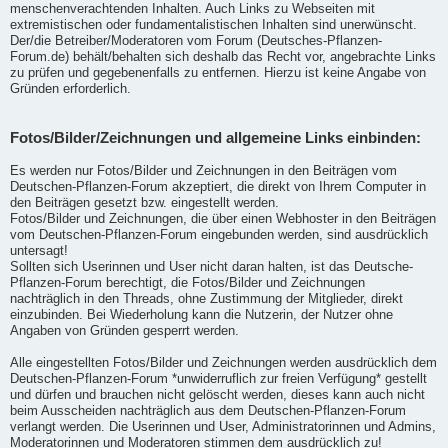
menschenverachtenden Inhalten. Auch Links zu Webseiten mit
extremistischen oder fundamentalistischen Inhalten sind unerwünscht.
Der/die Betreiber/Moderatoren vom Forum (Deutsches-Pflanzen-
Forum.de) behält/behalten sich deshalb das Recht vor, angebrachte Links
zu prüfen und gegebenenfalls zu entfernen. Hierzu ist keine Angabe von
Gründen erforderlich.
Fotos/Bilder/Zeichnungen und allgemeine Links einbinden:
Es werden nur Fotos/Bilder und Zeichnungen in den Beiträgen vom
Deutschen-Pflanzen-Forum akzeptiert, die direkt von Ihrem Computer in
den Beiträgen gesetzt bzw. eingestellt werden.
Fotos/Bilder und Zeichnungen, die über einen Webhoster in den Beiträgen
vom Deutschen-Pflanzen-Forum eingebunden werden, sind ausdrücklich
untersagt!
Sollten sich Userinnen und User nicht daran halten, ist das Deutsche-
Pflanzen-Forum berechtigt, die Fotos/Bilder und Zeichnungen
nachträglich in den Threads, ohne Zustimmung der Mitglieder, direkt
einzubinden. Bei Wiederholung kann die Nutzerin, der Nutzer ohne
Angaben von Gründen gesperrt werden.
Alle eingestellten Fotos/Bilder und Zeichnungen werden ausdrücklich dem
Deutschen-Pflanzen-Forum *unwiderruflich zur freien Verfügung* gestellt
und dürfen und brauchen nicht gelöscht werden, dieses kann auch nicht
beim Ausscheiden nachträglich aus dem Deutschen-Pflanzen-Forum
verlangt werden. Die Userinnen und User, Administratorinnen und Admins,
Moderatorinnen und Moderatoren stimmen dem ausdrücklich zu!