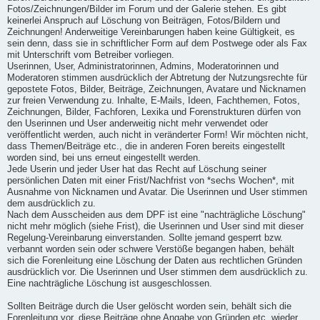
Fotos/Zeichnungen/Bilder im Forum und der Galerie stehen. Es gibt
keinerlei Anspruch auf Löschung von Beiträgen, Fotos/Bildern und
Zeichnungen! Anderweitige Vereinbarungen haben keine Gültigkeit, es
sein denn, dass sie in schriftlicher Form auf dem Postwege oder als Fax
mit Unterschrift vom Betreiber vorliegen.
Userinnen, User, Administratorinnen, Admins, Moderatorinnen und
Moderatoren stimmen ausdrücklich der Abtretung der Nutzungsrechte für
gepostete Fotos, Bilder, Beiträge, Zeichnungen, Avatare und Nicknamen
zur freien Verwendung zu. Inhalte, E-Mails, Ideen, Fachthemen, Fotos,
Zeichnungen, Bilder, Fachforen, Lexika und Forenstrukturen dürfen von
den Userinnen und User anderweitig nicht mehr verwendet oder
veröffentlicht werden, auch nicht in veränderter Form! Wir möchten nicht,
dass Themen/Beiträge etc., die in anderen Foren bereits eingestellt
worden sind, bei uns erneut eingestellt werden.
Jede Userin und jeder User hat das Recht auf Löschung seiner
persönlichen Daten mit einer Frist/Nachfrist von *sechs Wochen*, mit
Ausnahme von Nicknamen und Avatar. Die Userinnen und User stimmen
dem ausdrücklich zu.
Nach dem Ausscheiden aus dem DPF ist eine "nachträgliche Löschung"
nicht mehr möglich (siehe Frist), die Userinnen und User sind mit dieser
Regelung-Vereinbarung einverstanden. Sollte jemand gesperrt bzw.
verbannt worden sein oder schwere Verstöße begangen haben, behält
sich die Forenleitung eine Löschung der Daten aus rechtlichen Gründen
ausdrücklich vor. Die Userinnen und User stimmen dem ausdrücklich zu.
Eine nachträgliche Löschung ist ausgeschlossen.
Sollten Beiträge durch die User gelöscht worden sein, behält sich die
Forenleitung vor, diese Beiträge ohne Angabe von Gründen etc. wieder