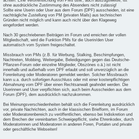
achten. Eine Veröffentlichung von PMs usw., auch auszugsweise, ist
ohne ausdrückliche Zustimmung des Absenders nicht zulässig!
Sollte eine Userin oder User aus dem Forum (DPF) ausscheiden, ist eine
nachträgliche Zustellung von PM (privaten Mails) aus technischen
Gründen nicht möglich und kann auch nicht über den Klageweg
eingefordert werden.
Nach 30 geschriebenen Beiträgen im Forum und erreichen der vollen
Mitgliedschaft, wird die Funktion PMs für die Userin/den User
automatisch vom System freigeschaltet.
Missbrauch von PMs (z.B. für Werbung, Stalking, Beschimpfungen,
Nachtreten, Mobbing, Weitergabe, Beleidigungen gegen das Deutsche-
Pflanzen-Forum oder einzelne Mitglieder, Obszönes o.ä.) ist nicht
innerhalb und außerhalb vom DPF erlaubt und soll unverzüglich an die
Forenleitung oder Moderatoren gemeldet werden. Solcher Missbrauch
kann u.a. durch sofortigen Ausschluss oder mit einer kostenpflichtigen
Abmahnung vom DPF über einen Rechtsanwalt geahndet werden. Die
Userinnen und User verpflichten sich, auch beim Ausscheiden aus dem
Forum (DPF), dem ausdrücklich nachzukommen.
Bei Meinungsverschiedenheiten behält sich die Forenleitung ausdrücklich
vor, private Nachrichten, auch in der klassischen Briefform, im Forum
oder Moderatorenbereich zu veröffentlichen, ebenso bei Indiskretion und
dem Brechen der vereinbarten Schweigepflicht, siehe Ehrenkodex, durch
Moderatorinnen und Moderatoren in anderen Foren, Portalen und private
oder geschäftliche Webseiten!