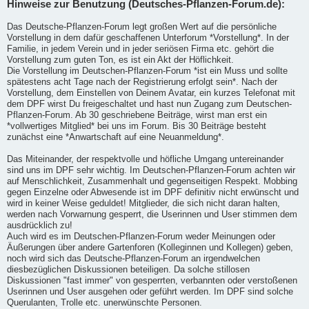
Hinweise zur Benutzung (Deutsches-Pflanzen-Forum.de):
Das Deutsche-Pflanzen-Forum legt großen Wert auf die persönliche
Vorstellung in dem dafür geschaffenen Unterforum *Vorstellung*. In der
Familie, in jedem Verein und in jeder seriösen Firma etc. gehört die
Vorstellung zum guten Ton, es ist ein Akt der Höflichkeit.
Die Vorstellung im Deutschen-Pflanzen-Forum *ist ein Muss und sollte
spätestens acht Tage nach der Registrierung erfolgt sein*. Nach der
Vorstellung, dem Einstellen von Deinem Avatar, ein kurzes Telefonat mit
dem DPF wirst Du freigeschaltet und hast nun Zugang zum Deutschen-
Pflanzen-Forum. Ab 30 geschriebene Beiträge, wirst man erst ein
*vollwertiges Mitglied* bei uns im Forum. Bis 30 Beiträge besteht
zunächst eine *Anwartschaft auf eine Neuanmeldung*.
Das Miteinander, der respektvolle und höfliche Umgang untereinander
sind uns im DPF sehr wichtig. Im Deutschen-Pflanzen-Forum achten wir
auf Menschlichkeit, Zusammenhalt und gegenseitigen Respekt. Mobbing
gegen Einzelne oder Abwesende ist im DPF definitiv nicht erwünscht und
wird in keiner Weise geduldet! Mitglieder, die sich nicht daran halten,
werden nach Vorwarnung gesperrt, die Userinnen und User stimmen dem
ausdrücklich zu!
Auch wird es im Deutschen-Pflanzen-Forum weder Meinungen oder
Äußerungen über andere Gartenforen (Kolleginnen und Kollegen) geben,
noch wird sich das Deutsche-Pflanzen-Forum an irgendwelchen
diesbezüglichen Diskussionen beteiligen. Da solche stillosen
Diskussionen "fast immer" von gesperrten, verbannten oder verstoßenen
Userinnen und User ausgehen oder geführt werden. Im DPF sind solche
Querulanten, Trolle etc. unerwünschte Personen.