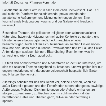
Info [at] Deutsches-Pflanzen-Forum.de
Fanatismus in jeder Form ist in allen Bereichen unerwünscht. Das DPF
soll nicht als Plattform für polarisierende, provozierende oder
agitatorische Äußerungen und Meinungsrichtungen dienen. Eine
forumsfremde Nutzung des Forums und der Galerie wird hierdurch
untersagt.
Besonders Themen, die politischer, religiöser oder weltanschaulicher
Natur sind, haben die Neigung, schnell außer Kontrolle zu geraten, und
könnten unsere bevorzugte friedliche Atmosphäre erheblich
beeinträchtigen. Auch sollten sich Teilnehmer an solchen Diskussionen
bewusst sein, dass diese durchaus Provokationen und im Fall des Falles
Anfeindungen auslösen können. Bitte überlegt Euch immer, was Ihr
schreibt und wie Ihr Euch ausdrückt.
Es fehlt den Administratoren und Moderatoren an Zeit und Interesse, um
sich mit solchen Themen eingehend zu befassen, und wir greifen hier nur
ungern moderierend ein, da unsere Leidenschaft hauptsächlich Garten-
und Pflanzenthemen gilt.
Allerdings behalten wir uns das Recht vor, solche Themen, wenn sie
außer Kontrolle geraten und den Forenfrieden stören oder gesetzeswidrige
Äußerungen, Mobbing, Diskriminierungen oder Aufrufe enthalten, zu
stoppen, zu entfernen, zu löschen oder im schlimmsten Fall die
betreffenden Cafés und Themen ganz, teilweise oder zeitweilig zu
sperren.