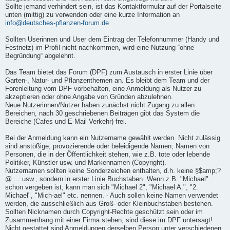
Sollte jemand verhindert sein, ist das Kontaktformular auf der Portalseite
unten (mittig) zu verwenden oder eine kurze Information an
info@deutsches-pflanzen-forum.de
Sollten Userinnen und User dem Eintrag der Telefonnummer (Handy und
Festnetz) im Profil nicht nachkommen, wird eine Nutzung “ohne
Begründung“ abgelehnt.
Das Team bietet das Forum (DPF) zum Austausch in erster Linie über
Garten-, Natur- und Pflanzenthemen an. Es bleibt dem Team und der
Forenleitung vom DPF vorbehalten, eine Anmeldung als Nutzer zu
akzeptieren oder ohne Angabe von Gründen abzulehnen.
Neue Nutzerinnen/Nutzer haben zunächst nicht Zugang zu allen
Bereichen, nach 30 geschriebenen Beiträgen gibt das System die
Bereiche (Cafes und E-Mail Verkehr) frei.
Bei der Anmeldung kann ein Nutzername gewählt werden. Nicht zulässig
sind anstößige, provozierende oder beleidigende Namen, Namen von
Personen, die in der Öffentlichkeit stehen, wie z.B. tote oder lebende
Politiker, Künstler usw. und Markennamen (Copyright).
Nutzernamen sollten keine Sonderzeichen enthalten, d.h. keine §$amp;?
@ ... usw., sondern in erster Linie Buchstaben. Wenn z.B. "Michael"
schon vergeben ist, kann man sich "Michael 2", "Michael A.", "2.
Michael", "Mich-ael" etc. nennen. - Auch sollen keine Namen verwendet
werden, die ausschließlich aus Groß- oder Kleinbuchstaben bestehen.
Sollten Nicknamen durch Copyright-Rechte geschützt sein oder im
Zusammenhang mit einer Firma stehen, sind diese im DPF untersagt!
Nicht gestattet sind Anmeldungen derselben Person unter verschiedenen