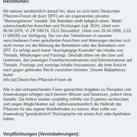
Rechtliches:
Wir weisen ausdrücklich darauf hin, dass es sich beim Deutschen-
Pflanzen-Forum.de (kurz DPF) um ein sogenanntes privates
"Meinungsforum" handelt. Der Betreiber stellt lediglich einen `Markt`
unterschiedlicher Ansichten und Richtungen (vgl. BGH, Urteil vom
06.04.1976, VI ZR 246/74, OLG Düsseldorf, Urteil vom 26.04.2006, 1-15
U 180/05) zur Verfügung. Die von den Teilnehmern in unseren
verschiedenen Foren geäußerten Ansichten und Meinungen decken sich
nicht immer mit der Meinung der Betreiberin oder des Betreibers vom
DPF. Es erfolgt auch keine *durchgängige Kontrolle* der Inhalte von
Threads, Mitteilungen und Postings. Deshalb bitten wir die User und
Userinnen, den jeweiligen Forenfachmoderatoren und Administratoren auf
Threads, Postings und sonstige Inhalte hinzuweisen, die ihrer Ansicht
nach gegen geltendes Recht verstoßen könnten. Unsere Mailadresse
lautet:
Info [at] Deutsches-Pflanzen-Forum.de
Alle in den entsprechenden Foren gemachten Angaben zu Rezepten und
Anwendungen erfolgen nach bestem Wissen und Gewissen, jedoch ohne
Gewähr. Die Artikel wurden sorgfältig mithilfe von Experten recherchiert
und zeigen Möglichkeiten auf, selbstverantwortlich die Heilkraft der
Pflanzen für das eigene Wohlbefinden zu nutzen. Man sollte vor
Anwendung *grundsätzlich* Rücksprache mit einem Arzt oder Apotheker
halten.
Verpflichtungen (Vereinbahrungen):