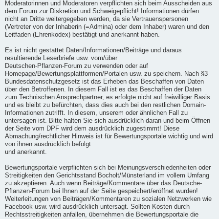
Moderatorinnen und Moderatoren verpflichten sich beim Ausscheiden aus
dem Forum zur Diskretion und Schweigepflicht! Informationen dürfen
nicht an Dritte weitergegeben werden, da sie Vertrauenspersonen
(Vertreter von der Inhaberin (=Admina) oder dem Inhaber) waren und den
Leitfaden (Ehrenkodex) bestätigt und anerkannt haben.
Es ist nicht gestattet Daten/Informationen/Beiträge und daraus
resultierende Leserbriefe usw. vom/über
Deutschen-Pflanzen-Forum zu verwenden oder auf
Homepage/Bewertungsplattformen/Portalen usw. zu speichern. Nach §3
Bundesdatenschutzgesetz ist das Erheben das Beschaffen von Daten
über den Betroffenen. In diesem Fall ist es das Beschaffen der Daten
zum Technischen Ansprechpartner, es erfolgte nicht auf freiwilliger Basis
und es bleibt zu befürchten, dass dies auch bei den restlichen Domain-
Informationen zutrifft. In diesem, unserem oder ähnlichen Fall zu
untersagen ist. Bitte halten Sie sich ausdrücklich daran und beim Öffnen
der Seite vom DPF wird dem ausdrücklich zugestimmt! Diese
Abmachung/rechtlicher Hinweis ist für Bewertungsportale wichtig und wird
von ihnen ausdrücklich befolgt
und anerkannt.
Bewertungsportale verpflichten sich bei Meinungsverschiedenheiten oder
Streitigkeiten den Gerichtsstand Bocholt/Münsterland im vollem Umfang
zu akzeptieren. Auch wenn Beiträge/Kommentare über das Deutsche-
Pflanzen-Forum bei Ihnen auf der Seite gespeichert/eröffnet wurden!
Weiterleitungen von Beiträgen/Kommentaren zu sozialen Netzwerken wie
Facebook usw. wird ausdrücklich untersagt. Sollten Kosten durch
Rechtsstreitigkeiten anfallen, übernehmen die Bewertungsportale die