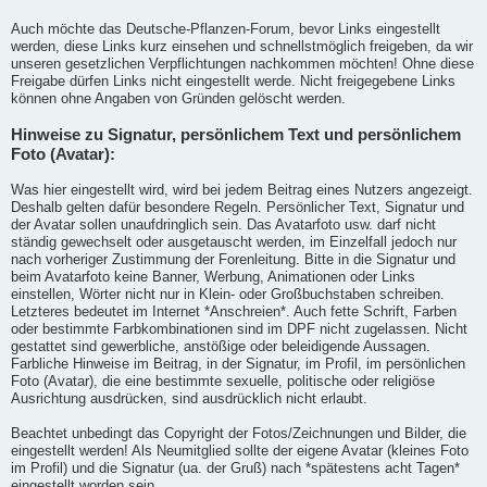
Auch möchte das Deutsche-Pflanzen-Forum, bevor Links eingestellt
werden, diese Links kurz einsehen und schnellstmöglich freigeben, da wir
unseren gesetzlichen Verpflichtungen nachkommen möchten! Ohne diese
Freigabe dürfen Links nicht eingestellt werde. Nicht freigegebene Links
können ohne Angaben von Gründen gelöscht werden.
Hinweise zu Signatur, persönlichem Text und persönlichem
Foto (Avatar):
Was hier eingestellt wird, wird bei jedem Beitrag eines Nutzers angezeigt.
Deshalb gelten dafür besondere Regeln. Persönlicher Text, Signatur und
der Avatar sollen unaufdringlich sein. Das Avatarfoto usw. darf nicht
ständig gewechselt oder ausgetauscht werden, im Einzelfall jedoch nur
nach vorheriger Zustimmung der Forenleitung. Bitte in die Signatur und
beim Avatarfoto keine Banner, Werbung, Animationen oder Links
einstellen, Wörter nicht nur in Klein- oder Großbuchstaben schreiben.
Letzteres bedeutet im Internet *Anschreien*. Auch fette Schrift, Farben
oder bestimmte Farbkombinationen sind im DPF nicht zugelassen. Nicht
gestattet sind gewerbliche, anstößige oder beleidigende Aussagen.
Farbliche Hinweise im Beitrag, in der Signatur, im Profil, im persönlichen
Foto (Avatar), die eine bestimmte sexuelle, politische oder religiöse
Ausrichtung ausdrücken, sind ausdrücklich nicht erlaubt.
Beachtet unbedingt das Copyright der Fotos/Zeichnungen und Bilder, die
eingestellt werden! Als Neumitglied sollte der eigene Avatar (kleines Foto
im Profil) und die Signatur (ua. der Gruß) nach *spätestens acht Tagen*
eingestellt worden sein.