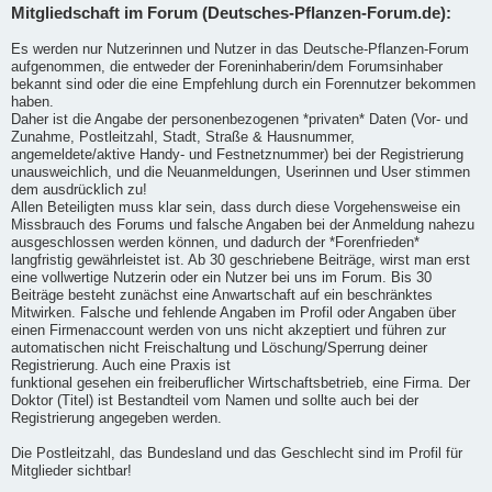
Mitgliedschaft im Forum (Deutsches-Pflanzen-Forum.de):
Es werden nur Nutzerinnen und Nutzer in das Deutsche-Pflanzen-Forum
aufgenommen, die entweder der Foreninhaberin/dem Forumsinhaber
bekannt sind oder die eine Empfehlung durch ein Forennutzer bekommen
haben.
Daher ist die Angabe der personenbezogenen *privaten* Daten (Vor- und
Zunahme, Postleitzahl, Stadt, Straße & Hausnummer,
angemeldete/aktive Handy- und Festnetznummer) bei der Registrierung
unausweichlich, und die Neuanmeldungen, Userinnen und User stimmen
dem ausdrücklich zu!
Allen Beteiligten muss klar sein, dass durch diese Vorgehensweise ein
Missbrauch des Forums und falsche Angaben bei der Anmeldung nahezu
ausgeschlossen werden können, und dadurch der *Forenfrieden*
langfristig gewährleistet ist. Ab 30 geschriebene Beiträge, wirst man erst
eine vollwertige Nutzerin oder ein Nutzer bei uns im Forum. Bis 30
Beiträge besteht zunächst eine Anwartschaft auf ein beschränktes
Mitwirken. Falsche und fehlende Angaben im Profil oder Angaben über
einen Firmenaccount werden von uns nicht akzeptiert und führen zur
automatischen nicht Freischaltung und Löschung/Sperrung deiner
Registrierung. Auch eine Praxis ist
funktional gesehen ein freiberuflicher Wirtschaftsbetrieb, eine Firma. Der
Doktor (Titel) ist Bestandteil vom Namen und sollte auch bei der
Registrierung angegeben werden.
Die Postleitzahl, das Bundesland und das Geschlecht sind im Profil für
Mitglieder sichtbar!