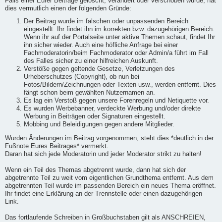
Falls einer Eurer Beiträge gelöscht, verändert oder verschoben wurde, hat
dies vermutlich einen der folgenden Gründe:
Der Beitrag wurde im falschen oder unpassenden Bereich
eingestellt. Ihr findet ihn im korrekten bzw. dazugehörigen Bereich.
Wenn ihr auf der Portalseite unter aktive Themen schaut, findet Ihr
ihn sicher wieder. Auch eine höfliche Anfrage bei einer
Fachmoderatorin/beim Fachmoderator oder Admin/a führt im Fall
des Falles sicher zu einer hilfreichen Auskunft.
Verstöße gegen geltende Gesetze, Verletzungen des
Urheberschutzes (Copyright), ob nun bei
Fotos/Bildern/Zeichnungen oder Texten usw., werden entfernt. Dies
fängt schon beim gewählten Nutzernamen an.
Es lag ein Verstoß gegen unsere Forenregeln und Netiquette vor.
Es wurden Werbebanner, verdeckte Werbung und/oder direkte
Werbung in Beiträgen oder Signaturen eingestellt.
Mobbing und Beleidigungen gegen andere Mitglieder.
Wurden Änderungen im Beitrag vorgenommen, steht dies *deutlich in der
Fußnote Eures Beitrages* vermerkt.
Daran hat sich jede Moderatorin und jeder Moderator strikt zu halten!
Wenn ein Teil des Themas abgetrennt wurde, dann hat sich der
abgetrennte Teil zu weit vom eigentlichen Grundthema entfernt. Aus dem
abgetrennten Teil wurde im passenden Bereich ein neues Thema eröffnet.
Ihr findet eine Erklärung an der Trennstelle oder einen dazugehörigen
Link.
Das fortlaufende Schreiben in Großbuchstaben gilt als ANSCHREIEN,