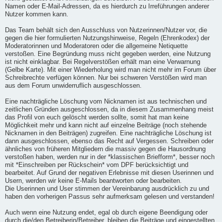
Namen oder E-Mail-Adressen, da es hierdurch zu Irreführungen anderer
Nutzer kommen kann.
Das Team behält sich den Ausschluss von Nutzerinnen/Nutzer vor, die
gegen die hier formulierten Nutzungshinweise, Regeln (Ehrenkodex) der
Moderatorinnen und Moderatoren oder die allgemeine Netiquette
verstoßen. Eine Begründung muss nicht gegeben werden, eine Nutzung
ist nicht einklagbar. Bei Regelverstößen erhält man eine Verwarnung
(Gelbe Karte). Mit einer Wiederholung wird man nicht mehr im Forum über
Schreibrechte verfügen können. Nur bei schweren Verstößen wird man
aus dem Forum unwiderruflich ausgeschlossen.
Eine nachträgliche Löschung vom Nicknamen ist aus technischen und
zeitlichen Gründen ausgeschlossen, da in diesem Zusammenhang meist
das Profil von euch gelöscht werden sollte, somit hat man keine
Möglichkeit mehr und kann nicht auf einzelne Beiträge (noch stehende
Nicknamen in den Beiträgen) zugreifen. Eine nachträgliche Löschung ist
dann ausgeschlossen, ebenso das Recht auf Vergessen. Schreiben oder
ähnliches von früheren Mitgliedern die massiv gegen die Hausordnung
verstoßen haben, werden nur in der *klassischen Briefform*, besser noch
mit *Einschreiben per Rückschein* vom DPF berücksichtigt und
bearbeitet. Auf Grund der negativen Erlebnisse mit diesen Userinnen und
Usern, werden wir keine E-Mails beantworten oder bearbeiten.
Die Userinnen und User stimmen der Vereinbarung ausdrücklich zu und
haben den vorherigen Passus sehr aufmerksam gelesen und verstanden!
Auch wenn eine Nutzung endet, egal ob durch eigene Beendigung oder
durch die/den Betreiberin/Betreiber, bleiben die Beiträge und eingestellten