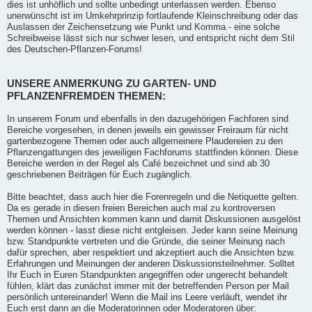
dies ist unhöflich und sollte unbedingt unterlassen werden. Ebenso
unerwünscht ist im Umkehrprinzip fortlaufende Kleinschreibung oder das
Auslassen der Zeichensetzung wie Punkt und Komma - eine solche
Schreibweise lässt sich nur schwer lesen, und entspricht nicht dem Stil
des Deutschen-Pflanzen-Forums!
UNSERE ANMERKUNG ZU GARTEN- UND
PFLANZENFREMDEN THEMEN:
In unserem Forum und ebenfalls in den dazugehörigen Fachforen sind
Bereiche vorgesehen, in denen jeweils ein gewisser Freiraum für nicht
gartenbezogene Themen oder auch allgemeinere Plaudereien zu den
Pflanzengattungen des jeweiligen Fachforums stattfinden können. Diese
Bereiche werden in der Regel als Café bezeichnet und sind ab 30
geschriebenen Beiträgen für Euch zugänglich.
Bitte beachtet, dass auch hier die Forenregeln und die Netiquette gelten.
Da es gerade in diesen freien Bereichen auch mal zu kontroversen
Themen und Ansichten kommen kann und damit Diskussionen ausgelöst
werden können - lasst diese nicht entgleisen. Jeder kann seine Meinung
bzw. Standpunkte vertreten und die Gründe, die seiner Meinung nach
dafür sprechen, aber respektiert und akzeptiert auch die Ansichten bzw.
Erfahrungen und Meinungen der anderen Diskussionsteilnehmer. Solltet
Ihr Euch in Euren Standpunkten angegriffen oder ungerecht behandelt
fühlen, klärt das zunächst immer mit der betreffenden Person per Mail
persönlich untereinander! Wenn die Mail ins Leere verläuft, wendet ihr
Euch erst dann an die Moderatorinnen oder Moderatoren über: