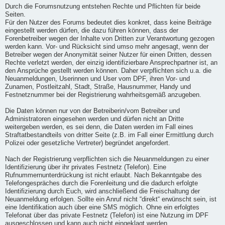
Durch die Forumsnutzung entstehen Rechte und Pflichten für beide
Seiten.
Für den Nutzer des Forums bedeutet dies konkret, dass keine Beiträge
eingestellt werden dürfen, die dazu führen können, dass der
Forenbetreiber wegen der Inhalte von Dritten zur Verantwortung gezogen
werden kann. Vor- und Rücksicht sind umso mehr angesagt, wenn der
Betreiber wegen der Anonymität seiner Nutzer für einen Dritten, dessen
Rechte verletzt werden, der einzig identifizierbare Ansprechpartner ist, an
den Ansprüche gestellt werden können. Daher verpflichten sich u.a. die
Neuanmeldungen, Userinnen und User vom DPF, ihren Vor- und
Zunamen, Postleitzahl, Stadt, Straße, Hausnummer, Handy und
Festnetznummer bei der Registrierung wahrheitsgemäß anzugeben.
Die Daten können nur von der Betreiberin/vom Betreiber und
Administratoren eingesehen werden und dürfen nicht an Dritte
weitergeben werden, es sei denn, die Daten werden im Fall eines
Straftatbestandteils von dritter Seite (z.B. im Fall einer Ermittlung durch
Polizei oder gesetzliche Vertreter) begründet angefordert.
Nach der Registrierung verpflichten sich die Neuanmeldungen zu einer
Identifizierung über ihr privates Festnetz (Telefon). Eine
Rufnummernunterdrückung ist nicht erlaubt. Nach Bekanntgabe des
Telefongespräches durch die Forenleitung und die dadurch erfolgte
Identifizierung durch Euch, wird anschließend die Freischaltung der
Neuanmeldung erfolgen. Sollte ein Anruf nicht “direkt“ erwünscht sein, ist
eine Identifikation auch über eine SMS möglich. Ohne ein erfolgtes
Telefonat über das private Festnetz (Telefon) ist eine Nutzung im DPF
ausgeschlossen und kann auch nicht eingeklagt werden.