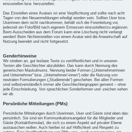
einzustellen bzw. herzustellen.
Das Einstellen eines Avatars ist eine Verpflichtung und sollte nach acht
Tagen von den Neuanmeldungen erledigt worden sein. Sollten User bzw.
Userinnen dem nicht nachkommen, behält sich die Forenleitung vor,
jederzeit ein Foto/Bild nach eigenem Ermessen einzustellen/zu ergänzen.
Beim Ausscheiden aus dem Forum kann eine Löschung nicht verlangt
werden! Beim Nichteinstellen von einem Avatar wird die Anwartschaft auf
Nutzung beendet und nicht fortgesetzt.
Genderhinweise
Wir streben an, gut lesbare Texte zu veröffentlichen und in unseren
Texten alle Geschlechter abzubilden. Das kann durch Nennung des
generischen Maskulinums, Nennung beider Formen („Unternehmerinnen
und Unternehmer“ bzw. „Unternehmer/-innen“) oder die Nutzung von
neutralen Formulierungen („Studierende“) geschehen. Bei allen Formen
sind selbstverständlich immer alle Geschlechtergruppen gemeint – ohne
jede Einschränkung. Von sprachlichen Sonderformen und -zeichen sehen
wir ab.
Persönliche Mitteilungen (PMs)
:
Persönliche Mitteilungen durch Userinnen, User und Gäste sind eben das:
persönlich. Sie sind ein Kommunikationsangebot für die Mitglieder und
Gäste (Kontaktformular), die sich zu einem Aspekt auf privater Ebene
austauschen wollen. Auch hierbei ist auf Höflichkeit und Respekt zu