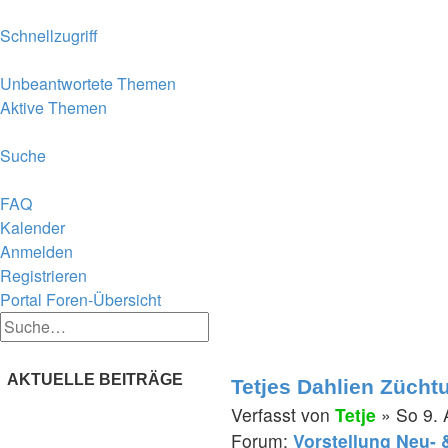
Schnellzugriff
Unbeantwortete Themen
Aktive Themen
Suche
FAQ
Kalender
Anmelden
Registrieren
Portal
Foren-Übersicht
Suche
Erweiterte
Suche
Suche
AKTUELLE BEITRÄGE
Tetjes Dahlien Zücht
Verfasst von
Tetje
» So 9. 
Forum:
Vorstellung Neu- 