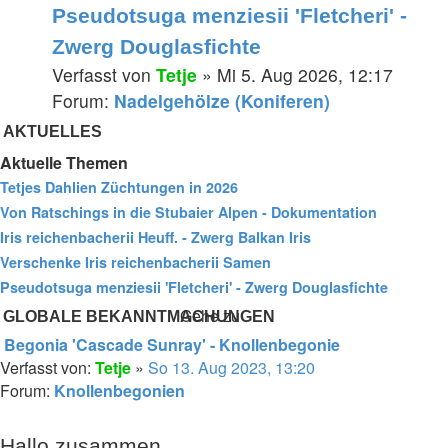
Pseudotsuga menziesii 'Fletcheri' -
Zwerg Douglasfichte
Verfasst von
Tetje
» Mi 5. Aug 2026, 12:17
Forum:
Nadelgehölze (Koniferen)
AKTUELLES
Aktuelle Themen
Tetjes Dahlien Züchtungen in 2026
Von Ratschings in die Stubaier Alpen - Dokumentation
Iris reichenbacherii Heuff. - Zwerg Balkan Iris
Verschenke Iris reichenbacherii Samen
Pseudotsuga menziesii 'Fletcheri' - Zwerg Douglasfichte
Gehe zu
GLOBALE BEKANNTMACHUNGEN
Begonia 'Cascade Sunray' - Knollenbegonie
Beitrag
Verfasst von:
Tetje
»
So 13. Aug 2023, 13:20
Forum:
Knollenbegonien
Hallo zusammen,