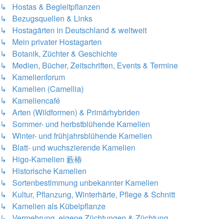
↳ Hostas & Begleitpflanzen
↳ Bezugsquellen & Links
↳ Hostagärten in Deutschland & weltweit
↳ Mein privater Hostagarten
↳ Botanik, Züchter & Geschichte
↳ Medien, Bücher, Zeitschriften, Events & Termine
↳ Kamelienforum
↳ Kamelien (Camellia)
↳ Kameliencafé
↳ Arten (Wildformen) & Primärhybriden
↳ Sommer- und herbstblühende Kamelien
↳ Winter- und frühjahrsblühende Kamelien
↳ Blatt- und wuchszierende Kamelien
↳ Higo-Kamelien 藪椿
↳ Historische Kamelien
↳ Sortenbestimmung unbekannter Kamelien
↳ Kultur, Pflanzung, Winterhärte, Pflege & Schnitt
↳ Kamelien als Kübelpflanze
↳ Vermehrung, eigene Züchtungen & Züchtung