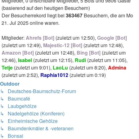
Mitglieder, 0 unsichtbare Mitglieder, 5 Bots und 9806 Gäste
(basierend auf den heutigen Besuchern)
Der Besucherrekord liegt bei
363467
Besuchern, die am Mo
21. Jul 2025 online waren.
Mitglieder:
Ahrefs [Bot]
(
zuletzt um 12:50
),
Google [Bot]
(
zuletzt um 12:49
),
Majestic-12 [Bot]
(
zuletzt um 12:48
),
Amazon [Bot]
(
zuletzt um 12:48
),
Bing [Bot]
(
zuletzt um
12:46
),
Isabel
(
zuletzt um 12:15
),
Rudi
(
zuletzt um 11:05
),
Tetje
(
zuletzt um 9:01
),
LaoLu
(
zuletzt um 8:20
),
Admina
(
zuletzt um 2:52
),
Raphia1012
(
zuletzt um 0:19
)
Outdoor
↳ Deutsches-Baumschutz-Forum
↳ Baumcafé
↳ Laubgehölze
↳ Nadelgehölze (Koniferen)
↳ Einheimische Gehölze
↳ Baumdenkmäler & -veteranen
↳ Bonsai