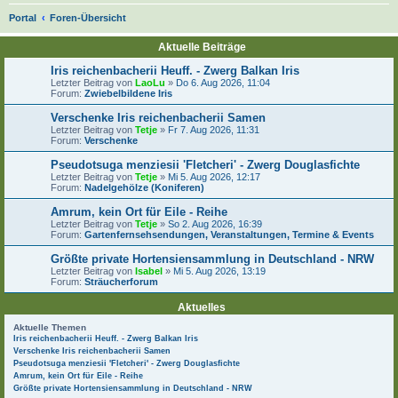
S
Portal
Foren-Übersicht
u
Aktuelle Beiträge
c
Iris reichenbacherii Heuff. - Zwerg Balkan Iris
h
Letzter Beitrag von
LaoLu
»
Do 6. Aug 2026, 11:04
Forum:
Zwiebelbildene Iris
e
Verschenke Iris reichenbacherii Samen
Letzter Beitrag von
Tetje
»
Fr 7. Aug 2026, 11:31
Forum:
Verschenke
Pseudotsuga menziesii 'Fletcheri' - Zwerg Douglasfichte
Letzter Beitrag von
Tetje
»
Mi 5. Aug 2026, 12:17
Forum:
Nadelgehölze (Koniferen)
Amrum, kein Ort für Eile - Reihe
Letzter Beitrag von
Tetje
»
So 2. Aug 2026, 16:39
Forum:
Gartenfernsehsendungen, Veranstaltungen, Termine & Events
Größte private Hortensiensammlung in Deutschland - NRW
Letzter Beitrag von
Isabel
»
Mi 5. Aug 2026, 13:19
Forum:
Sträucherforum
Aktuelles
Aktuelle Themen
Iris reichenbacherii Heuff. - Zwerg Balkan Iris
Verschenke Iris reichenbacherii Samen
Pseudotsuga menziesii 'Fletcheri' - Zwerg Douglasfichte
Amrum, kein Ort für Eile - Reihe
Größte private Hortensiensammlung in Deutschland - NRW