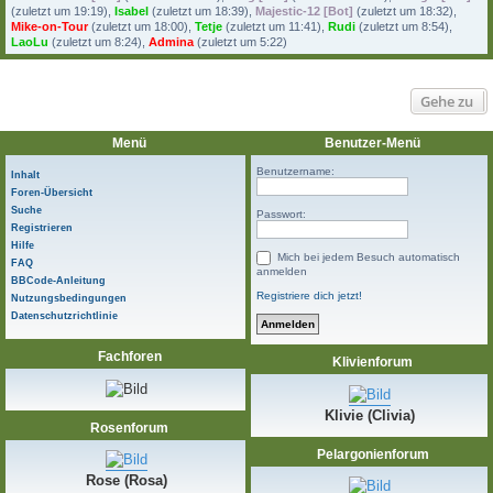
(
zuletzt um 19:19
),
Isabel
(
zuletzt um 18:39
),
Majestic-12 [Bot]
(
zuletzt um 18:32
),
Mike-on-Tour
(
zuletzt um 18:00
),
Tetje
(
zuletzt um 11:41
),
Rudi
(
zuletzt um 8:54
),
LaoLu
(
zuletzt um 8:24
),
Admina
(
zuletzt um 5:22
)
Gehe zu
Menü
Benutzer-Menü
Benutzername:
Inhalt
Foren-Übersicht
Suche
Passwort:
Registrieren
Hilfe
Mich bei jedem Besuch automatisch
FAQ
anmelden
BBCode-Anleitung
Registriere dich jetzt!
Nutzungsbedingungen
Datenschutzrichtlinie
Fachforen
Klivienforum
Klivie (Clivia)
Rosenforum
Pelargonienforum
Rose (Rosa)