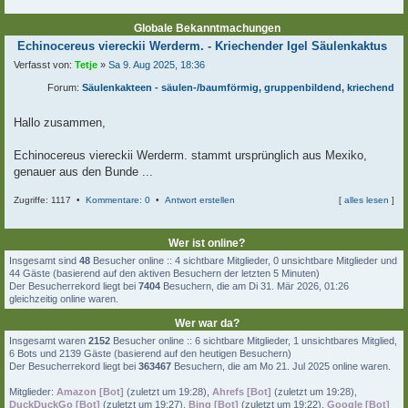
Globale Bekanntmachungen
B
Echinocereus viereckii Werderm. - Kriechender Igel Säulenkaktus
e
Verfasst von:
Tetje
»
Sa 9. Aug 2025, 18:36
i
t
Forum:
Säulenkakteen - säulen-/baumförmig, gruppenbildend, kriechend
r
a
g
Hallo zusammen,
Echinocereus viereckii Werderm. stammt ursprünglich aus Mexiko,
genauer aus den Bunde ...
Zugriffe: 1117 •
Kommentare: 0
•
Antwort erstellen
[
alles lesen
]
c
Wer ist online?
Insgesamt sind
48
Besucher online :: 4 sichtbare Mitglieder, 0 unsichtbare Mitglieder und
44 Gäste (basierend auf den aktiven Besuchern der letzten 5 Minuten)
Der Besucherrekord liegt bei
7404
Besuchern, die am Di 31. Mär 2026, 01:26
gleichzeitig online waren.
Wer war da?
Insgesamt waren
2152
Besucher online :: 6 sichtbare Mitglieder, 1 unsichtbares Mitglied,
6 Bots und 2139 Gäste (basierend auf den heutigen Besuchern)
Der Besucherrekord liegt bei
363467
Besuchern, die am Mo 21. Jul 2025 online waren.
Mitglieder:
Amazon [Bot]
(
zuletzt um 19:28
),
Ahrefs [Bot]
(
zuletzt um 19:28
),
DuckDuckGo [Bot]
(
zuletzt um 19:27
),
Bing [Bot]
(
zuletzt um 19:22
),
Google [Bot]