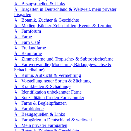
↳ Bezugsquellen & Links
↳ Irisgärten in Deutschland & Weltweit, mein privater
Irisgarten
↳ Botanik, Züchter & Geschichte
↳ Medien, Bücher, Zeitschriften, Events & Termine
↳ Farnforum
↳ Farne
↳ Farn-Café
↳ Freilandfarne
↳ Baumfarne
↳ Zimmerfarne und Tropische- & Subtropischefarne
↳ Farnverwandte (Moosfarne, Bärlappgewächse &
Schachtelhalme)
↳ Kultur, Aufzucht & Vermehrung
↳ Vorstellung neuer Sorten & Züchtung
↳ Krankheiten & Schädlinge
↳ Identifikation unbekannter Farne
↳ Spezialitäten für den Farnsammler
↳ Farne & Begleitpflanzen
↳ Farnbiotope
↳ Bezugsquellen & Links
↳ Farngärten in Deutschland & weltweit
↳ Mein privater Farngarten
↳ Botanik, Züchter & Geschichte