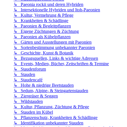
↳ Paeonia rockii und deren Hybriden
↳ Intersektionelle Hybriden und Itoh-Paeonien
↳ Kultur, Vermehrung & Pflege
↳ Krankheiten & Schädlinge
↳ Paeonien & Begleitpflanzen
↳ Eigene Züchtungen & Züchtung
↳ Paeonien als Kübelpflanzen
↳ Gärten und Ausstellungen mit Paeonien
↳ Sortenbestimmung unbekannter Paeonien
↳ Geschichte, Kunst & Botanik
↳ Bezugsquellen, Links & wichtige Adressen
↳ Events, Medien, Bücher, Zeitschriften & Termine
↳ Staudenforum
↳ Stauden
↳ Staudencafé
↳ Hohe & niedrige Beetstauden
↳ Sedum, Alpine- & Steingartenstauden
↳ Ziergräser & Seggen
↳ Wildstauden
↳ Kultur, Pflanzung, Züchtung & Pflege
↳ Stauden im Kübel
↳ Pflanzenschutz, Krankheiten & Schädlinge
↳ Identifikation unbekannter Stauden