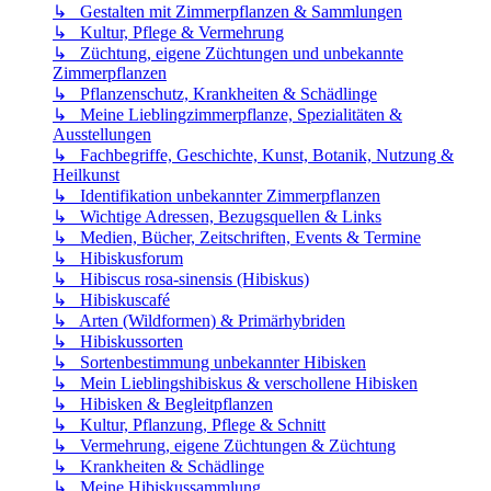
↳ Gestalten mit Zimmerpflanzen & Sammlungen
↳ Kultur, Pflege & Vermehrung
↳ Züchtung, eigene Züchtungen und unbekannte
Zimmerpflanzen
↳ Pflanzenschutz, Krankheiten & Schädlinge
↳ Meine Lieblingzimmerpflanze, Spezialitäten &
Ausstellungen
↳ Fachbegriffe, Geschichte, Kunst, Botanik, Nutzung &
Heilkunst
↳ Identifikation unbekannter Zimmerpflanzen
↳ Wichtige Adressen, Bezugsquellen & Links
↳ Medien, Bücher, Zeitschriften, Events & Termine
↳ Hibiskusforum
↳ Hibiscus rosa-sinensis (Hibiskus)
↳ Hibiskuscafé
↳ Arten (Wildformen) & Primärhybriden
↳ Hibiskussorten
↳ Sortenbestimmung unbekannter Hibisken
↳ Mein Lieblingshibiskus & verschollene Hibisken
↳ Hibisken & Begleitpflanzen
↳ Kultur, Pflanzung, Pflege & Schnitt
↳ Vermehrung, eigene Züchtungen & Züchtung
↳ Krankheiten & Schädlinge
↳ Meine Hibiskussammlung