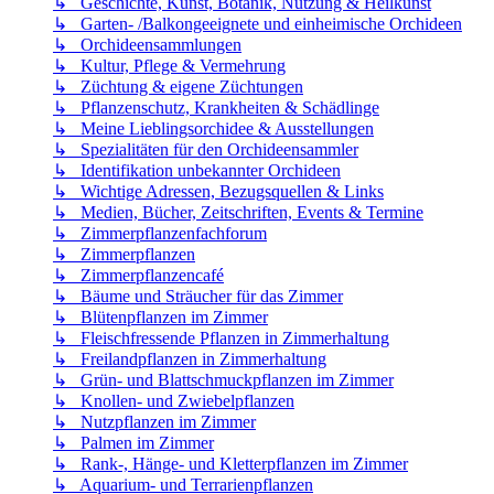
↳ Geschichte, Kunst, Botanik, Nutzung & Heilkunst
↳ Garten- /Balkongeeignete und einheimische Orchideen
↳ Orchideensammlungen
↳ Kultur, Pflege & Vermehrung
↳ Züchtung & eigene Züchtungen
↳ Pflanzenschutz, Krankheiten & Schädlinge
↳ Meine Lieblingsorchidee & Ausstellungen
↳ Spezialitäten für den Orchideensammler
↳ Identifikation unbekannter Orchideen
↳ Wichtige Adressen, Bezugsquellen & Links
↳ Medien, Bücher, Zeitschriften, Events & Termine
↳ Zimmerpflanzenfachforum
↳ Zimmerpflanzen
↳ Zimmerpflanzencafé
↳ Bäume und Sträucher für das Zimmer
↳ Blütenpflanzen im Zimmer
↳ Fleischfressende Pflanzen in Zimmerhaltung
↳ Freilandpflanzen in Zimmerhaltung
↳ Grün- und Blattschmuckpflanzen im Zimmer
↳ Knollen- und Zwiebelpflanzen
↳ Nutzpflanzen im Zimmer
↳ Palmen im Zimmer
↳ Rank-, Hänge- und Kletterpflanzen im Zimmer
↳ Aquarium- und Terrarienpflanzen