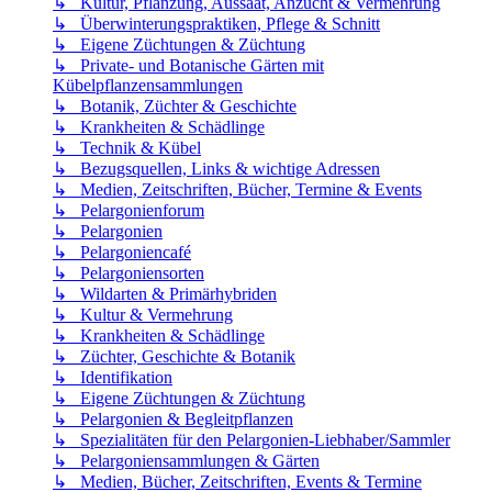
↳ Kultur, Pflanzung, Aussaat, Anzucht & Vermehrung
↳ Überwinterungspraktiken, Pflege & Schnitt
↳ Eigene Züchtungen & Züchtung
↳ Private- und Botanische Gärten mit
Kübelpflanzensammlungen
↳ Botanik, Züchter & Geschichte
↳ Krankheiten & Schädlinge
↳ Technik & Kübel
↳ Bezugsquellen, Links & wichtige Adressen
↳ Medien, Zeitschriften, Bücher, Termine & Events
↳ Pelargonienforum
↳ Pelargonien
↳ Pelargoniencafé
↳ Pelargoniensorten
↳ Wildarten & Primärhybriden
↳ Kultur & Vermehrung
↳ Krankheiten & Schädlinge
↳ Züchter, Geschichte & Botanik
↳ Identifikation
↳ Eigene Züchtungen & Züchtung
↳ Pelargonien & Begleitpflanzen
↳ Spezialitäten für den Pelargonien-Liebhaber/Sammler
↳ Pelargoniensammlungen & Gärten
↳ Medien, Bücher, Zeitschriften, Events & Termine