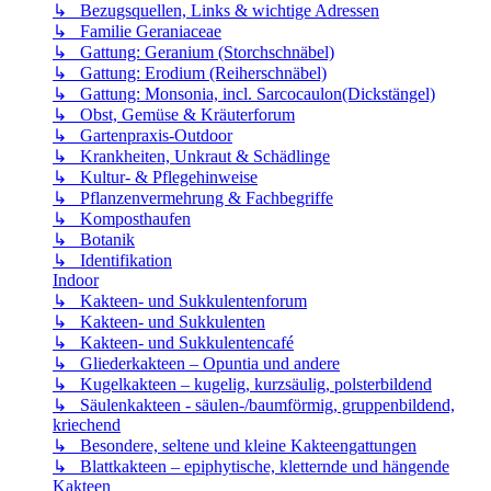
↳ Bezugsquellen, Links & wichtige Adressen
↳ Familie Geraniaceae
↳ Gattung: Geranium (Storchschnäbel)
↳ Gattung: Erodium (Reiherschnäbel)
↳ Gattung: Monsonia, incl. Sarcocaulon(Dickstängel)
↳ Obst, Gemüse & Kräuterforum
↳ Gartenpraxis-Outdoor
↳ Krankheiten, Unkraut & Schädlinge
↳ Kultur- & Pflegehinweise
↳ Pflanzenvermehrung & Fachbegriffe
↳ Komposthaufen
↳ Botanik
↳ Identifikation
Indoor
↳ Kakteen- und Sukkulentenforum
↳ Kakteen- und Sukkulenten
↳ Kakteen- und Sukkulentencafé
↳ Gliederkakteen – Opuntia und andere
↳ Kugelkakteen – kugelig, kurzsäulig, polsterbildend
↳ Säulenkakteen - säulen-/baumförmig, gruppenbildend,
kriechend
↳ Besondere, seltene und kleine Kakteengattungen
↳ Blattkakteen – epiphytische, kletternde und hängende
Kakteen