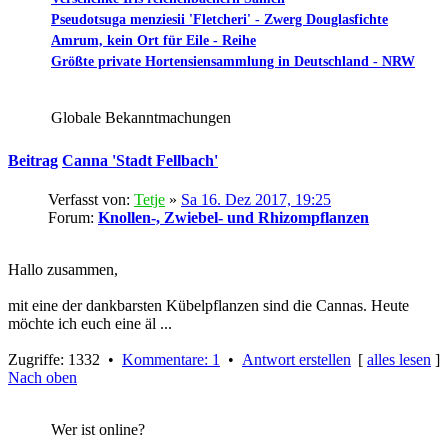
Pseudotsuga menziesii 'Fletcheri' - Zwerg Douglasfichte
Amrum, kein Ort für Eile - Reihe
Größte private Hortensiensammlung in Deutschland - NRW
Globale Bekanntmachungen
Beitrag
Canna 'Stadt Fellbach'
Verfasst von:
Tetje
»
Sa 16. Dez 2017, 19:25
Forum:
Knollen-, Zwiebel- und Rhizompflanzen
Hallo zusammen,
mit eine der dankbarsten Kübelpflanzen sind die Cannas. Heute
möchte ich euch eine äl ...
Zugriffe: 1332 •
Kommentare: 1
•
Antwort erstellen
[
alles lesen
]
Nach oben
Wer ist online?