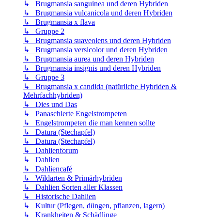
↳ Brugmansia sanguinea und deren Hybriden
↳ Brugmansia vulcanicola und deren Hybriden
↳ Brugmansia x flava
↳ Gruppe 2
↳ Brugmansia suaveolens und deren Hybriden
↳ Brugmansia versicolor und deren Hybriden
↳ Brugmansia aurea und deren Hybriden
↳ Brugmansia insignis und deren Hybriden
↳ Gruppe 3
↳ Brugmansia x candida (natürliche Hybriden &
Mehrfachhybriden)
↳ Dies und Das
↳ Panaschierte Engelstrompeten
↳ Engelstrompeten die man kennen sollte
↳ Datura (Stechapfel)
↳ Datura (Stechapfel)
↳ Dahlienforum
↳ Dahlien
↳ Dahliencafé
↳ Wildarten & Primärhybriden
↳ Dahlien Sorten aller Klassen
↳ Historische Dahlien
↳ Kultur (Pflegen, düngen, pflanzen, lagern)
↳ Krankheiten & Schädlinge