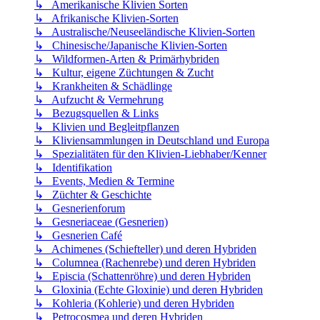
↳ Amerikanische Klivien Sorten
↳ Afrikanische Klivien-Sorten
↳ Australische/Neuseeländische Klivien-Sorten
↳ Chinesische/Japanische Klivien-Sorten
↳ Wildformen-Arten & Primärhybriden
↳ Kultur, eigene Züchtungen & Zucht
↳ Krankheiten & Schädlinge
↳ Aufzucht & Vermehrung
↳ Bezugsquellen & Links
↳ Klivien und Begleitpflanzen
↳ Kliviensammlungen in Deutschland und Europa
↳ Spezialitäten für den Klivien-Liebhaber/Kenner
↳ Identifikation
↳ Events, Medien & Termine
↳ Züchter & Geschichte
↳ Gesnerienforum
↳ Gesneriaceae (Gesnerien)
↳ Gesnerien Café
↳ Achimenes (Schiefteller) und deren Hybriden
↳ Columnea (Rachenrebe) und deren Hybriden
↳ Episcia (Schattenröhre) und deren Hybriden
↳ Gloxinia (Echte Gloxinie) und deren Hybriden
↳ Kohleria (Kohlerie) und deren Hybriden
↳ Petrocosmea und deren Hybriden