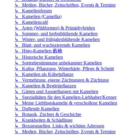
↳ Medien, Bücher, Zeitschriften, Events & Termine
↳ Kamelienforum
↳ Kamelien (Camellia)
↳ Kameliencafé
↳ Arten (Wildformen) & Primärhybriden
↳ Sommer- und herbstblühende Kamelien
↳ Winter- und frühjahrsblühende Kamelien
↳ Blatt- und wuchszierende Kamelien
↳ Higo-Kamelien 藪椿
↳ Historische Kamelien
↳ Sortenbestimmung unbekannter Kamelien
↳ Kultur, Pflanzung, Winterhärte, Pflege & Schnitt
↳ Kamelien als Kübelpflanze
↳ Vermehrung, eigene Züchtungen & Züchtung
↳ Kamelien & Begleitpflanzen
↳ Gärten und Ausstellungen mit Kamelien
↳ Spezialitäten für den Kamelien-Liebhaber/Kenner
↳ Meine Lieblingskamelie & verschollene Kamelien
↳ Duftende Kamelien
↳ Botanik, Züchter & Geschichte
↳ Krankheiten & Schädlinge
↳ Bezugsquellen, Links & wichtige Adressen
↳ Medien, Bücher, Zeitschriften, Events & Termine