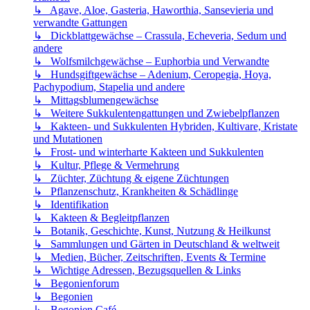
↳ Agave, Aloe, Gasteria, Haworthia, Sansevieria und
verwandte Gattungen
↳ Dickblattgewächse – Crassula, Echeveria, Sedum und
andere
↳ Wolfsmilchgewächse – Euphorbia und Verwandte
↳ Hundsgiftgewächse – Adenium, Ceropegia, Hoya,
Pachypodium, Stapelia und andere
↳ Mittagsblumengewächse
↳ Weitere Sukkulentengattungen und Zwiebelpflanzen
↳ Kakteen- und Sukkulenten Hybriden, Kultivare, Kristate
und Mutationen
↳ Frost- und winterharte Kakteen und Sukkulenten
↳ Kultur, Pflege & Vermehrung
↳ Züchter, Züchtung & eigene Züchtungen
↳ Pflanzenschutz, Krankheiten & Schädlinge
↳ Identifikation
↳ Kakteen & Begleitpflanzen
↳ Botanik, Geschichte, Kunst, Nutzung & Heilkunst
↳ Sammlungen und Gärten in Deutschland & weltweit
↳ Medien, Bücher, Zeitschriften, Events & Termine
↳ Wichtige Adressen, Bezugsquellen & Links
↳ Begonienforum
↳ Begonien
↳ Begonien Café