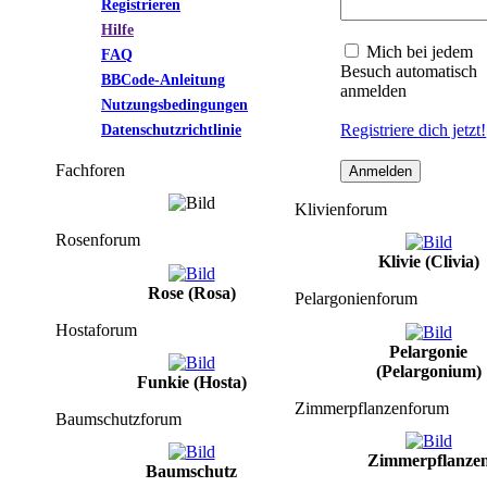
Registrieren
Hilfe
Mich bei jedem
FAQ
Besuch automatisch
BBCode-Anleitung
anmelden
Nutzungsbedingungen
Datenschutzrichtlinie
Registriere dich jetzt!
Fachforen
Klivienforum
Rosenforum
Klivie (Clivia)
Rose (Rosa)
Pelargonienforum
Hostaforum
Pelargonie
(Pelargonium)
Funkie (Hosta)
Zimmerpflanzenforum
Baumschutzforum
Zimmerpflanze
Baumschutz