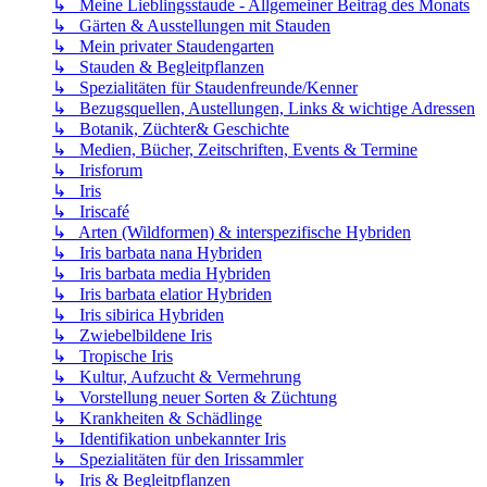
↳ Meine Lieblingsstaude - Allgemeiner Beitrag des Monats
↳ Gärten & Ausstellungen mit Stauden
↳ Mein privater Staudengarten
↳ Stauden & Begleitpflanzen
↳ Spezialitäten für Staudenfreunde/Kenner
↳ Bezugsquellen, Austellungen, Links & wichtige Adressen
↳ Botanik, Züchter& Geschichte
↳ Medien, Bücher, Zeitschriften, Events & Termine
↳ Irisforum
↳ Iris
↳ Iriscafé
↳ Arten (Wildformen) & interspezifische Hybriden
↳ Iris barbata nana Hybriden
↳ Iris barbata media Hybriden
↳ Iris barbata elatior Hybriden
↳ Iris sibirica Hybriden
↳ Zwiebelbildene Iris
↳ Tropische Iris
↳ Kultur, Aufzucht & Vermehrung
↳ Vorstellung neuer Sorten & Züchtung
↳ Krankheiten & Schädlinge
↳ Identifikation unbekannter Iris
↳ Spezialitäten für den Irissammler
↳ Iris & Begleitpflanzen