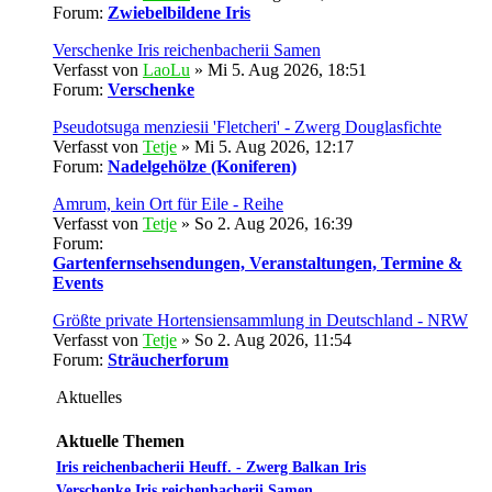
Forum:
Zwiebelbildene Iris
Verschenke Iris reichenbacherii Samen
Verfasst von
LaoLu
» Mi 5. Aug 2026, 18:51
Forum:
Verschenke
Pseudotsuga menziesii 'Fletcheri' - Zwerg Douglasfichte
Verfasst von
Tetje
» Mi 5. Aug 2026, 12:17
Forum:
Nadelgehölze (Koniferen)
Amrum, kein Ort für Eile - Reihe
Verfasst von
Tetje
» So 2. Aug 2026, 16:39
Forum:
Gartenfernsehsendungen, Veranstaltungen, Termine &
Events
Größte private Hortensiensammlung in Deutschland - NRW
Verfasst von
Tetje
» So 2. Aug 2026, 11:54
Forum:
Sträucherforum
Aktuelles
Aktuelle Themen
Iris reichenbacherii Heuff. - Zwerg Balkan Iris
Verschenke Iris reichenbacherii Samen