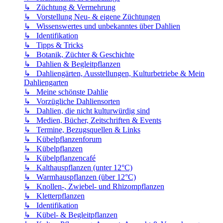
↳ Züchtung & Vermehrung
↳ Vorstellung Neu- & eigene Züchtungen
↳ Wissenswertes und unbekanntes über Dahlien
↳ Identifikation
↳ Tipps & Tricks
↳ Botanik, Züchter & Geschichte
↳ Dahlien & Begleitpflanzen
↳ Dahliengärten, Ausstellungen, Kulturbetriebe & Mein
Dahliengarten
↳ Meine schönste Dahlie
↳ Vorzügliche Dahliensorten
↳ Dahlien, die nicht kulturwürdig sind
↳ Medien, Bücher, Zeitschriften & Events
↳ Termine, Bezugsquellen & Links
↳ Kübelpflanzenforum
↳ Kübelpflanzen
↳ Kübelpflanzencafé
↳ Kalthauspflanzen (unter 12°C)
↳ Warmhauspflanzen (über 12°C)
↳ Knollen-, Zwiebel- und Rhizompflanzen
↳ Kletterpflanzen
↳ Identifikation
↳ Kübel- & Begleitpflanzen