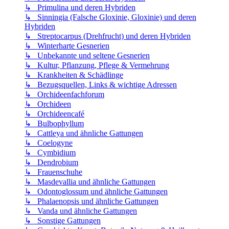
↳ Primulina und deren Hybriden
↳ Sinningia (Falsche Gloxinie, Gloxinie) und deren
Hybriden
↳ Streptocarpus (Drehfrucht) und deren Hybriden
↳ Winterharte Gesnerien
↳ Unbekannte und seltene Gesnerien
↳ Kultur, Pflanzung, Pflege & Vermehrung
↳ Krankheiten & Schädlinge
↳ Bezugsquellen, Links & wichtige Adressen
↳ Orchideenfachforum
↳ Orchideen
↳ Orchideencafé
↳ Bulbophyllum
↳ Cattleya und ähnliche Gattungen
↳ Coelogyne
↳ Cymbidium
↳ Dendrobium
↳ Frauenschuhe
↳ Masdevallia und ähnliche Gattungen
↳ Odontoglossum und ähnliche Gattungen
↳ Phalaenopsis und ähnliche Gattungen
↳ Vanda und ähnliche Gattungen
↳ Sonstige Gattungen