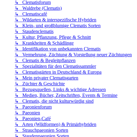
↳ Clematisforum
↳ Waldrebe (Clematis)
↳ Clematiscafé
↳ Wildarten & interspezifische Hybriden
↳ Klein- und großblumige Clematis Sorten
↳ Staudenclematis
↳ Kultur, Pflanzung, Pflege & Schnitt
↳ Krankheiten & Schädlinge
↳ Identifikation von unbekannten Clematis
↳ Vermehrung, Züchtung & Vorstellung neuer Züchtungen
↳ Clematis & Begleitpflanzen
↳ Spezialitäten für den Clematissammler
↳ Clematisgärten in Deutschland & Europa
↳ Mein privater Clematisgarten
↳ Züchter & Geschichte
↳ Bezugsquellen, Links & wichtige Adressen
↳ Medien, Bücher, Zeitschriften, Events & Termine
↳ Clematis, die nicht kulturwürdig sind
↳ Paeonienforum
↳ Paeonien
↳ Paeonien-Café
↳ Arten (Wildformen) & Primärhybriden
↳ Strauchpaeonien Sorten
↳ Staudenpaeonien Sorten