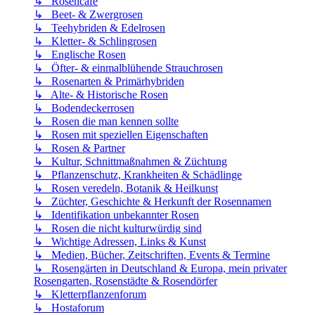
↳ Rosencafé
↳ Beet- & Zwergrosen
↳ Teehybriden & Edelrosen
↳ Kletter- & Schlingrosen
↳ Englische Rosen
↳ Öfter- & einmalblühende Strauchrosen
↳ Rosenarten & Primärhybriden
↳ Alte- & Historische Rosen
↳ Bodendeckerrosen
↳ Rosen die man kennen sollte
↳ Rosen mit speziellen Eigenschaften
↳ Rosen & Partner
↳ Kultur, Schnittmaßnahmen & Züchtung
↳ Pflanzenschutz, Krankheiten & Schädlinge
↳ Rosen veredeln, Botanik & Heilkunst
↳ Züchter, Geschichte & Herkunft der Rosennamen
↳ Identifikation unbekannter Rosen
↳ Rosen die nicht kulturwürdig sind
↳ Wichtige Adressen, Links & Kunst
↳ Medien, Bücher, Zeitschriften, Events & Termine
↳ Rosengärten in Deutschland & Europa, mein privater
Rosengarten, Rosenstädte & Rosendörfer
↳ Kletterpflanzenforum
↳ Hostaforum