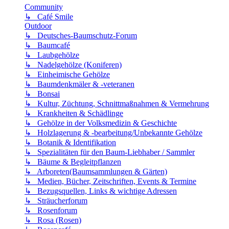
Community
↳ Café Smile
Outdoor
↳ Deutsches-Baumschutz-Forum
↳ Baumcafé
↳ Laubgehölze
↳ Nadelgehölze (Koniferen)
↳ Einheimische Gehölze
↳ Baumdenkmäler & -veteranen
↳ Bonsai
↳ Kultur, Züchtung, Schnittmaßnahmen & Vermehrung
↳ Krankheiten & Schädlinge
↳ Gehölze in der Volksmedizin & Geschichte
↳ Holzlagerung & -bearbeitung/Unbekannte Gehölze
↳ Botanik & Identifikation
↳ Spezialitäten für den Baum-Liebhaber / Sammler
↳ Bäume & Begleitpflanzen
↳ Arboreten(Baumsammlungen & Gärten)
↳ Medien, Bücher, Zeitschriften, Events & Termine
↳ Bezugsquellen, Links & wichtige Adressen
↳ Sträucherforum
↳ Rosenforum
↳ Rosa (Rosen)