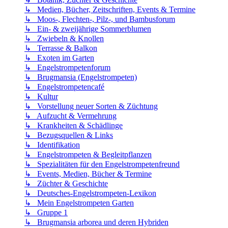
↳ Medien, Bücher, Zeitschriften, Events & Termine
↳ Moos-, Flechten-, Pilz-, und Bambusforum
↳ Ein- & zweijährige Sommerblumen
↳ Zwiebeln & Knollen
↳ Terrasse & Balkon
↳ Exoten im Garten
↳ Engelstrompetenforum
↳ Brugmansia (Engelstrompeten)
↳ Engelstrompetencafé
↳ Kultur
↳ Vorstellung neuer Sorten & Züchtung
↳ Aufzucht & Vermehrung
↳ Krankheiten & Schädlinge
↳ Bezugsquellen & Links
↳ Identifikation
↳ Engelstrompeten & Begleitpflanzen
↳ Spezialitäten für den Engelstrompetenfreund
↳ Events, Medien, Bücher & Termine
↳ Züchter & Geschichte
↳ Deutsches-Engelstrompeten-Lexikon
↳ Mein Engelstrompeten Garten
↳ Gruppe 1
↳ Brugmansia arborea und deren Hybriden