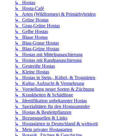
↳ Hostas
↳ Hosta-Café
↳ Arten (Wildformen) & Primärhybriden
↳ Grüne Hostas
↳ Grau-Grüne Hostas
↳ Gelbe Hostas
↳ Blaue Hostas
↳ Blau-Graue Hostas
↳ Blau-Grüne Hostas
↳ Hostas mit Mittelpanaschierung
↳ Hostas mit Randpanaschierung
↳ Gestreifte Hostas
↳ Kleine Hostas
↳ Hostas in Stein-, Kübel- & Troggärten
↳ Kultur, Aufzucht & Vermehrung
↳ Vorstellung neuer Sorten & Züchtung
↳ Krankheiten & Schädlinge
↳ Identifikation unbekannter Hostas
↳ Spezialitäten für den Hostasammler
↳ Hostas & Begleitpflanzen
↳ Bezugsquellen & Links
↳ Hostagärten in Deutschland & weltweit
↳ Mein privater Hostagarten
↳ Botanik, Züchter & Geschichte