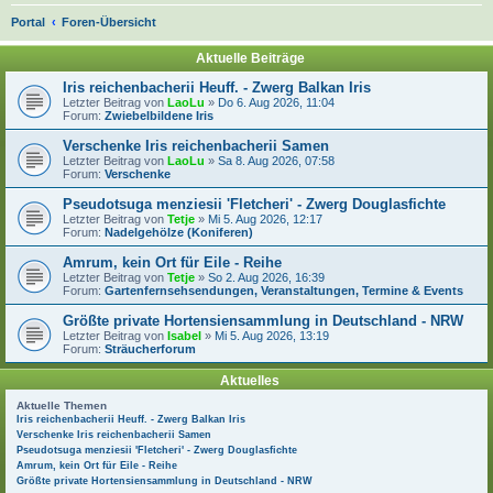
S
Portal
Foren-Übersicht
u
Aktuelle Beiträge
c
Iris reichenbacherii Heuff. - Zwerg Balkan Iris
h
Letzter Beitrag von
LaoLu
»
Do 6. Aug 2026, 11:04
Forum:
Zwiebelbildene Iris
e
Verschenke Iris reichenbacherii Samen
Letzter Beitrag von
LaoLu
»
Sa 8. Aug 2026, 07:58
Forum:
Verschenke
Pseudotsuga menziesii 'Fletcheri' - Zwerg Douglasfichte
Letzter Beitrag von
Tetje
»
Mi 5. Aug 2026, 12:17
Forum:
Nadelgehölze (Koniferen)
Amrum, kein Ort für Eile - Reihe
Letzter Beitrag von
Tetje
»
So 2. Aug 2026, 16:39
Forum:
Gartenfernsehsendungen, Veranstaltungen, Termine & Events
Größte private Hortensiensammlung in Deutschland - NRW
Letzter Beitrag von
Isabel
»
Mi 5. Aug 2026, 13:19
Forum:
Sträucherforum
Aktuelles
Aktuelle Themen
Iris reichenbacherii Heuff. - Zwerg Balkan Iris
Verschenke Iris reichenbacherii Samen
Pseudotsuga menziesii 'Fletcheri' - Zwerg Douglasfichte
Amrum, kein Ort für Eile - Reihe
Größte private Hortensiensammlung in Deutschland - NRW