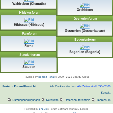
Waldreben (Clematis)
Orchideen
Hibiskusforum
Gesnerienforum
Hibiscus (Hibiscus)
Gesnerien (Gesneriaceae)
Farnforum
Begonienforum
Farne
Begonien (Begonia)
Staudenforum
Stauden
Powered by
Board3 Portal
© 2009 - 2023 Board3 Group
Portal
Foren-Übersicht
Alle Cookies löschen
Alle Zeiten sind
UTC+02:00
Kontakt
Nutzungsbedingungen
Netiquette
Datenschutzrichtlinie
Impressum
Powered by
phpBB
® Forum Software © phpBB Limited