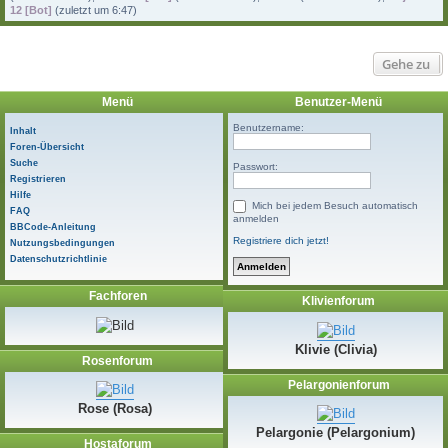
12 [Bot]
(
zuletzt um 6:47
)
Gehe zu
Menü
Benutzer-Menü
Benutzername:
Inhalt
Foren-Übersicht
Suche
Passwort:
Registrieren
Hilfe
Mich bei jedem Besuch automatisch
FAQ
anmelden
BBCode-Anleitung
Registriere dich jetzt!
Nutzungsbedingungen
Datenschutzrichtlinie
Fachforen
Klivienforum
Klivie (Clivia)
Rosenforum
Pelargonienforum
Rose (Rosa)
Pelargonie (Pelargonium)
Hostaforum