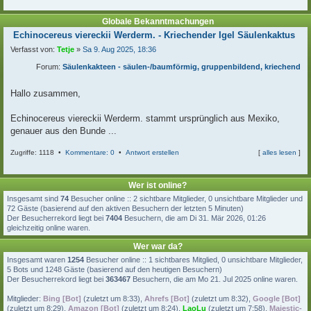
Globale Bekanntmachungen
B
Echinocereus viereckii Werderm. - Kriechender Igel Säulenkaktus
e
Verfasst von:
Tetje
»
Sa 9. Aug 2025, 18:36
i
t
Forum:
Säulenkakteen - säulen-/baumförmig, gruppenbildend, kriechend
r
a
g
Hallo zusammen,
Echinocereus viereckii Werderm. stammt ursprünglich aus Mexiko,
genauer aus den Bunde ...
Zugriffe: 1118 •
Kommentare: 0
•
Antwort erstellen
[
alles lesen
]
c
Wer ist online?
Insgesamt sind
74
Besucher online :: 2 sichtbare Mitglieder, 0 unsichtbare Mitglieder und
72 Gäste (basierend auf den aktiven Besuchern der letzten 5 Minuten)
Der Besucherrekord liegt bei
7404
Besuchern, die am Di 31. Mär 2026, 01:26
gleichzeitig online waren.
Wer war da?
Insgesamt waren
1254
Besucher online :: 1 sichtbares Mitglied, 0 unsichtbare Mitglieder,
5 Bots und 1248 Gäste (basierend auf den heutigen Besuchern)
Der Besucherrekord liegt bei
363467
Besuchern, die am Mo 21. Jul 2025 online waren.
Mitglieder:
Bing [Bot]
(
zuletzt um 8:33
),
Ahrefs [Bot]
(
zuletzt um 8:32
),
Google [Bot]
(
zuletzt um 8:29
),
Amazon [Bot]
(
zuletzt um 8:24
),
LaoLu
(
zuletzt um 7:58
),
Majestic-