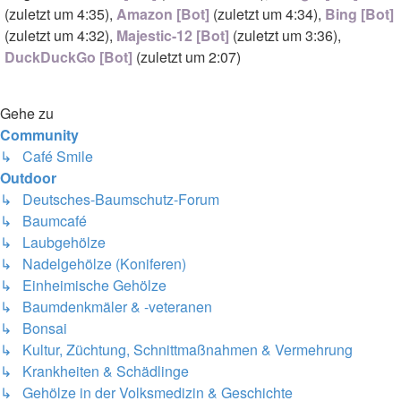
(
zuletzt um 4:35
),
Amazon [Bot]
(
zuletzt um 4:34
),
Bing [Bot]
(
zuletzt um 4:32
),
Majestic-12 [Bot]
(
zuletzt um 3:36
),
DuckDuckGo [Bot]
(
zuletzt um 2:07
)
Gehe zu
Community
↳ Café Smile
Outdoor
↳ Deutsches-Baumschutz-Forum
↳ Baumcafé
↳ Laubgehölze
↳ Nadelgehölze (Koniferen)
↳ Einheimische Gehölze
↳ Baumdenkmäler & -veteranen
↳ Bonsai
↳ Kultur, Züchtung, Schnittmaßnahmen & Vermehrung
↳ Krankheiten & Schädlinge
↳ Gehölze in der Volksmedizin & Geschichte