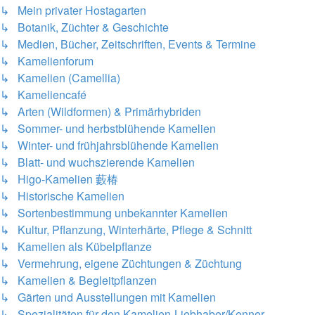
↳ Mein privater Hostagarten
↳ Botanik, Züchter & Geschichte
↳ Medien, Bücher, Zeitschriften, Events & Termine
↳ Kamelienforum
↳ Kamelien (Camellia)
↳ Kameliencafé
↳ Arten (Wildformen) & Primärhybriden
↳ Sommer- und herbstblühende Kamelien
↳ Winter- und frühjahrsblühende Kamelien
↳ Blatt- und wuchszierende Kamelien
↳ Higo-Kamelien 藪椿
↳ Historische Kamelien
↳ Sortenbestimmung unbekannter Kamelien
↳ Kultur, Pflanzung, Winterhärte, Pflege & Schnitt
↳ Kamelien als Kübelpflanze
↳ Vermehrung, eigene Züchtungen & Züchtung
↳ Kamelien & Begleitpflanzen
↳ Gärten und Ausstellungen mit Kamelien
↳ Spezialitäten für den Kamelien-Liebhaber/Kenner