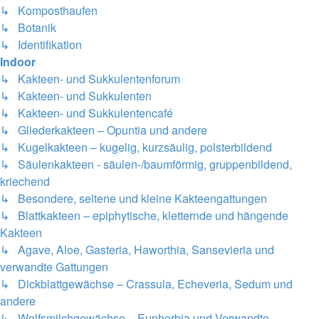
↳ Komposthaufen
↳ Botanik
↳ Identifikation
Indoor
↳ Kakteen- und Sukkulentenforum
↳ Kakteen- und Sukkulenten
↳ Kakteen- und Sukkulentencafé
↳ Gliederkakteen – Opuntia und andere
↳ Kugelkakteen – kugelig, kurzsäulig, polsterbildend
↳ Säulenkakteen - säulen-/baumförmig, gruppenbildend,
kriechend
↳ Besondere, seltene und kleine Kakteengattungen
↳ Blattkakteen – epiphytische, kletternde und hängende
Kakteen
↳ Agave, Aloe, Gasteria, Haworthia, Sansevieria und
verwandte Gattungen
↳ Dickblattgewächse – Crassula, Echeveria, Sedum und
andere
↳ Wolfsmilchgewächse – Euphorbia und Verwandte