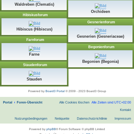
Waldreben (Clematis)
Orchideen
Hibiskusforum
Gesnerienforum
Hibiscus (Hibiscus)
Gesnerien (Gesneriaceae)
Farnforum
Begonienforum
Farne
Begonien (Begonia)
Staudenforum
Stauden
Powered by
Board3 Portal
© 2009 - 2023 Board3 Group
Portal
Foren-Übersicht
Alle Cookies löschen
Alle Zeiten sind
UTC+02:00
Kontakt
Nutzungsbedingungen
Netiquette
Datenschutzrichtlinie
Impressum
Powered by
phpBB
® Forum Software © phpBB Limited