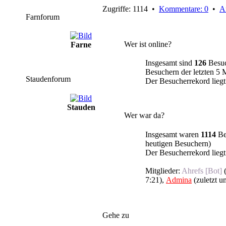
Zugriffe: 1114 •
Kommentare: 0
•
An
Farnforum
Wer ist online?
Farne
Insgesamt sind
126
Besuch
Besuchern der letzten 5 
Staudenforum
Der Besucherrekord liegt
Stauden
Wer war da?
Insgesamt waren
1114
Bes
heutigen Besuchern)
Der Besucherrekord liegt
Mitglieder:
Ahrefs [Bot]
7:21
),
Admina
(
zuletzt u
Gehe zu