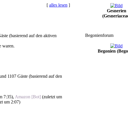
[
alles lesen
]
Gesnerien
(Gesneriacea
Begonienforum
Gäste (basierend auf den aktiven
e waren.
Begonien (Bego
s und 1107 Gäste (basierend auf den
um 7:35
),
Amazon [Bot]
(
zuletzt um
tzt um 2:07
)