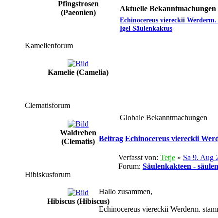
Pfingstrosen
Aktuelle Bekanntmachungen
(Paeonien)
Echinocereus viereckii Werderm.
Igel Säulenkaktus
Kamelienforum
Kamelie (Camelia)
Clematisforum
Globale Bekanntmachungen
Waldreben
Beitrag
Echinocereus viereckii Wer
(Clematis)
Verfasst von:
Tetje
»
Sa 9. Aug 
Forum:
Säulenkakteen - säule
Hibiskusforum
Hallo zusammen,
Hibiscus (Hibiscus)
Echinocereus viereckii Werderm. stam