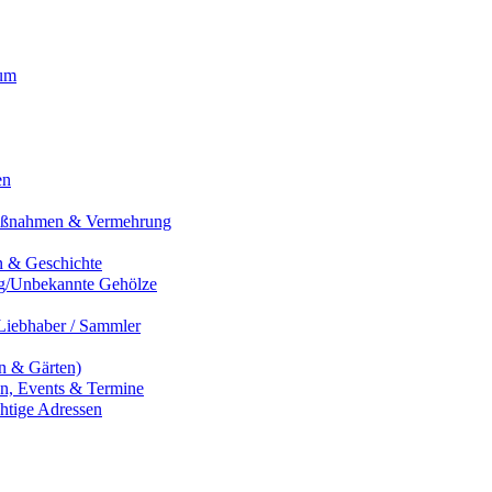
um
en
maßnahmen & Vermehrung
n & Geschichte
g/Unbekannte Gehölze
Liebhaber / Sammler
 & Gärten)
en, Events & Termine
htige Adressen