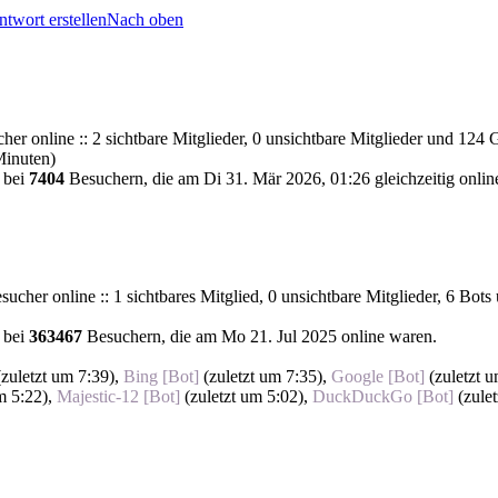
twort erstellen
Nach oben
er online :: 2 sichtbare Mitglieder, 0 unsichtbare Mitglieder und 124 
Minuten)
 bei
7404
Besuchern, die am Di 31. Mär 2026, 01:26 gleichzeitig onlin
ucher online :: 1 sichtbares Mitglied, 0 unsichtbare Mitglieder, 6 Bot
 bei
363467
Besuchern, die am Mo 21. Jul 2025 online waren.
(
zuletzt um 7:39
),
Bing [Bot]
(
zuletzt um 7:35
),
Google [Bot]
(
zuletzt 
m 5:22
),
Majestic-12 [Bot]
(
zuletzt um 5:02
),
DuckDuckGo [Bot]
(
zule