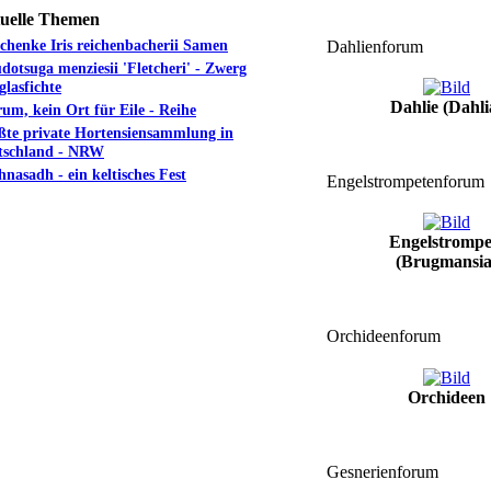
uelle Themen
chenke Iris reichenbacherii Samen
Dahlienforum
dotsuga menziesii 'Fletcheri' - Zwerg
lasfichte
Dahlie (Dahli
m, kein Ort für Eile - Reihe
ßte private Hortensiensammlung in
tschland - NRW
nasadh - ein keltisches Fest
Engelstrompetenforum
Engelstrompe
(Brugmansia
Orchideenforum
Orchideen
Gesnerienforum