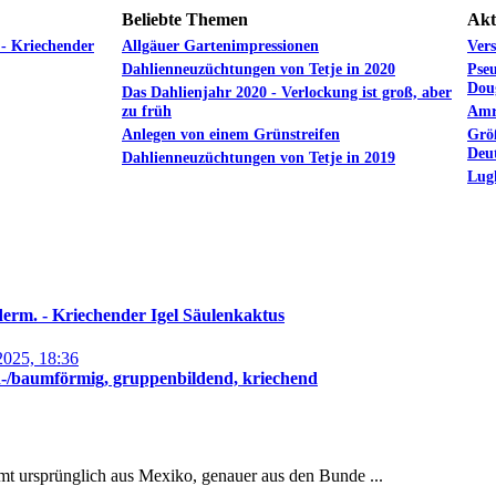
Beliebte Themen
Akt
 - Kriechender
Allgäuer Gartenimpressionen
Vers
Dahlienneuzüchtungen von Tetje in 2020
Pseu
Doug
Das Dahlienjahr 2020 - Verlockung ist groß, aber
zu früh
Amru
Anlegen von einem Grünstreifen
Grö
Deu
Dahlienneuzüchtungen von Tetje in 2019
Lugh
derm. - Kriechender Igel Säulenkaktus
2025, 18:36
n-/baumförmig, gruppenbildend, kriechend
mt ursprünglich aus Mexiko, genauer aus den Bunde ...