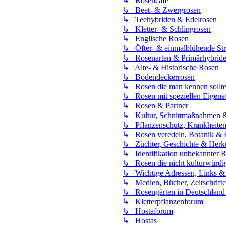
↳ Rosencafé
↳ Beet- & Zwergrosen
↳ Teehybriden & Edelrosen
↳ Kletter- & Schlingrosen
↳ Englische Rosen
↳ Öfter- & einmalblühende St
↳ Rosenarten & Primärhybrid
↳ Alte- & Historische Rosen
↳ Bodendeckerrosen
↳ Rosen die man kennen sollt
↳ Rosen mit speziellen Eigens
↳ Rosen & Partner
↳ Kultur, Schnittmaßnahmen 
↳ Pflanzenschutz, Krankheiten
↳ Rosen veredeln, Botanik & 
↳ Züchter, Geschichte & Herk
↳ Identifikation unbekannter 
↳ Rosen die nicht kulturwürdig
↳ Wichtige Adressen, Links &
↳ Medien, Bücher, Zeitschrift
↳ Rosengärten in Deutschland 
↳ Kletterpflanzenforum
↳ Hostaforum
↳ Hostas