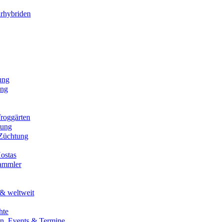
rhybriden
ung
ung
roggärten
rung
 Züchtung
ostas
sammler
& weltweit
hte
en, Events & Termine