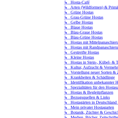
↳ Hosta-Café
↳ Arten (Wildformen) & Primä
↳ Grüne Hostas
↳ Grau-Grüne Hostas
↳ Gelbe Hostas
↳ Blaue Hostas
↳ Blau-Graue Hostas
↳ Blau-Grüne Hostas
↳ Hostas mit Mittelpanaschier
↳ Hostas mit Randpanaschier
↳ Gestreifte Hostas
↳ Kleine Hostas
↳ Hostas in Stein-, Kübel- & T
↳ Kultur, Aufzucht & Vermeh
↳ Vorstellung neuer Sorten &
↳ Krankheiten & Schädlinge
↳ Identifikation unbekannter H
↳ Spezialitäten für den Hosta
↳ Hostas & Begleitpflanzen
↳ Bezugsquellen & Links
↳ Hostagärten in Deutschland 
↳ Mein privater Hostagarten
↳ Botanik, Züchter & Geschic
↳ Medien, Bücher, Zeitschrift