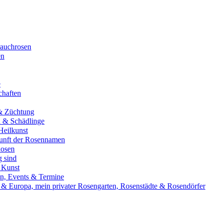
rauchrosen
en
e
chaften
& Züchtung
 & Schädlinge
Heilkunst
unft der Rosennamen
Rosen
 sind
 Kunst
en, Events & Termine
& Europa, mein privater Rosengarten, Rosenstädte & Rosendörfer