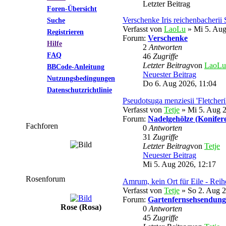
Letzter Beitrag
Foren-Übersicht
Verschenke Iris reichenbacherii
Suche
Verfasst von
LaoLu
» Mi 5. Aug
Registrieren
Forum:
Verschenke
Hilfe
2
Antworten
FAQ
46
Zugriffe
Letzter Beitrag
von
LaoLu
BBCode-Anleitung
Neuester Beitrag
Nutzungsbedingungen
Do 6. Aug 2026, 11:04
Datenschutzrichtlinie
Pseudotsuga menziesii 'Fletcher
Verfasst von
Tetje
» Mi 5. Aug 2
Forum:
Nadelgehölze (Konifer
Fachforen
0
Antworten
31
Zugriffe
Letzter Beitrag
von
Tetje
Neuester Beitrag
Mi 5. Aug 2026, 12:17
Rosenforum
Amrum, kein Ort für Eile - Reih
Verfasst von
Tetje
» So 2. Aug 2
Forum:
Gartenfernsehsendung
Rose (Rosa)
0
Antworten
45
Zugriffe