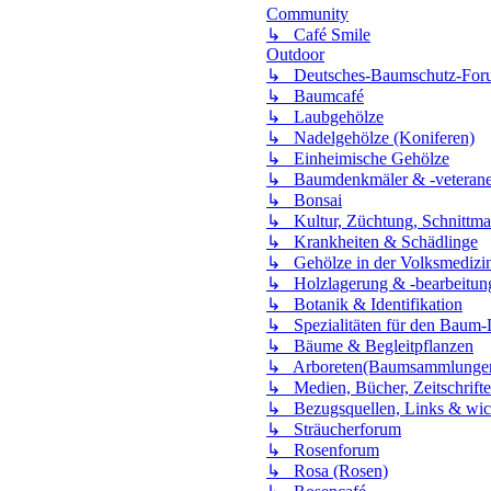
Community
↳ Café Smile
Outdoor
↳ Deutsches-Baumschutz-For
↳ Baumcafé
↳ Laubgehölze
↳ Nadelgehölze (Koniferen)
↳ Einheimische Gehölze
↳ Baumdenkmäler & -veteran
↳ Bonsai
↳ Kultur, Züchtung, Schnitt
↳ Krankheiten & Schädlinge
↳ Gehölze in der Volksmedizi
↳ Holzlagerung & -bearbeitun
↳ Botanik & Identifikation
↳ Spezialitäten für den Baum-
↳ Bäume & Begleitpflanzen
↳ Arboreten(Baumsammlungen
↳ Medien, Bücher, Zeitschrift
↳ Bezugsquellen, Links & wic
↳ Sträucherforum
↳ Rosenforum
↳ Rosa (Rosen)