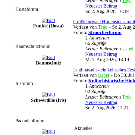
Letzter Beitrag
von
Tetje
Neuester Beitrag
Hostaforum
So 2. Aug 2026, 16:39
Größte private Hortensiensamm
Funkie (Hosta)
Verfasst von
Tetje
» So 2. Aug 2
Forum:
Sträucherforum
2
Antworten
66
Zugriffe
Baumschutzforum
Letzter Beitrag
von
Isabel
Neuester Beitrag
Mi 5. Aug 2026, 13:19
Baumschutz
Lughnasadh - ein keltisches Fest
Verfasst von
Isabel
» Do 30. Jul
Forum:
Kulturhistorische Hint
Irisforum
1
Antworten
92
Zugriffe
Letzter Beitrag
von
Tetje
Schwertlilie (Iris)
Neuester Beitrag
So 2. Aug 2026, 11:21
Paeonienforum
Aktuelles