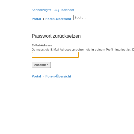
Schnellzugriff
FAQ
Kalender
Portal
Foren-Übersicht
S
E
u
r
c
w
h
e
e
i
Passwort zurücksetzen
t
e
r
E-Mail-Adresse:
t
Du musst die E-Mail-Adresse angeben, die in deinem Profil hinterlegt ist
e
S
u
c
h
e
Portal
Foren-Übersicht