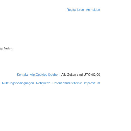
Registrieren
Anmelden
S
u
c
 geändert.
h
e
Kontakt
Alle Cookies löschen
Alle Zeiten sind
UTC+02:00
Nutzungsbedingungen
Netiquette
Datenschutzrichtlinie
Impressum