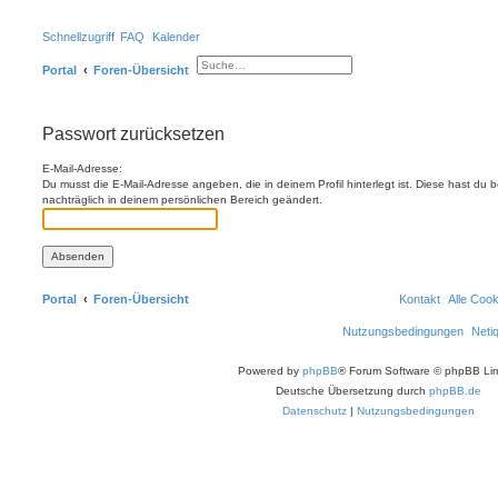
Schnellzugriff
FAQ
Kalender
Portal
Foren-Übersicht
S
E
u
r
c
w
h
e
e
i
Passwort zurücksetzen
t
e
r
E-Mail-Adresse:
t
Du musst die E-Mail-Adresse angeben, die in deinem Profil hinterlegt ist. Diese hast du
e
S
nachträglich in deinem persönlichen Bereich geändert.
u
c
h
e
Portal
Foren-Übersicht
Kontakt
Alle Coo
Nutzungsbedingungen
Neti
Powered by
phpBB
® Forum Software © phpBB Lim
Deutsche Übersetzung durch
phpBB.de
Datenschutz
|
Nutzungsbedingungen