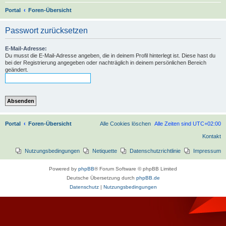
S
Portal
Foren-Übersicht
u
Passwort zurücksetzen
c
h
E-Mail-Adresse:
Du musst die E-Mail-Adresse angeben, die in deinem Profil hinterlegt ist. Diese hast du
e
bei der Registrierung angegeben oder nachträglich in deinem persönlichen Bereich
geändert.
Portal
Foren-Übersicht
Alle Cookies löschen
Alle Zeiten sind
UTC+02:00
Kontakt
Nutzungsbedingungen
Netiquette
Datenschutzrichtlinie
Impressum
Powered by
phpBB
® Forum Software © phpBB Limited
Deutsche Übersetzung durch
phpBB.de
Datenschutz
|
Nutzungsbedingungen